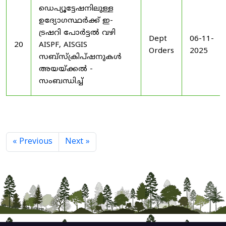
ഡെപ്യൂട്ടേഷനിലുള്ള
ഉദ്യോഗസ്ഥർക്ക് ഇ-
ട്രഷറി പോർട്ടൽ വഴി
Dept
06-11-
20
AISPF, AISGIS
Orders
2025
സബ്‌സ്‌ക്രിപ്‌ഷനുകൾ
അയയ്ക്കൽ -
സംബന്ധിച്ച്
« Previous
Next »