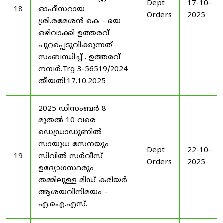
Dept
17-10-
18
ഓഫീസറായ
Orders
2025
ശ്രി.രമേശൻ കെ - യെ
ഒഴിവാക്കി ഉത്തരവ്
പുറപ്പെടുവിക്കുന്നത്
സംബന്ധിച്ച് . ഉത്തരവ്
നമ്പർ.Trg 3-56519/2024
തീയതി:17.10.2025
2025 ഡിസംബർ 8
മുതൽ 10 വരെ
ഡെഡ്രാഡൂണിൽ
സായുധ സേനയും
Dept
22-10-
19
സിവിൽ സർവീസ്
Orders
2025
ഉദ്യോഗസ്ഥരും
തമ്മിലുള്ള മിഡ് കരിയർ
ആശയവിനിമയം -
എ.ഐ.എസ്.