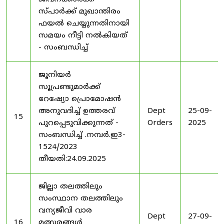
സ്പാർക്ക് മുഖാന്തിരം
ഫയൽ ചെയ്യുന്നതിനായി
സമയം നീട്ടി നൽകിയത്
- സംബന്ധിച്ച്
ജൂനിയർ
സൂപ്രണ്ടുമാർക്ക്
റേഷ്യോ പ്രൊമോഷൻ
അനുവദിച്ച് ഉത്തരവ്
Dept
25-09-
15
പുറപ്പെടുവിക്കുന്നത് -
Orders
2025
സംബന്ധിച്ച് .നമ്പർ.ഇ3-
1524/2023
തീയതി:24.09.2025
ജില്ലാ തലത്തിലും
സംസ്ഥാന തലത്തിലും
വന്യജീവി വാര
Dept
27-09-
16
മത്സരങ്ങൾ