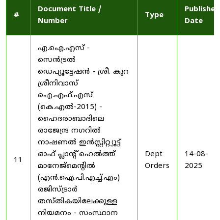
Document Title /
Published
#
Type
Number
Date
എ.ഐ.എസ് -
സെൻട്രൽ
ഡെപ്യൂട്ടേഷൻ - ശ്രീ. കുറ
ശ്രീനിവാസ്
ഐ.എഫ്.എസ്
(കെ.എൽ-2015) -
ഹൈദരാബാദിലെ
രാജേന്ദ്ര നഗറിൽ
നാഷണൽ ഇൻസ്റ്റിറ്റ്യൂട്ട്
ഓഫ് പ്ലാന്റ് ഹെൽത്ത്
Dept
14-08-
11
മാനേജ്‌മെന്റിൽ
Orders
2025
(എൻ.ഐ.പി.എച്ച്.എം)
രജിസ്ട്രാർ
തസ്തികയിലേക്കുള്ള
നിയമനം - സംസ്ഥാന