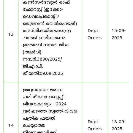
കൺസർവേറ്റർ ഓഫ്
ഫോറസ്റ്റ് (ഇക്കോ-
ഡെവലപ്മെന്റ് 7
ട്രൈബൽ വെൽഫെയർ)
തസ്തികയിലേക്കുള്ള
Dept
15-09-
13
ചാർജ് ക്രമീകരണം.
Orders
2025
ഉത്തരവ് നമ്പർ. ജി.ഒ.
(ആർ.ടി)
നമ്പർ.3890/2025/
ജി.എ.ഡി.
തീയതി:09.09.2025
ഉദ്യോഗസ്ഥ ഭരണ
പരിഷ്കാര വകുപ്പ് -
ജീവനകാര്യം - 2024
വർഷത്തെ സ്വത്ത് വിവര
പത്രിക ഫയൽ
Dept
18-09-
14
ചെയ്യാത്ത
Orders
2025
ജീവനക്കാർക്ക്