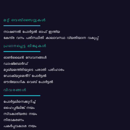
മറ്റ് വെബ്സൈറ്റുകൾ
നാഷണൽ പോർട്ടൽ ഓഫ് ഇന്ത്യ
കേന്ദ്ര വനം പരിസ്ഥിതി കാലാവസ്ഥ വ്യതിയാന വകുപ്പ്
പ്രധാനപ്പെട്ട ലിങ്കുകൾ
ഓൺലൈൻ സേവനങ്ങൾ
ഡാഷ്ബോർഡ്
മുഖ്യമന്ത്രിയുടെ പരാതി പരിഹാരം
ഡോക്യുമെൻ്റ് പോർട്ടൽ
ഔദ്യോഗിക വെബ് പോർട്ടൽ
വിവരങ്ങൾ
പോര്‍ട്ടലിനെക്കുറിച്ച്
ഹൈപ്പർലിങ്ക് നയം
സ്വകാര്യതാ നയം
നിരാകരണം
പകർപ്പവകാശ നയം