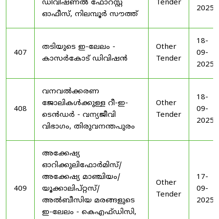
ഡിവിഷണൽ ഫോറസ്റ്റ്
Tender
2025
ഓഫീസ്, നിലമ്പൂർ സൗത്ത്
18-
തടിയുടെ ഇ-ലേലം -
Other
407
09-
കാസർകോട് ഡിവിഷൻ
Tender
2025
വനവൽക്കരണ
18-
ജോലികൾക്കുള്ള റീ-ഇ-
Other
408
09-
ടെൻഡർ - വന്യജീവി
Tender
2025
വിഭാഗം, തിരുവനന്തപുരം
അക്കേഷ്യ
ഓറിക്കുലിഫോർമിസ്/
അക്കേഷ്യ മാഞ്ചിയം/
17-
Other
409
യൂക്കാലിപ്റ്റസ്/
09-
Tender
അൽബീസിയ മരങ്ങളുടെ
2025
ഇ-ലേലം - കെഎഫ്ഡിസി,