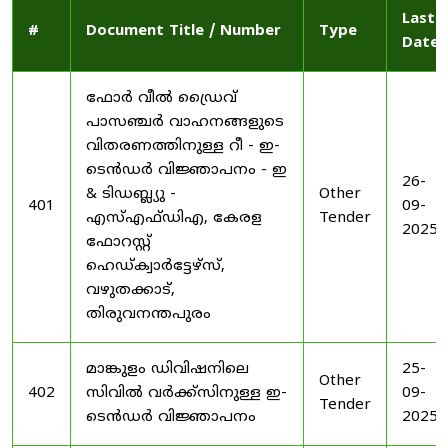
Last
#
Document Title / Number
Type
Date
ഫോർ വീൽ ഡ്രൈവ്
പാസഞ്ചർ വാഹനങ്ങളുടെ
വിതരണത്തിനുള്ള റീ - ഇ-
ടെൻഡർ വിജ്ഞാപനം - ഇ
26-
& ടിഡബ്ല്യു -
Other
401
09-
എസ്എഫ്ഡിഎ, കേരള
Tender
2025
ഫോറസ്റ്റ്
ഹെഡ്ക്വാർട്ടേഴ്സ്,
വഴുതക്കാട്,
തിരുവനന്തപുരം
മാങ്കുളം ഡിവിഷനിലെ
25-
Other
402
സിവിൽ വർക്ക്സിനുള്ള ഇ-
09-
Tender
ടെൻഡർ വിജ്ഞാപനം
2025