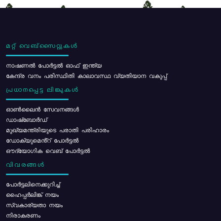
മറ്റ് വെബ്സൈറ്റുകൾ
നാഷണൽ പോർട്ടൽ ഓഫ് ഇന്ത്യ
കേന്ദ്ര വനം പരിസ്ഥിതി കാലാവസ്ഥ വ്യതിയാന വകുപ്പ്
പ്രധാനപ്പെട്ട ലിങ്കുകൾ
ഓൺലൈൻ സേവനങ്ങൾ
ഡാഷ്ബോർഡ്
മുഖ്യമന്ത്രിയുടെ പരാതി പരിഹാരം
ഡോക്യുമെൻ്റ് പോർട്ടൽ
ഔദ്യോഗിക വെബ് പോർട്ടൽ
വിവരങ്ങൾ
പോര്‍ട്ടലിനെക്കുറിച്ച്
ഹൈപ്പർലിങ്ക് നയം
സ്വകാര്യതാ നയം
നിരാകരണം