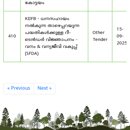
കോട്ടയം
KIIFB - ധനസഹായം
നൽകുന്ന താഴെപ്പറയുന്ന
15-
പദ്ധതികൾക്കുള്ള റീ-
Other
410
09-
ടെൻഡർ വിജ്ഞാപനം -
Tender
2025
വനം & വന്യജീവി വകുപ്പ്
(SFDA)
« Previous
Next »