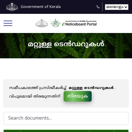
Government of Kerala
മറ്റുള്ള ടെൻഡറുകൾ
സമീപകാലത്ത് പ്രസിദ്ധീകരിച്ച്
മറ്റുള്ള ടെൻഡറുകൾ
.
തിരയുക
വിപുലമായി തിരയുന്നതിന്