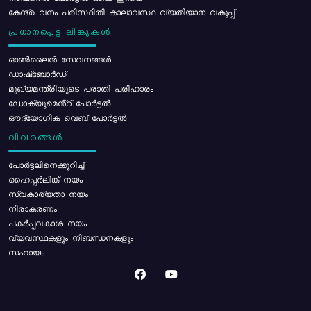
കേന്ദ്ര വനം പരിസ്ഥിതി കാലാവസ്ഥ വ്യതിയാന വകുപ്പ്
പ്രധാനപ്പെട്ട ലിങ്കുകൾ
ഓൺലൈൻ സേവനങ്ങൾ
ഡാഷ്ബോർഡ്
മുഖ്യമന്ത്രിയുടെ പരാതി പരിഹാരം
ഡോക്യുമെൻ്റ് പോർട്ടൽ
ഔദ്യോഗിക വെബ് പോർട്ടൽ
വിവരങ്ങൾ
പോര്‍ട്ടലിനെക്കുറിച്ച്
ഹൈപ്പർലിങ്ക് നയം
സ്വകാര്യതാ നയം
നിരാകരണം
പകർപ്പവകാശ നയം
വ്യവസ്ഥകളും നിബന്ധനകളും
സഹായം