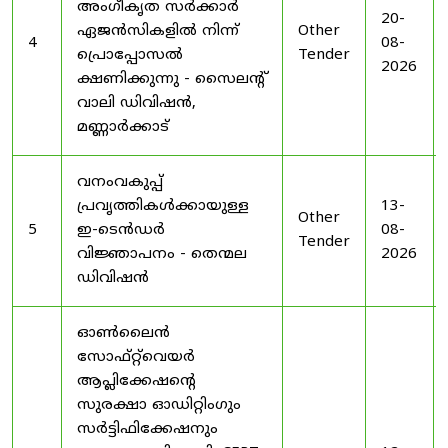
അംഗീകൃത സർക്കാർ
20-
ഏജൻസികളിൽ നിന്ന്
Other
4
08-
പ്രൊപ്പോസൽ
Tender
2026
ക്ഷണിക്കുന്നു - സൈലന്റ്
വാലി ഡിവിഷൻ,
മണ്ണാർക്കാട്
വനംവകുപ്പ്
പ്രവൃത്തികൾക്കായുള്ള
13-
Other
5
ഇ-ടെൻഡർ
08-
Tender
വിജ്ഞാപനം - തെന്മല
2026
ഡിവിഷൻ
ഓൺലൈൻ
സോഫ്റ്റ്‌വെയർ
ആപ്ലിക്കേഷന്റെ
സുരക്ഷാ ഓഡിറ്റിംഗും
സർട്ടിഫിക്കേഷനും