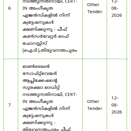
നടത്തുന്നതിനായി, CERT-
12-
Other
6
IN അംഗീകൃത
08-
Tender
ഏജൻസികളിൽ നിന്ന്
2026
ക്വട്ടേഷനുകൾ
ക്ഷണിക്കുന്നു - ചീഫ്
കൺസർവേറ്റർ ഓഫ്
ഫോറസ്റ്റ്സ്
(ഐ.ടി.),തിരുവനന്തപുരം
ഓൺലൈൻ
സോഫ്റ്റ്‌വെയർ
ആപ്ലിക്കേഷന്റെ
സുരക്ഷാ ഓഡിറ്റ്
നടത്തുന്നതിനായി, CERT-
12-
IN അംഗീകൃത
Other
7
08-
ഏജൻസികളിൽ നിന്ന്
Tender
2026
ക്വട്ടേഷനുകൾ
ക്ഷണിക്കുന്നു -
തിരുവനന്തപുരം ചീഫ്