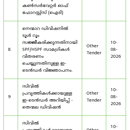
കൺസർവേറ്റർ ഓഫ്
ഫോറസ്റ്റ്സ് (ഐടി)
നെന്മാറ ഡിവിഷനിൽ
ടൂൾ റൂം
സജ്ജീകരിക്കുന്നതിനായി
10-
Other
8
SPF/HSPF സാമഗ്രികൾ
08-
Tender
വിതരണം
2026
ചെയ്യുന്നതിനുള്ള ഇ-
ടെൻഡർ വിജ്ഞാപനം.
സിവിൽ
10-
പ്രവൃത്തികൾക്കായുള്ള
Other
9
08-
ഇ-ടെൻഡർ അറിയിപ്പ് -
Tender
2026
തെന്മല ഡിവിഷൻ
സിവിൽ
10-