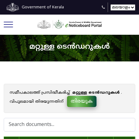
Government of Kerala
മറ്റുള്ള ടെൻഡറുകൾ
സമീപകാലത്ത് പ്രസിദ്ധീകരിച്ച്
മറ്റുള്ള ടെൻഡറുകൾ
.
തിരയുക
വിപുലമായി തിരയുന്നതിന്