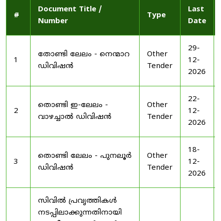
Document Title /
Last
#
Type
Number
Date
29-
തോണ്ടി ലേലം - നെന്മാറ
Other
1
12-
ഡിവിഷൻ
Tender
2026
22-
തൊണ്ടി ഇ-ലേലം -
Other
2
12-
വാഴച്ചാൽ ഡിവിഷൻ
Tender
2026
18-
തൊണ്ടി ലേലം - പുനലൂർ
Other
3
12-
ഡിവിഷൻ
Tender
2026
സിവിൽ പ്രവൃത്തികൾ
നടപ്പിലാക്കുന്നതിനായി