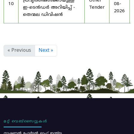
പ്രവൃത്തികൾക്കായുള്ള
Other
10
08-
ഇ-ടെൻഡർ അറിയിപ്പ് -
Tender
2026
തെന്മല ഡിവിഷൻ
« Previous
Next »
മറ്റ് വെബ്സൈറ്റുകൾ
നാഷണൽ പോർട്ടൽ ഓഫ് ഇന്ത്യ