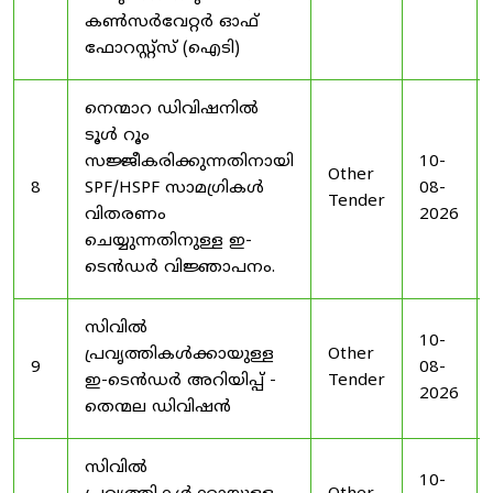
കൺസർവേറ്റർ ഓഫ്
ഫോറസ്റ്റ്സ് (ഐടി)
നെന്മാറ ഡിവിഷനിൽ
ടൂൾ റൂം
സജ്ജീകരിക്കുന്നതിനായി
10-
Other
8
SPF/HSPF സാമഗ്രികൾ
08-
Tender
വിതരണം
2026
ചെയ്യുന്നതിനുള്ള ഇ-
ടെൻഡർ വിജ്ഞാപനം.
സിവിൽ
10-
പ്രവൃത്തികൾക്കായുള്ള
Other
9
08-
ഇ-ടെൻഡർ അറിയിപ്പ് -
Tender
2026
തെന്മല ഡിവിഷൻ
സിവിൽ
10-