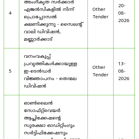
അംഗീകൃത സർക്കാർ
20-
ഏജൻസികളിൽ നിന്ന്
Other
4
08-
പ്രൊപ്പോസൽ
Tender
2026
ക്ഷണിക്കുന്നു - സൈലന്റ്
വാലി ഡിവിഷൻ,
മണ്ണാർക്കാട്
വനംവകുപ്പ്
പ്രവൃത്തികൾക്കായുള്ള
13-
Other
5
ഇ-ടെൻഡർ
08-
Tender
വിജ്ഞാപനം - തെന്മല
2026
ഡിവിഷൻ
ഓൺലൈൻ
സോഫ്റ്റ്‌വെയർ
ആപ്ലിക്കേഷന്റെ
സുരക്ഷാ ഓഡിറ്റിംഗും
സർട്ടിഫിക്കേഷനും