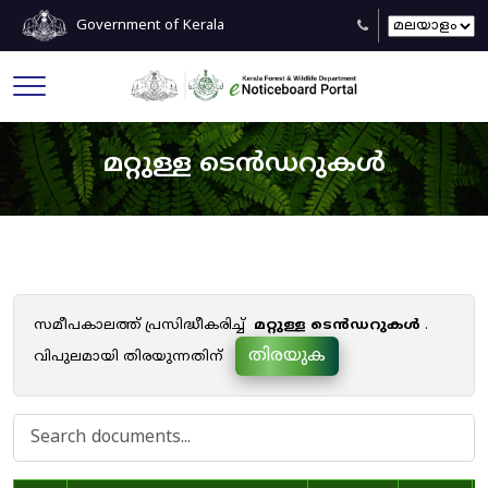
Government of Kerala
മറ്റുള്ള ടെൻഡറുകൾ
സമീപകാലത്ത് പ്രസിദ്ധീകരിച്ച്
മറ്റുള്ള ടെൻഡറുകൾ
.
തിരയുക
വിപുലമായി തിരയുന്നതിന്