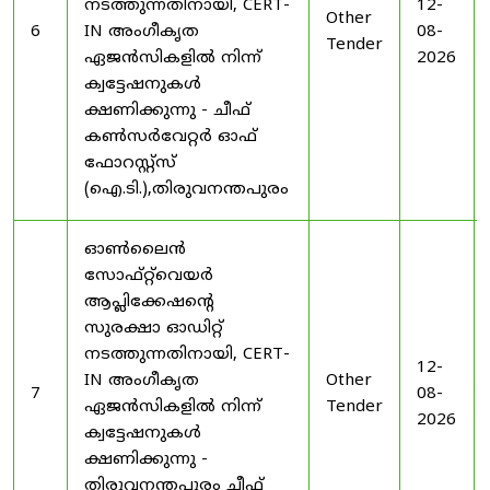
നടത്തുന്നതിനായി, CERT-
12-
Other
6
IN അംഗീകൃത
08-
Tender
ഏജൻസികളിൽ നിന്ന്
2026
ക്വട്ടേഷനുകൾ
ക്ഷണിക്കുന്നു - ചീഫ്
കൺസർവേറ്റർ ഓഫ്
ഫോറസ്റ്റ്സ്
(ഐ.ടി.),തിരുവനന്തപുരം
ഓൺലൈൻ
സോഫ്റ്റ്‌വെയർ
ആപ്ലിക്കേഷന്റെ
സുരക്ഷാ ഓഡിറ്റ്
നടത്തുന്നതിനായി, CERT-
12-
IN അംഗീകൃത
Other
7
08-
ഏജൻസികളിൽ നിന്ന്
Tender
2026
ക്വട്ടേഷനുകൾ
ക്ഷണിക്കുന്നു -
തിരുവനന്തപുരം ചീഫ്