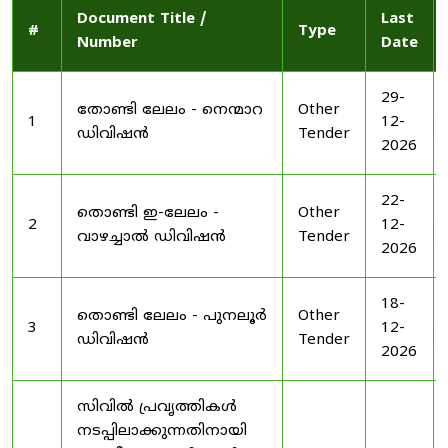
Document Title /
Last
#
Type
Number
Date
29-
തോണ്ടി ലേലം - നെന്മാറ
Other
1
12-
ഡിവിഷൻ
Tender
2026
22-
തൊണ്ടി ഇ-ലേലം -
Other
2
12-
വാഴച്ചാൽ ഡിവിഷൻ
Tender
2026
18-
തൊണ്ടി ലേലം - പുനലൂർ
Other
3
12-
ഡിവിഷൻ
Tender
2026
സിവിൽ പ്രവൃത്തികൾ
നടപ്പിലാക്കുന്നതിനായി