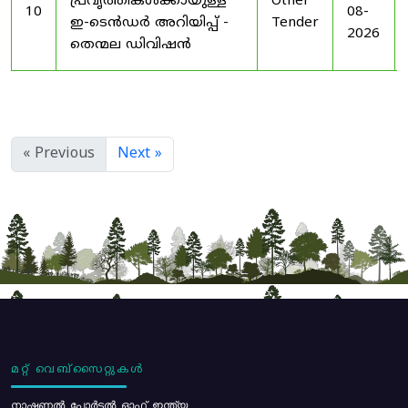
പ്രവൃത്തികൾക്കായുള്ള
Other
10
08-
ഇ-ടെൻഡർ അറിയിപ്പ് -
Tender
2026
തെന്മല ഡിവിഷൻ
« Previous
Next »
മറ്റ് വെബ്സൈറ്റുകൾ
നാഷണൽ പോർട്ടൽ ഓഫ് ഇന്ത്യ