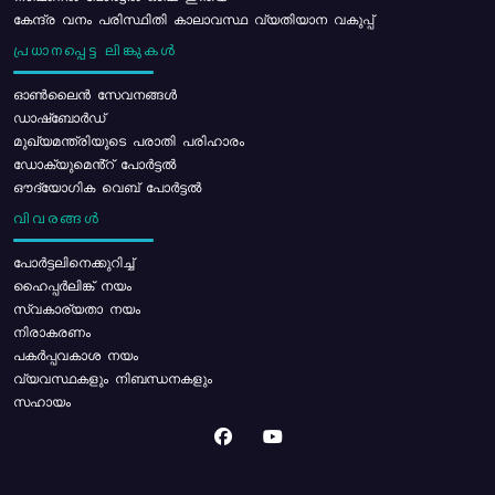
കേന്ദ്ര വനം പരിസ്ഥിതി കാലാവസ്ഥ വ്യതിയാന വകുപ്പ്
പ്രധാനപ്പെട്ട ലിങ്കുകൾ
ഓൺലൈൻ സേവനങ്ങൾ
ഡാഷ്ബോർഡ്
മുഖ്യമന്ത്രിയുടെ പരാതി പരിഹാരം
ഡോക്യുമെൻ്റ് പോർട്ടൽ
ഔദ്യോഗിക വെബ് പോർട്ടൽ
വിവരങ്ങൾ
പോര്‍ട്ടലിനെക്കുറിച്ച്
ഹൈപ്പർലിങ്ക് നയം
സ്വകാര്യതാ നയം
നിരാകരണം
പകർപ്പവകാശ നയം
വ്യവസ്ഥകളും നിബന്ധനകളും
സഹായം