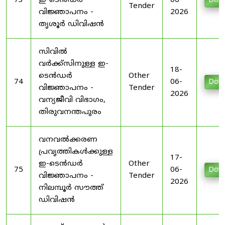
73
ഇ-ടെൻഡർ
06-
Dow
Tender
വിജ്ഞാപനം -
2026
തൃശൂർ ഡിവിഷൻ
സിവിൽ
വർക്ക്സിനുള്ള ഇ-
18-
ടെൻഡർ
Other
74
06-
Dow
വിജ്ഞാപനം -
Tender
2026
വന്യജീവി വിഭാഗം,
തിരുവനന്തപുരം
വനവൽക്കരണ
പ്രവൃത്തികൾക്കുള്ള
17-
ഇ-ടെൻഡർ
Other
75
06-
Dow
വിജ്ഞാപനം -
Tender
2026
നിലമ്പൂർ സൗത്ത്
ഡിവിഷൻ