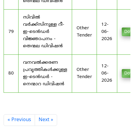
തെന്മല ഡിവിഷൻ
സിവിൽ
വർക്ക്സിനുള്ള റീ-
12-
Other
79
ഇ-ടെൻഡർ
06-
Dow
Tender
വിജ്ഞാപനം -
2026
തെന്മല ഡിവിഷൻ
വനവൽക്കരണ
12-
പ്രവൃത്തികൾക്കുള്ള
Other
80
06-
Dow
ഇ-ടെൻഡർ -
Tender
2026
നെന്മാറ ഡിവിഷൻ
« Previous
Next »