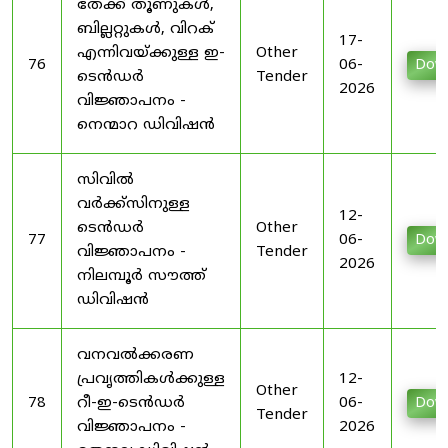
തേക്ക് തൂണുകൾ,
ബില്ലറ്റുകൾ, വിറക്
17-
എന്നിവയ്ക്കുള്ള ഇ-
Other
76
06-
Dow
ടെൻഡർ
Tender
2026
വിജ്ഞാപനം -
നെന്മാറ ഡിവിഷൻ
സിവിൽ
വർക്ക്‌സിനുള്ള
12-
ടെൻഡർ
Other
77
06-
Dow
വിജ്ഞാപനം -
Tender
2026
നിലമ്പൂർ സൗത്ത്
ഡിവിഷൻ
വനവൽക്കരണ
പ്രവൃത്തികൾക്കുള്ള
12-
Other
78
റീ-ഇ-ടെൻഡർ
06-
Dow
Tender
വിജ്ഞാപനം -
2026