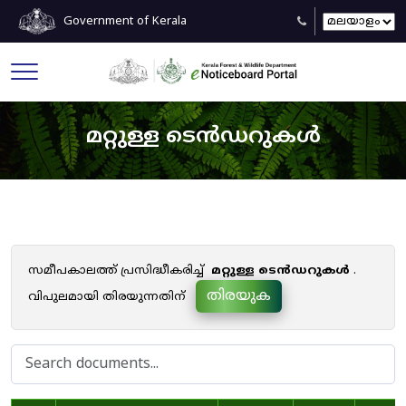
Government of Kerala
മറ്റുള്ള ടെൻഡറുകൾ
സമീപകാലത്ത് പ്രസിദ്ധീകരിച്ച്
മറ്റുള്ള ടെൻഡറുകൾ
.
തിരയുക
വിപുലമായി തിരയുന്നതിന്