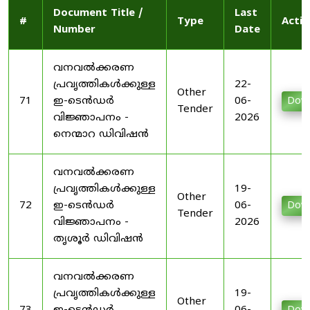
Document Title /
Last
#
Type
Actio
Number
Date
വനവൽക്കരണ
പ്രവൃത്തികൾക്കുള്ള
22-
Other
71
ഇ-ടെൻഡർ
06-
Dow
Tender
വിജ്ഞാപനം -
2026
നെന്മാറ ഡിവിഷൻ
വനവൽക്കരണ
പ്രവൃത്തികൾക്കുള്ള
19-
Other
72
ഇ-ടെൻഡർ
06-
Dow
Tender
വിജ്ഞാപനം -
2026
തൃശൂർ ഡിവിഷൻ
വനവൽക്കരണ
പ്രവൃത്തികൾക്കുള്ള
19-
Other