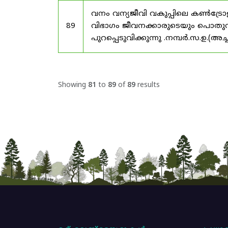
വനം വന്യജീവി വകുപ്പിലെ കൺട്രോ
89
വിഭാഗം ജീവനക്കാരുടെയും പൊതുസ്ഥ
പുറപ്പെടുവിക്കുന്നു .നമ്പർ.സ.ഉ.(അ
Showing
81
to
89
of
89
results