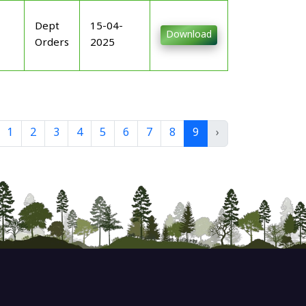
Dept
15-04-
Download
Orders
2025
1
2
3
4
5
6
7
8
9
›