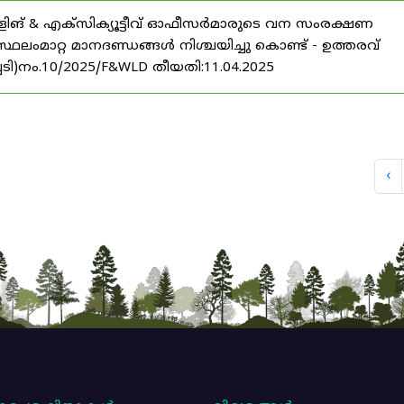
ളിങ്‌ & എക്സിക്യൂട്ടീവ് ഓഫീസർമാരുടെ വന സംരക്ഷണ
ലംമാറ്റ മാനദണ്ഡങ്ങൾ നിശ്ചയിച്ചു കൊണ്ട് - ഉത്തരവ്
ച്ചടി)നം.10/2025/F&WLD തീയതി:11.04.2025
‹