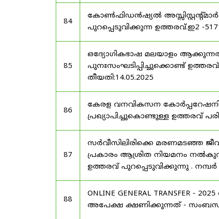
കോൺഫിഡൻഷ്യൽ അസ്സിസ്റ്റന്റ്മാ
84
പുറപ്പെടുവിക്കുന്ന ഉത്തരവ്.ഇ2 -51
ഒദ്യോഗികഭാഷ മലയാളം ആക്കുന്നത
85
പുനഃസംഘടിപ്പിച്ചുക്കൊണ്ട് ഉത്തരവ് 
തീയതി:14.05.2025
കേരള വനവികസന കോർപ്പറേഷനിലെ
86
പ്രഖ്യാപിച്ചുകൊണ്ടുള്ള ഉത്തരവ് പരി
സർവീസിലിരിക്കെ മരണമടഞ്ഞ ജീവ
87
പ്രകാരം ആശ്രിത നിയമനം നൽകുന്ന
ഉത്തരവ് പുറപ്പെടുവിക്കുന്നു . നമ്
ONLINE GENERAL TRANSFER - 20
88
അപേക്ഷ ക്ഷണിക്കുന്നത് - സംബന്ധിച