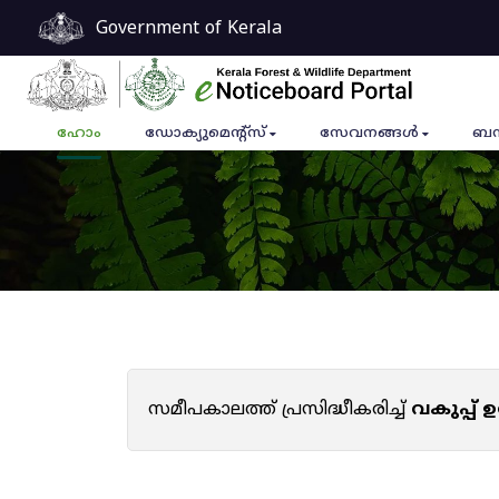
Government of Kerala
ഹോം
ഡോക്യുമെൻ്റ്സ്
സേവനങ്ങൾ
ബന
സമീപകാലത്ത് പ്രസിദ്ധീകരിച്ച്
വകുപ്പ്