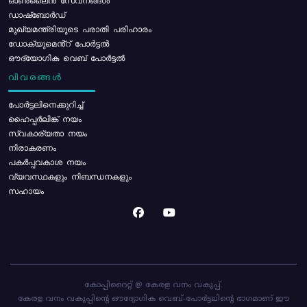
ഓൺലൈൻ സേവനങ്ങൾ
ഡാഷ്ബോർഡ്
മുഖ്യമന്ത്രിയുടെ പരാതി പരിഹാരം
ഡോക്യുമെൻ്റ് പോർട്ടൽ
ഔദ്യോഗിക വെബ് പോർട്ടൽ
വിവരങ്ങൾ
പോര്‍ട്ടലിനെക്കുറിച്ച്
ഹൈപ്പർലിങ്ക് നയം
സ്വകാര്യതാ നയം
നിരാകരണം
പകർപ്പവകാശ നയം
വ്യവസ്ഥകളും നിബന്ധനകളും
സഹായം
കോപ്പിറൈറ്റ് @ കേരള വനം വകുപ്പ്.
കേരള വനം വകുപ്പിന്റെ ഔദ്യോഗിക വെബ്-പോർട്ടലിന്റെ ഭാഗമാണ് ഈ