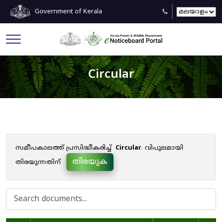
Government of Kerala
Circular
സമീപകാലത്ത് പ്രസിദ്ധീകരിച്ച്
Circular
. വിപുലമായി
തിരയുക
തിരയുന്നതിന്