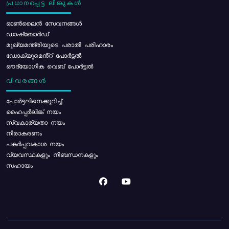
പ്രധാനപ്പെട്ട ലിങ്കുകൾ
ഓൺലൈൻ സേവനങ്ങൾ
ഡാഷ്ബോർഡ്
മുഖ്യമന്ത്രിയുടെ പരാതി പരിഹാരം
ഡോക്യുമെൻ്റ് പോർട്ടൽ
ഔദ്യോഗിക വെബ് പോർട്ടൽ
വിവരങ്ങൾ
പോര്‍ട്ടലിനെക്കുറിച്ച്
ഹൈപ്പർലിങ്ക് നയം
സ്വകാര്യതാ നയം
നിരാകരണം
പകർപ്പവകാശ നയം
വ്യവസ്ഥകളും നിബന്ധനകളും
സഹായം