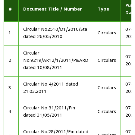
Publ
#
Document Title / Number
Type
Dat
Circular No2510/D1/2010/Sta
07-1
1
Circulars
dated 26/05/2010
202
Circular
07-1
2
No.9219/AR12/1/2011/P&ARD
Circulars
202
dated 10/08/2011
Circular No 4/2011 dated
07-1
3
Circulars
21.03.2011
202
Circular No 31/2011/Fin
07-1
4
Circulars
dated 31/05/2011
202
Circular No.28/2011/Fin dated
07-1