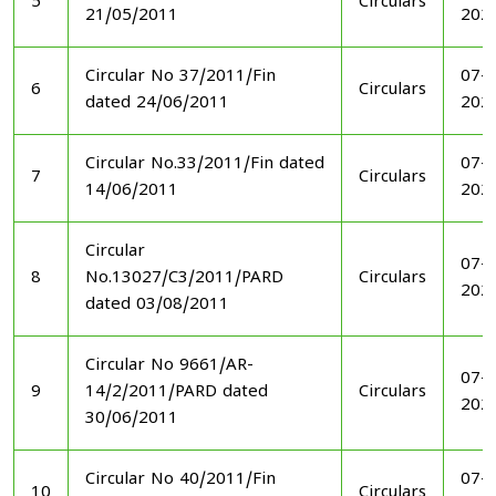
5
Circulars
21/05/2011
202
Circular No 37/2011/Fin
07-1
6
Circulars
dated 24/06/2011
202
Circular No.33/2011/Fin dated
07-1
7
Circulars
14/06/2011
202
Circular
07-1
8
No.13027/C3/2011/PARD
Circulars
202
dated 03/08/2011
Circular No 9661/AR-
07-1
9
14/2/2011/PARD dated
Circulars
202
30/06/2011
Circular No 40/2011/Fin
07-1
10
Circulars