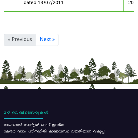
dated 13/07/2011
202
« Previous
Next »
മറ്റ് വെബ്സൈറ്റുകൾ
നാഷണൽ പോർട്ടൽ ഓഫ് ഇന്ത്യ
കേന്ദ്ര വനം പരിസ്ഥിതി കാലാവസ്ഥ വ്യതിയാന വകുപ്പ്