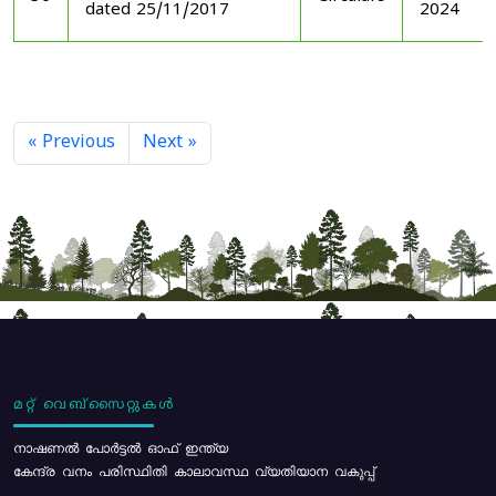
dated 25/11/2017
2024
« Previous
Next »
മറ്റ് വെബ്സൈറ്റുകൾ
നാഷണൽ പോർട്ടൽ ഓഫ് ഇന്ത്യ
കേന്ദ്ര വനം പരിസ്ഥിതി കാലാവസ്ഥ വ്യതിയാന വകുപ്പ്