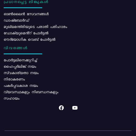
പ്രധാനപ്പെട്ട ലിങ്കുകൾ
ഓൺലൈൻ സേവനങ്ങൾ
ഡാഷ്ബോർഡ്
മുഖ്യമന്ത്രിയുടെ പരാതി പരിഹാരം
ഡോക്യുമെൻ്റ് പോർട്ടൽ
ഔദ്യോഗിക വെബ് പോർട്ടൽ
വിവരങ്ങൾ
പോര്‍ട്ടലിനെക്കുറിച്ച്
ഹൈപ്പർലിങ്ക് നയം
സ്വകാര്യതാ നയം
നിരാകരണം
പകർപ്പവകാശ നയം
വ്യവസ്ഥകളും നിബന്ധനകളും
സഹായം