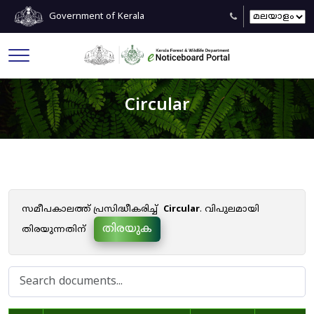
Government of Kerala
Circular
സമീപകാലത്ത് പ്രസിദ്ധീകരിച്ച്
Circular
. വിപുലമായി
തിരയുക
തിരയുന്നതിന്