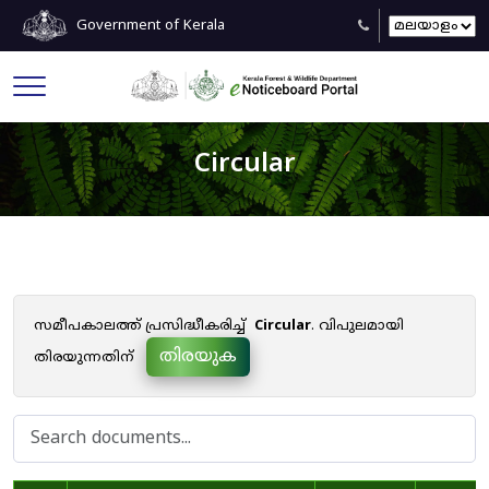
Government of Kerala
Circular
സമീപകാലത്ത് പ്രസിദ്ധീകരിച്ച്
Circular
. വിപുലമായി
തിരയുക
തിരയുന്നതിന്