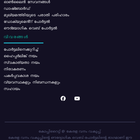
ഓൺലൈൻ സേവനങ്ങൾ
ഡാഷ്ബോർഡ്
മുഖ്യമന്ത്രിയുടെ പരാതി പരിഹാരം
ഡോക്യുമെൻ്റ് പോർട്ടൽ
ഔദ്യോഗിക വെബ് പോർട്ടൽ
വിവരങ്ങൾ
പോര്‍ട്ടലിനെക്കുറിച്ച്
ഹൈപ്പർലിങ്ക് നയം
സ്വകാര്യതാ നയം
നിരാകരണം
പകർപ്പവകാശ നയം
വ്യവസ്ഥകളും നിബന്ധനകളും
സഹായം
കോപ്പിറൈറ്റ് @ കേരള വനം വകുപ്പ്.
കേരള വനം വകുപ്പിന്റെ ഔദ്യോഗിക വെബ്-പോർട്ടലിന്റെ ഭാഗമാണ് ഈ