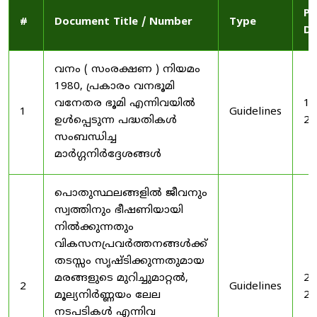
Pu
#
Document Title / Number
Type
Da
വനം ( സംരക്ഷണ ) നിയമം
1980, പ്രകാരം വനഭൂമി
വനേതര ഭൂമി എന്നിവയിൽ
19
1
Guidelines
ഉൾപ്പെടുന്ന പദ്ധതികൾ
20
സംബന്ധിച്ച
മാർഗ്ഗനിർദ്ദേശങ്ങൾ
പൊതുസ്ഥലങ്ങളിൽ ജീവനും
സ്വത്തിനും ഭീഷണിയായി
നിൽക്കുന്നതും
വികസനപ്രവർത്തനങ്ങൾക്ക്
തടസ്സം സൃഷ്ടിക്കുന്നതുമായ
മരങ്ങളുടെ മുറിച്ചുമാറ്റൽ,
20
2
Guidelines
മൂല്യനിർണ്ണയം ലേല
20
നടപടികൾ എന്നിവ