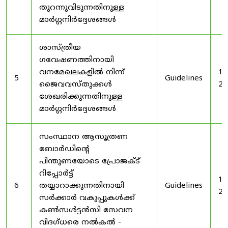
തുറന്നുവിടുന്നതിനുള്ള
മാർഗ്ഗനിർദ്ദേശങ്ങൾ
ശാസ്ത്രീയ
ഗവേഷണത്തിനായി
വനമേഖലകളിൽ നിന്ന്
19
5
Guidelines
ജൈവവസ്തുക്കൾ
20
ശേഖരിക്കുന്നതിനുള്ള
മാർഗ്ഗനിർദ്ദേശങ്ങൾ
സംസ്ഥാന ആസൂത്രണ
ബോർഡിൻ്റെ
പിന്തുണയോടെ പ്രോജക്ട്
റിപ്പോർട്ട്
19
6
തയ്യാറാക്കുന്നതിനായി
Guidelines
20
സർക്കാർ വകുപ്പുകൾക്ക്
കൺസൾട്ടൻസി സേവന
വിദഗ്ധരെ നൽകൽ -