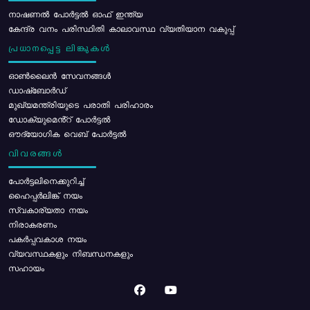
നാഷണൽ പോർട്ടൽ ഓഫ് ഇന്ത്യ
കേന്ദ്ര വനം പരിസ്ഥിതി കാലാവസ്ഥ വ്യതിയാന വകുപ്പ്
പ്രധാനപ്പെട്ട ലിങ്കുകൾ
ഓൺലൈൻ സേവനങ്ങൾ
ഡാഷ്ബോർഡ്
മുഖ്യമന്ത്രിയുടെ പരാതി പരിഹാരം
ഡോക്യുമെൻ്റ് പോർട്ടൽ
ഔദ്യോഗിക വെബ് പോർട്ടൽ
വിവരങ്ങൾ
പോര്‍ട്ടലിനെക്കുറിച്ച്
ഹൈപ്പർലിങ്ക് നയം
സ്വകാര്യതാ നയം
നിരാകരണം
പകർപ്പവകാശ നയം
വ്യവസ്ഥകളും നിബന്ധനകളും
സഹായം