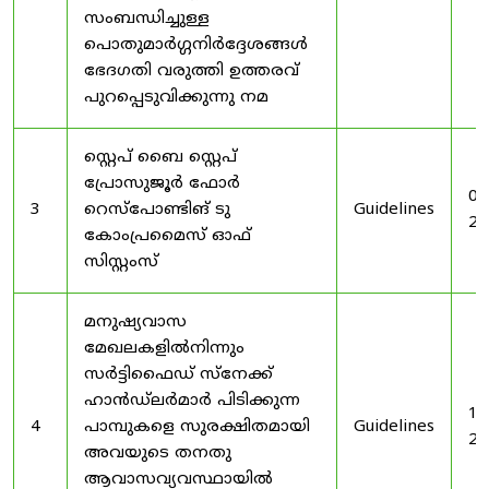
സംബന്ധിച്ചുള്ള
പൊതുമാർഗ്ഗനിർദ്ദേശങ്ങൾ
ഭേദഗതി വരുത്തി ഉത്തരവ്
പുറപ്പെടുവിക്കുന്നു നമ
സ്റ്റെപ് ബൈ സ്റ്റെപ്
പ്രോസുജൂർ ഫോർ
03
3
റെസ്‌പോണ്ടിങ് ടു
Guidelines
20
കോംപ്രമൈസ് ഓഫ്
സിസ്റ്റംസ്
മനുഷ്യവാസ
മേഖലകളിൽനിന്നും
സർട്ടിഫൈഡ് സ്നേക്ക്
ഹാൻഡ്‌ലർമാർ പിടിക്കുന്ന
19
4
പാമ്പുകളെ സുരക്ഷിതമായി
Guidelines
20
അവയുടെ തനതു
ആവാസവ്യവസ്ഥായിൽ