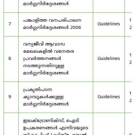
മാർഗ്ഗനിർദ്ദേശങ്ങൾ
പങ്കാളിത്ത വനപരിപാലന
19
7
Guidelines
മാർഗ്ഗനിർദ്ദേശങ്ങൾ 2006
20
വന്യജീവി ആവാസ
മേഖലകളിൽ വനേതര
19
8
പ്രവർത്തനങ്ങൾ
Guidelines
20
നടത്തുന്നതിനുള്ള
മാർഗ്ഗനിർദ്ദേശങ്ങൾ
പ്രകൃതിപഠന
19
9
ക്യാമ്പുകൾക്കുള്ള
Guidelines
20
മാർഗ്ഗനിർദ്ദേശങ്ങൾ
ഇലക്‌ട്രോണിക്‌സ്, ഐടി
ഉപകരണങ്ങൾ എന്നിവയുടെ