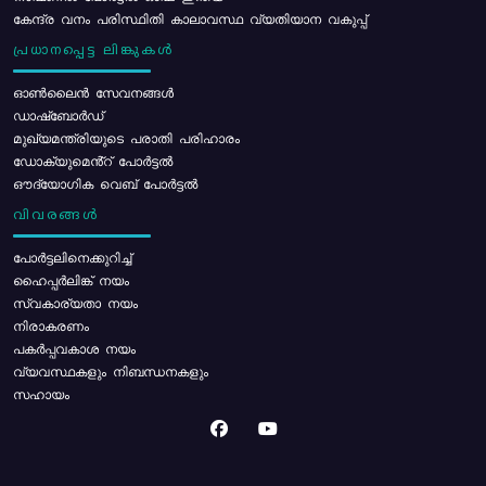
കേന്ദ്ര വനം പരിസ്ഥിതി കാലാവസ്ഥ വ്യതിയാന വകുപ്പ്
പ്രധാനപ്പെട്ട ലിങ്കുകൾ
ഓൺലൈൻ സേവനങ്ങൾ
ഡാഷ്ബോർഡ്
മുഖ്യമന്ത്രിയുടെ പരാതി പരിഹാരം
ഡോക്യുമെൻ്റ് പോർട്ടൽ
ഔദ്യോഗിക വെബ് പോർട്ടൽ
വിവരങ്ങൾ
പോര്‍ട്ടലിനെക്കുറിച്ച്
ഹൈപ്പർലിങ്ക് നയം
സ്വകാര്യതാ നയം
നിരാകരണം
പകർപ്പവകാശ നയം
വ്യവസ്ഥകളും നിബന്ധനകളും
സഹായം