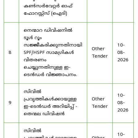
കൺസർവേറ്റർ ഓഫ്
ഫോറസ്റ്റ്സ് (ഐടി)
നെന്മാറ ഡിവിഷനിൽ
ടൂൾ റൂം
സജ്ജീകരിക്കുന്നതിനായി
10-
Other
8
SPF/HSPF സാമഗ്രികൾ
08-
Tender
വിതരണം
2026
ചെയ്യുന്നതിനുള്ള ഇ-
ടെൻഡർ വിജ്ഞാപനം.
സിവിൽ
10-
പ്രവൃത്തികൾക്കായുള്ള
Other
9
08-
ഇ-ടെൻഡർ അറിയിപ്പ് -
Tender
2026
തെന്മല ഡിവിഷൻ
സിവിൽ
10-