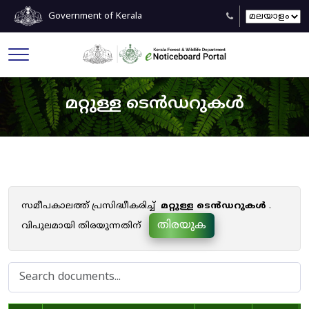
Government of Kerala
മറ്റുള്ള ടെൻഡറുകൾ
സമീപകാലത്ത് പ്രസിദ്ധീകരിച്ച്
മറ്റുള്ള ടെൻഡറുകൾ
.
തിരയുക
വിപുലമായി തിരയുന്നതിന്