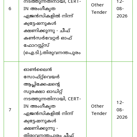
നടത്തുന്നതിനായി, CERT-
12-
Other
6
IN അംഗീകൃത
08-
Tender
ഏജൻസികളിൽ നിന്ന്
2026
ക്വട്ടേഷനുകൾ
ക്ഷണിക്കുന്നു - ചീഫ്
കൺസർവേറ്റർ ഓഫ്
ഫോറസ്റ്റ്സ്
(ഐ.ടി.),തിരുവനന്തപുരം
ഓൺലൈൻ
സോഫ്റ്റ്‌വെയർ
ആപ്ലിക്കേഷന്റെ
സുരക്ഷാ ഓഡിറ്റ്
നടത്തുന്നതിനായി, CERT-
12-
IN അംഗീകൃത
Other
7
08-
ഏജൻസികളിൽ നിന്ന്
Tender
2026
ക്വട്ടേഷനുകൾ
ക്ഷണിക്കുന്നു -
തിരുവനന്തപുരം ചീഫ്