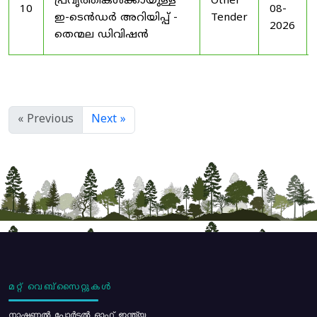
പ്രവൃത്തികൾക്കായുള്ള
Other
10
08-
ഇ-ടെൻഡർ അറിയിപ്പ് -
Tender
2026
തെന്മല ഡിവിഷൻ
« Previous
Next »
മറ്റ് വെബ്സൈറ്റുകൾ
നാഷണൽ പോർട്ടൽ ഓഫ് ഇന്ത്യ