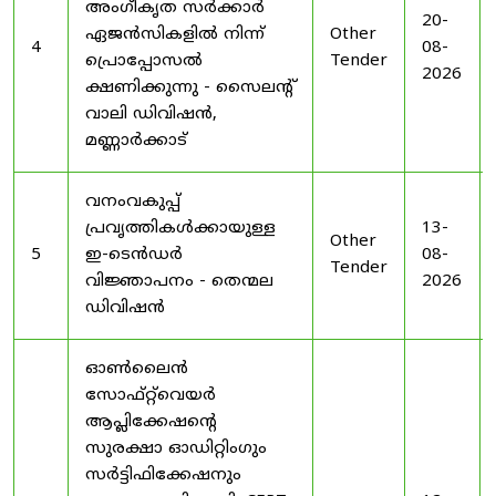
അംഗീകൃത സർക്കാർ
20-
ഏജൻസികളിൽ നിന്ന്
Other
4
08-
പ്രൊപ്പോസൽ
Tender
2026
ക്ഷണിക്കുന്നു - സൈലന്റ്
വാലി ഡിവിഷൻ,
മണ്ണാർക്കാട്
വനംവകുപ്പ്
പ്രവൃത്തികൾക്കായുള്ള
13-
Other
5
ഇ-ടെൻഡർ
08-
Tender
വിജ്ഞാപനം - തെന്മല
2026
ഡിവിഷൻ
ഓൺലൈൻ
സോഫ്റ്റ്‌വെയർ
ആപ്ലിക്കേഷന്റെ
സുരക്ഷാ ഓഡിറ്റിംഗും
സർട്ടിഫിക്കേഷനും