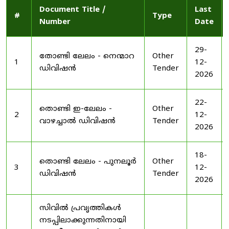
Document Title /
Last
#
Type
Number
Date
29-
തോണ്ടി ലേലം - നെന്മാറ
Other
1
12-
ഡിവിഷൻ
Tender
2026
22-
തൊണ്ടി ഇ-ലേലം -
Other
2
12-
വാഴച്ചാൽ ഡിവിഷൻ
Tender
2026
18-
തൊണ്ടി ലേലം - പുനലൂർ
Other
3
12-
ഡിവിഷൻ
Tender
2026
സിവിൽ പ്രവൃത്തികൾ
നടപ്പിലാക്കുന്നതിനായി