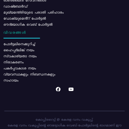
ഓൺലൈൻ സേവനങ്ങൾ
ഡാഷ്ബോർഡ്
മുഖ്യമന്ത്രിയുടെ പരാതി പരിഹാരം
ഡോക്യുമെൻ്റ് പോർട്ടൽ
ഔദ്യോഗിക വെബ് പോർട്ടൽ
വിവരങ്ങൾ
പോര്‍ട്ടലിനെക്കുറിച്ച്
ഹൈപ്പർലിങ്ക് നയം
സ്വകാര്യതാ നയം
നിരാകരണം
പകർപ്പവകാശ നയം
വ്യവസ്ഥകളും നിബന്ധനകളും
സഹായം
കോപ്പിറൈറ്റ് @ കേരള വനം വകുപ്പ്.
കേരള വനം വകുപ്പിന്റെ ഔദ്യോഗിക വെബ്-പോർട്ടലിന്റെ ഭാഗമാണ് ഈ