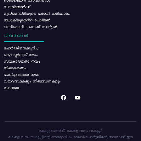
ഓൺലൈൻ സേവനങ്ങൾ
ഡാഷ്ബോർഡ്
മുഖ്യമന്ത്രിയുടെ പരാതി പരിഹാരം
ഡോക്യുമെൻ്റ് പോർട്ടൽ
ഔദ്യോഗിക വെബ് പോർട്ടൽ
വിവരങ്ങൾ
പോര്‍ട്ടലിനെക്കുറിച്ച്
ഹൈപ്പർലിങ്ക് നയം
സ്വകാര്യതാ നയം
നിരാകരണം
പകർപ്പവകാശ നയം
വ്യവസ്ഥകളും നിബന്ധനകളും
സഹായം
കോപ്പിറൈറ്റ് @ കേരള വനം വകുപ്പ്.
കേരള വനം വകുപ്പിന്റെ ഔദ്യോഗിക വെബ്-പോർട്ടലിന്റെ ഭാഗമാണ് ഈ