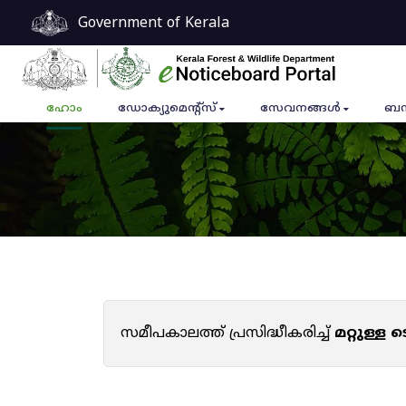
Government of Kerala
ഹോം
ഡോക്യുമെൻ്റ്സ്
സേവനങ്ങൾ
ബന
സമീപകാലത്ത് പ്രസിദ്ധീകരിച്ച്
മറ്റുള്