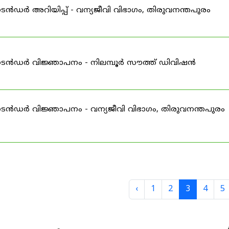
െൻഡർ അറിയിപ്പ് - വന്യജീവി വിഭാഗം, തിരുവനന്തപുരം
-ടെൻഡർ വിജ്ഞാപനം - നിലമ്പൂർ സൗത്ത് ഡിവിഷൻ
ടെൻഡർ വിജ്ഞാപനം - വന്യജീവി വിഭാഗം, തിരുവനന്തപുരം
‹
1
2
3
4
5