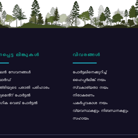
പ്പെട്ട ലിങ്കുകൾ
വിവരങ്ങൾ
ൻ സേവനങ്ങൾ
പോര്‍ട്ടലിനെക്കുറിച്ച്
ോർഡ്
ഹൈപ്പർലിങ്ക് നയം
്ത്രിയുടെ പരാതി പരിഹാരം
സ്വകാര്യതാ നയം
മെൻ്റ് പോർട്ടൽ
നിരാകരണം
ിക വെബ് പോർട്ടൽ
പകർപ്പവകാശ നയം
വ്യവസ്ഥകളും നിബന്ധനകളും
സഹായം