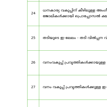
ധനകാര്യ വകുപ്പിന് കീഴിലുള്ള അം
24
ജോലികൾക്കായി പ്രൊപ്പോസൽ ക്ഷണ
25
തടിയുടെ ഇ-ലേലം - തടി വിൽപ്പന വ
26
വനംവകുപ്പ് പ്രവൃത്തികൾക്കായു
27
വനം വകുപ്പ് പ്രവൃത്തികൾക്കുള്ള