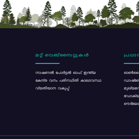
മറ്റ് വെബ്സൈറ്റുകൾ
പ്രധാന
നാഷണൽ പോർട്ടൽ ഓഫ് ഇന്ത്യ
ഓൺലൈ
കേന്ദ്ര വനം പരിസ്ഥിതി കാലാവസ്ഥ
ഡാഷ്ബ
വ്യതിയാന വകുപ്പ്
മുഖ്യമന
ഡോക്യു
ഔദ്യോഗ