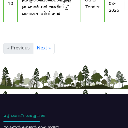
പ്രവൃത്തികൾക്കായുള്ള
Other
10
08-
ഇ-ടെൻഡർ അറിയിപ്പ് -
Tender
2026
തെന്മല ഡിവിഷൻ
« Previous
Next »
മറ്റ് വെബ്സൈറ്റുകൾ
നാഷണൽ പോർട്ടൽ ഓഫ് ഇന്ത്യ