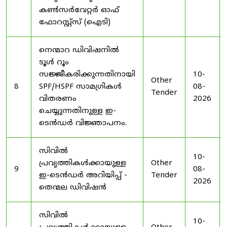
കൺസർവേറ്റർ ഓഫ്
ഫോറസ്റ്റ്സ് (ഐടി)
നെന്മാറ ഡിവിഷനിൽ
ടൂൾ റൂം
സജ്ജീകരിക്കുന്നതിനായി
10-
Other
8
SPF/HSPF സാമഗ്രികൾ
08-
Tender
വിതരണം
2026
ചെയ്യുന്നതിനുള്ള ഇ-
ടെൻഡർ വിജ്ഞാപനം.
സിവിൽ
10-
പ്രവൃത്തികൾക്കായുള്ള
Other
9
08-
ഇ-ടെൻഡർ അറിയിപ്പ് -
Tender
2026
തെന്മല ഡിവിഷൻ
സിവിൽ
10-