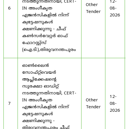
നടത്തുന്നതിനായി, CERT-
12-
Other
6
IN അംഗീകൃത
08-
Tender
ഏജൻസികളിൽ നിന്ന്
2026
ക്വട്ടേഷനുകൾ
ക്ഷണിക്കുന്നു - ചീഫ്
കൺസർവേറ്റർ ഓഫ്
ഫോറസ്റ്റ്സ്
(ഐ.ടി.),തിരുവനന്തപുരം
ഓൺലൈൻ
സോഫ്റ്റ്‌വെയർ
ആപ്ലിക്കേഷന്റെ
സുരക്ഷാ ഓഡിറ്റ്
നടത്തുന്നതിനായി, CERT-
12-
IN അംഗീകൃത
Other
7
08-
ഏജൻസികളിൽ നിന്ന്
Tender
2026
ക്വട്ടേഷനുകൾ
ക്ഷണിക്കുന്നു -
തിരുവനന്തപുരം ചീഫ്