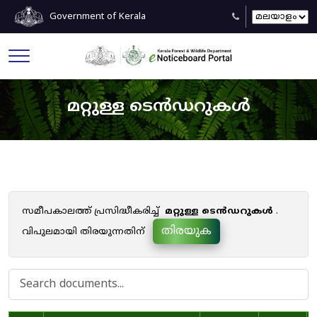
Government of Kerala
മറ്റുള്ള ടെൻഡറുകൾ
സമീപകാലത്ത് പ്രസിദ്ധീകരിച്ച്
മറ്റുള്ള ടെൻഡറുകൾ
.
തിരയുക
വിപുലമായി തിരയുന്നതിന്