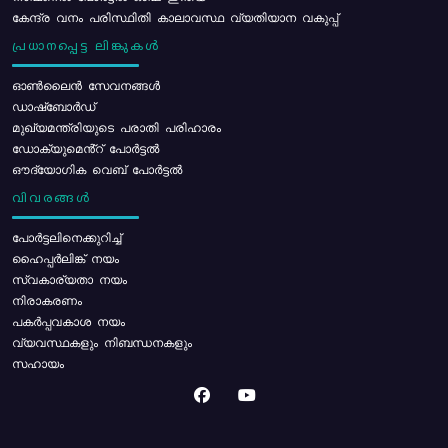
കേന്ദ്ര വനം പരിസ്ഥിതി കാലാവസ്ഥ വ്യതിയാന വകുപ്പ്
പ്രധാനപ്പെട്ട ലിങ്കുകൾ
ഓൺലൈൻ സേവനങ്ങൾ
ഡാഷ്ബോർഡ്
മുഖ്യമന്ത്രിയുടെ പരാതി പരിഹാരം
ഡോക്യുമെൻ്റ് പോർട്ടൽ
ഔദ്യോഗിക വെബ് പോർട്ടൽ
വിവരങ്ങൾ
പോര്‍ട്ടലിനെക്കുറിച്ച്
ഹൈപ്പർലിങ്ക് നയം
സ്വകാര്യതാ നയം
നിരാകരണം
പകർപ്പവകാശ നയം
വ്യവസ്ഥകളും നിബന്ധനകളും
സഹായം