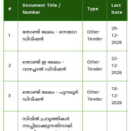
Document Title /
Last
#
Type
Number
Date
29-
തോണ്ടി ലേലം - നെന്മാറ
Other
1
12-
ഡിവിഷൻ
Tender
2026
22-
തൊണ്ടി ഇ-ലേലം -
Other
2
12-
വാഴച്ചാൽ ഡിവിഷൻ
Tender
2026
18-
തൊണ്ടി ലേലം - പുനലൂർ
Other
3
12-
ഡിവിഷൻ
Tender
2026
സിവിൽ പ്രവൃത്തികൾ
നടപ്പിലാക്കുന്നതിനായി