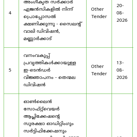
അംഗീകൃത സർക്കാർ
20-
ഏജൻസികളിൽ നിന്ന്
Other
4
08-
പ്രൊപ്പോസൽ
Tender
2026
ക്ഷണിക്കുന്നു - സൈലന്റ്
വാലി ഡിവിഷൻ,
മണ്ണാർക്കാട്
വനംവകുപ്പ്
പ്രവൃത്തികൾക്കായുള്ള
13-
Other
5
ഇ-ടെൻഡർ
08-
Tender
വിജ്ഞാപനം - തെന്മല
2026
ഡിവിഷൻ
ഓൺലൈൻ
സോഫ്റ്റ്‌വെയർ
ആപ്ലിക്കേഷന്റെ
സുരക്ഷാ ഓഡിറ്റിംഗും
സർട്ടിഫിക്കേഷനും