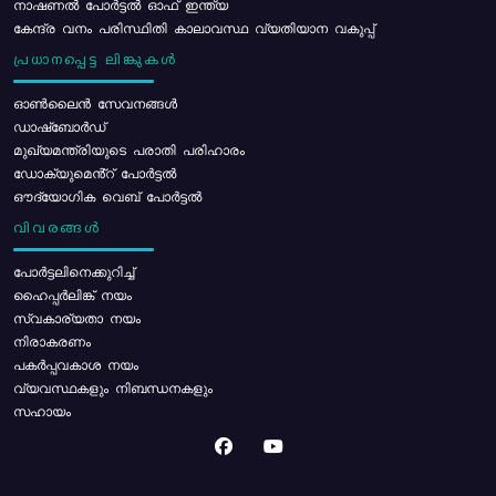
നാഷണൽ പോർട്ടൽ ഓഫ് ഇന്ത്യ
കേന്ദ്ര വനം പരിസ്ഥിതി കാലാവസ്ഥ വ്യതിയാന വകുപ്പ്
പ്രധാനപ്പെട്ട ലിങ്കുകൾ
ഓൺലൈൻ സേവനങ്ങൾ
ഡാഷ്ബോർഡ്
മുഖ്യമന്ത്രിയുടെ പരാതി പരിഹാരം
ഡോക്യുമെൻ്റ് പോർട്ടൽ
ഔദ്യോഗിക വെബ് പോർട്ടൽ
വിവരങ്ങൾ
പോര്‍ട്ടലിനെക്കുറിച്ച്
ഹൈപ്പർലിങ്ക് നയം
സ്വകാര്യതാ നയം
നിരാകരണം
പകർപ്പവകാശ നയം
വ്യവസ്ഥകളും നിബന്ധനകളും
സഹായം