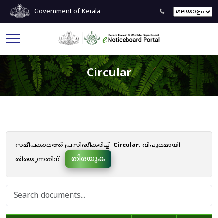
Government of Kerala
Circular
സമീപകാലത്ത് പ്രസിദ്ധീകരിച്ച്
Circular
. വിപുലമായി
തിരയുക
തിരയുന്നതിന്