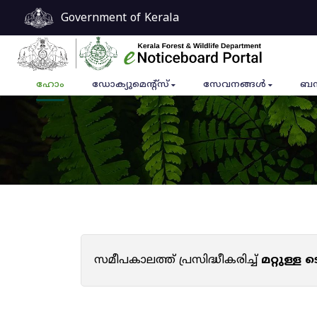
Government of Kerala
ഹോം
ഡോക്യുമെൻ്റ്സ്
സേവനങ്ങൾ
ബന
സമീപകാലത്ത് പ്രസിദ്ധീകരിച്ച്
മറ്റുള്