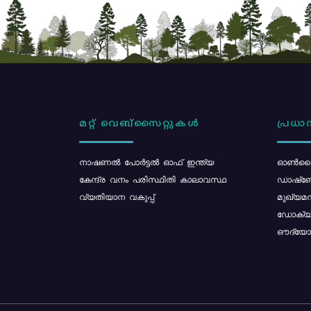
മറ്റ് വെബ്സൈറ്റുകൾ
പ്രധാന
നാഷണൽ പോർട്ടൽ ഓഫ് ഇന്ത്യ
ഓൺലൈ
കേന്ദ്ര വനം പരിസ്ഥിതി കാലാവസ്ഥ
ഡാഷ്ബ
വ്യതിയാന വകുപ്പ്
മുഖ്യമന
ഡോക്യു
ഔദ്യോഗ