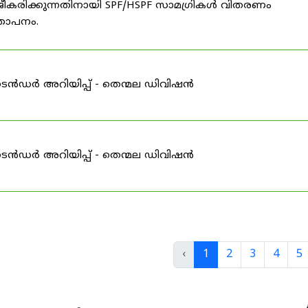
ീകരിക്കുന്നതിനായി SPF/HSPF സാമഗ്രികൾ വിതരണം
്ഞാപനം.
ടെൻഡർ അറിയിപ്പ് - തെന്മല ഡിവിഷൻ
ടെൻഡർ അറിയിപ്പ് - തെന്മല ഡിവിഷൻ
‹
1
2
3
4
5