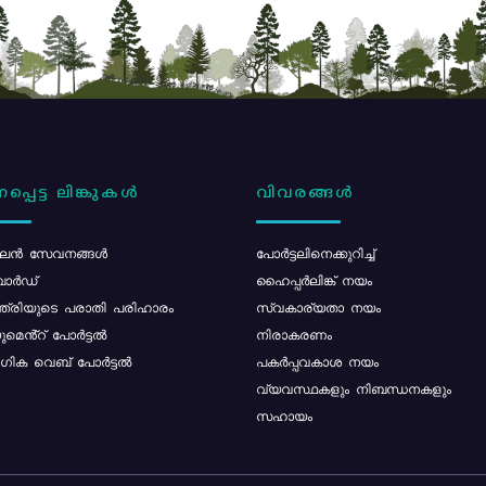
പ്പെട്ട ലിങ്കുകൾ
വിവരങ്ങൾ
ൻ സേവനങ്ങൾ
പോര്‍ട്ടലിനെക്കുറിച്ച്
ോർഡ്
ഹൈപ്പർലിങ്ക് നയം
്ത്രിയുടെ പരാതി പരിഹാരം
സ്വകാര്യതാ നയം
മെൻ്റ് പോർട്ടൽ
നിരാകരണം
ിക വെബ് പോർട്ടൽ
പകർപ്പവകാശ നയം
വ്യവസ്ഥകളും നിബന്ധനകളും
സഹായം