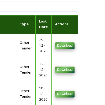
Last
Type
Actions
Date
29-
Other
12-
Download
Tender
2026
22-
Other
12-
Download
Tender
2026
18-
Other
12-
Download
Tender
2026