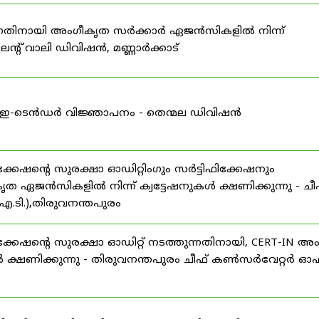
കുന്നതിനായി അംഗീകൃത സർക്കാർ ഏജൻസികളിൽ നിന്ന്
്റ് വാലി ഡിവിഷൻ, മണ്ണാർക്കാട്
ള്ള ഇ-ടെൻഡർ വിജ്ഞാപനം - തെന്മല ഡിവിഷൻ
ഷന്റെ സുരക്ഷാ ഓഡിറ്റിംഗും സർട്ടിഫിക്കേഷനും
ൃത ഏജൻസികളിൽ നിന്ന് ക്വട്ടേഷനുകൾ ക്ഷണിക്കുന്നു - ചീ
.ടി.),തിരുവനന്തപുരം
േഷന്റെ സുരക്ഷാ ഓഡിറ്റ് നടത്തുന്നതിനായി, CERT-IN അ
 ക്ഷണിക്കുന്നു - തിരുവനന്തപുരം ചീഫ് കൺസർവേറ്റർ ഓഫ