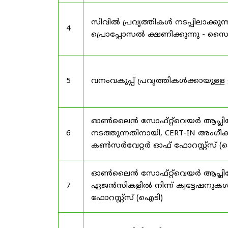
സിവിൽ പ്രവൃത്തികൾ നടപ്പിലാക്
4
പ്രൊപ്പോസൽ ക്ഷണിക്കുന്നു - സൈലന
5
വനംവകുപ്പ് പ്രവൃത്തികൾക്കായു
ഓൺലൈൻ സോഫ്റ്റ്‌വെയർ ആപ്ലിക്കേ
6
നടത്തുന്നതിനായി, CERT-IN അംഗീക
കൺസർവേറ്റർ ഓഫ് ഫോറസ്റ്റ്സ് (ഐ
ഓൺലൈൻ സോഫ്റ്റ്‌വെയർ ആപ്ലിക്ക
7
ഏജൻസികളിൽ നിന്ന് ക്വട്ടേഷനുകൾ
ഫോറസ്റ്റ്സ് (ഐടി)