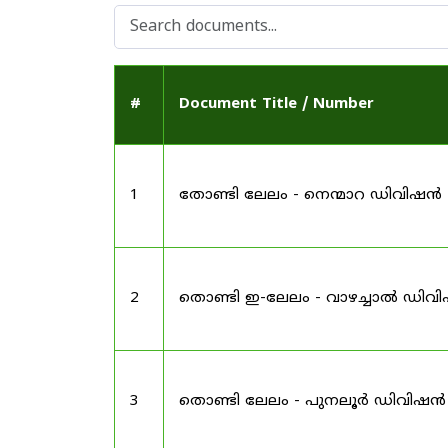
#
Document Title / Number
1
തോണ്ടി ലേലം - നെന്മാറ ഡിവിഷൻ
2
തൊണ്ടി ഇ-ലേലം - വാഴച്ചാൽ ഡിവ
3
തൊണ്ടി ലേലം - പുനലൂർ ഡിവിഷൻ