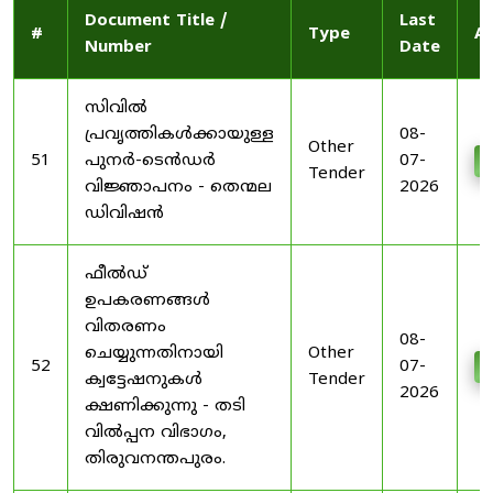
Document Title /
Last
#
Type
Ac
Number
Date
സിവിൽ
പ്രവൃത്തികൾക്കായുള്ള
08-
Other
51
പുനർ-ടെൻഡർ
07-
D
Tender
വിജ്ഞാപനം - തെന്മല
2026
ഡിവിഷൻ
ഫീൽഡ്
ഉപകരണങ്ങൾ
വിതരണം
08-
ചെയ്യുന്നതിനായി
Other
52
07-
D
ക്വട്ടേഷനുകൾ
Tender
2026
ക്ഷണിക്കുന്നു - തടി
വിൽപ്പന വിഭാഗം,
തിരുവനന്തപുരം.