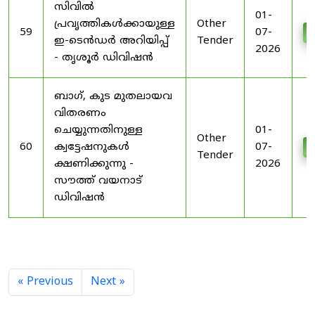
സിവിൽ
01-
പ്രവൃത്തികൾക്കായുള്ള
Other
59
07-
D
ഇ-ടെൻഡർ അറിയിപ്പ്
Tender
2026
- തൃശൂർ ഡിവിഷൻ
ബാഗ്, കുട മുതലായവ
വിതരണം
ചെയ്യുന്നതിനുള്ള
01-
Other
60
ക്വട്ടേഷനുകൾ
07-
D
Tender
ക്ഷണിക്കുന്നു -
2026
സൗത്ത് വയനാട്
ഡിവിഷൻ
« Previous
Next »