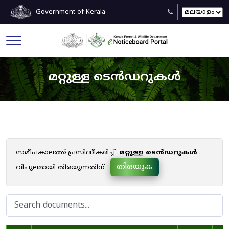
Government of Kerala
മറ്റുള്ള ടെൻഡറുകൾ
സമീപകാലത്ത് പ്രസിദ്ധീകരിച്ച്
മറ്റുള്ള ടെൻഡറുകൾ
.
തിരയുക
വിപുലമായി തിരയുന്നതിന്