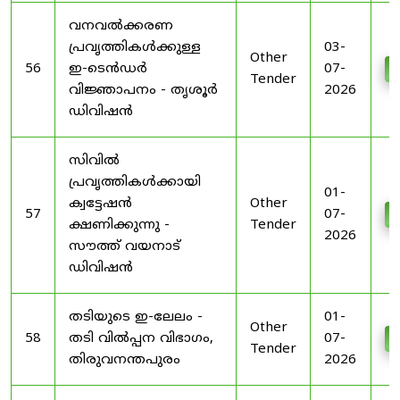
വനവൽക്കരണ
പ്രവൃത്തികൾക്കുള്ള
03-
Other
56
ഇ-ടെൻഡർ
07-
D
Tender
വിജ്ഞാപനം - തൃശൂർ
2026
ഡിവിഷൻ
സിവിൽ
പ്രവൃത്തികൾക്കായി
01-
ക്വട്ടേഷൻ
Other
57
07-
D
ക്ഷണിക്കുന്നു -
Tender
2026
സൗത്ത് വയനാട്
ഡിവിഷൻ
തടിയുടെ ഇ-ലേലം -
01-
Other
58
തടി വിൽപ്പന വിഭാഗം,
07-
D
Tender
തിരുവനന്തപുരം
2026