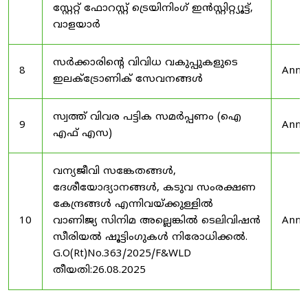
സ്റ്റേറ്റ് ഫോറസ്റ്റ് ട്രെയിനിംഗ് ഇൻസ്റ്റിറ്റ്യൂട്ട്,
വാളയാർ
സർക്കാരിന്റെ വിവിധ വകുപ്പുകളുടെ
8
Anno
ഇലക്ട്രോണിക് സേവനങ്ങൾ
സ്വത്ത് വിവര പട്ടിക സമർപ്പണം (ഐ
9
Anno
എഫ് എസ)
വന്യജീവി സങ്കേതങ്ങൾ,
ദേശീയോദ്യാനങ്ങൾ, കടുവ സംരക്ഷണ
കേന്ദ്രങ്ങൾ എന്നിവയ്ക്കുള്ളിൽ
10
വാണിജ്യ സിനിമ അല്ലെങ്കിൽ ടെലിവിഷൻ
Anno
സീരിയൽ ഷൂട്ടിംഗുകൾ നിരോധിക്കൽ.
G.O(Rt)No.363/2025/F&WLD
തീയതി:26.08.2025