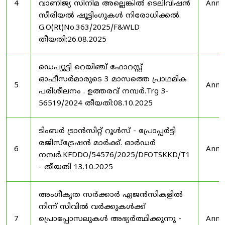
4
വാണിജ്യ സിനിമ അല്ലെങ്കിൽ ടെലിവിഷൻ
Anno
സീരിയൽ ഷൂട്ടിംഗുകൾ നിരോധിക്കൽ.
G.O(Rt)No.363/2025/F&WLD
തീയതി:26.08.2025
ഡെപ്യൂട്ടി റെയിഞ്ച് ഫോറസ്റ്റ്
ഓഫീസർമാരുടെ 3 മാസത്തെ പ്രാഥമിക
5
Anno
പരിശീലനം . ഉത്തരവ് നമ്പർ.Trg 3-
56519/2024 തീയതി:08.10.2025
ടിംബർ ട്രാൻസിറ്റ് റൂൾസ് - പ്രോപ്പർട്ടി
രജിസ്ട്രേഷൻ മാർക്ക്. ഓർഡർ
6
Anno
നമ്പർ.KFDDO/54576/2025/DFOTSKKD/T1
- തീയതി 13.10.2025
അംഗീകൃത സർക്കാർ ഏജൻസികളിൽ
നിന്ന് സിവിൽ വർക്കുകൾക്ക്
7
പ്രൊപ്പോസലുകൾ അഭ്യർത്ഥിക്കുന്നു -
Anno