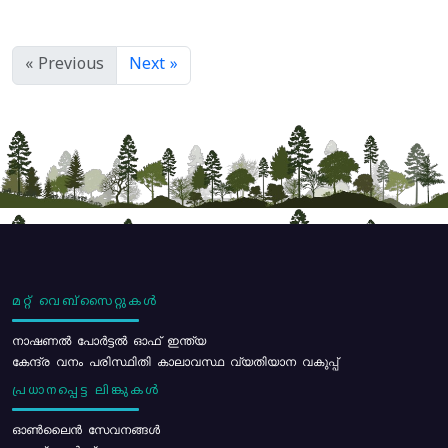
« Previous
Next »
മറ്റ് വെബ്സൈറ്റുകൾ
നാഷണൽ പോർട്ടൽ ഓഫ് ഇന്ത്യ
കേന്ദ്ര വനം പരിസ്ഥിതി കാലാവസ്ഥ വ്യതിയാന വകുപ്പ്
പ്രധാനപ്പെട്ട ലിങ്കുകൾ
ഓൺലൈൻ സേവനങ്ങൾ