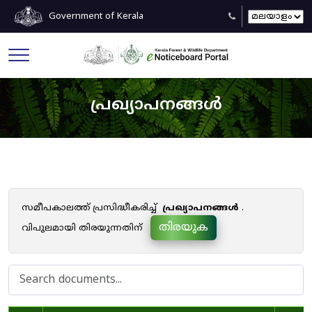
Government of Kerala
പ്രഖ്യാപനങ്ങൾ
സമീപകാലത്ത് പ്രസിദ്ധീകരിച്ച്
പ്രഖ്യാപനങ്ങൾ
.
തിരയുക
വിപുലമായി തിരയുന്നതിന്