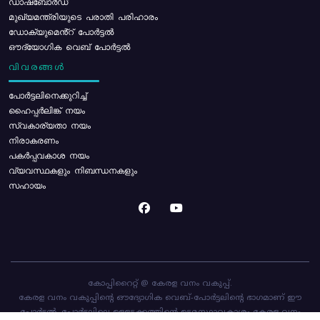
ഡാഷ്ബോർഡ്
മുഖ്യമന്ത്രിയുടെ പരാതി പരിഹാരം
ഡോക്യുമെൻ്റ് പോർട്ടൽ
ഔദ്യോഗിക വെബ് പോർട്ടൽ
വിവരങ്ങൾ
പോര്‍ട്ടലിനെക്കുറിച്ച്
ഹൈപ്പർലിങ്ക് നയം
സ്വകാര്യതാ നയം
നിരാകരണം
പകർപ്പവകാശ നയം
വ്യവസ്ഥകളും നിബന്ധനകളും
സഹായം
കോപ്പിറൈറ്റ് @ കേരള വനം വകുപ്പ്.
കേരള വനം വകുപ്പിന്റെ ഔദ്യോഗിക വെബ്-പോർട്ടലിന്റെ ഭാഗമാണ് ഈ
പോർട്ടൽ. പോർട്ടലിലെ ഉള്ളടക്കത്തിന്റെ ഉടമസ്ഥാവകാശം കേരള വനം