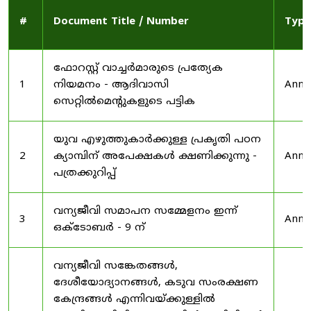
#
Document Title / Number
Type
ഫോറസ്റ്റ് വാച്ചർമാരുടെ പ്രത്യേക
1
നിയമനം - ആദിവാസി
Anno
സെറ്റിൽമെന്റുകളുടെ പട്ടിക
യുവ എഴുത്തുകാർക്കുള്ള പ്രകൃതി പഠന
2
ക്യാമ്പിന് അപേക്ഷകൾ ക്ഷണിക്കുന്നു -
Anno
പത്രക്കുറിപ്പ്
വന്യജീവി സമാപന സമ്മേളനം ഇന്ന്
3
Anno
ഒക്ടോബർ - 9 ന്
വന്യജീവി സങ്കേതങ്ങൾ,
ദേശീയോദ്യാനങ്ങൾ, കടുവ സംരക്ഷണ
കേന്ദ്രങ്ങൾ എന്നിവയ്ക്കുള്ളിൽ