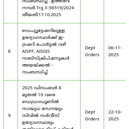
സംബന്ധിച്ച് . ഉത്തരവ്
നമ്പർ.Trg 3-56519/2024
തീയതി:17.10.2025
ഡെപ്യൂട്ടേഷനിലുള്ള
ഉദ്യോഗസ്ഥർക്ക് ഇ-
ട്രഷറി പോർട്ടൽ വഴി
Dept
06-11-
8
AISPF, AISGIS
Orders
2025
സബ്‌സ്‌ക്രിപ്‌ഷനുകൾ
അയയ്ക്കൽ -
സംബന്ധിച്ച്
2025 ഡിസംബർ 8
മുതൽ 10 വരെ
ഡെഡ്രാഡൂണിൽ
സായുധ സേനയും
Dept
22-10-
9
സിവിൽ സർവീസ്
Orders
2025
ഉദ്യോഗസ്ഥരും