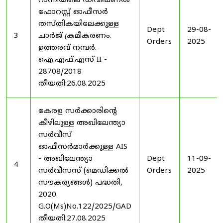
റാന്നിയിലെ ഡിവിഷണൽ
ഫോറസ്റ്റ് ഓഫീസർ
തസ്തികയിലേക്കുള്ള
Dept
29-08-
3
ചാർജ് ക്രമീകരണം.
Orders
2025
ഉത്തരവ് നമ്പർ.
ഐ.എഫ്.എസ് II -
28708/2018
തീയതി:26.08.2025
കേരള സർക്കാരിന്റെ
കീഴിലുള്ള അഖിലേന്ത്യാ
സർവീസ്
ഓഫീസർമാർക്കുള്ള AIS
- അഖിലേന്ത്യാ
Dept
11-09-
4
സർവീസസ് (മെഡിക്കൽ
Orders
2025
സൗകര്യങ്ങൾ) പദ്ധതി,
2020.
G.O(Ms)No.122/2025/GAD
തീയതി:27.08.2025