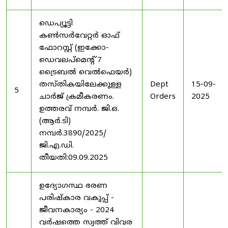
ഡെപ്യൂട്ടി
കൺസർവേറ്റർ ഓഫ്
ഫോറസ്റ്റ് (ഇക്കോ-
ഡെവലപ്മെന്റ് 7
ട്രൈബൽ വെൽഫെയർ)
തസ്തികയിലേക്കുള്ള
Dept
15-09-
5
ചാർജ് ക്രമീകരണം.
Orders
2025
ഉത്തരവ് നമ്പർ. ജി.ഒ.
(ആർ.ടി)
നമ്പർ.3890/2025/
ജി.എ.ഡി.
തീയതി:09.09.2025
ഉദ്യോഗസ്ഥ ഭരണ
പരിഷ്കാര വകുപ്പ് -
ജീവനകാര്യം - 2024
വർഷത്തെ സ്വത്ത് വിവര