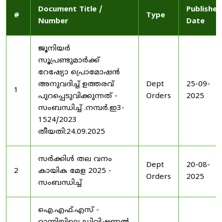
Document Title /
Published
#
Type
Number
Date
ജൂനിയർ
സൂപ്രണ്ടുമാർക്ക്
റേഷ്യോ പ്രൊമോഷൻ
അനുവദിച്ച് ഉത്തരവ്
Dept
25-09-
1
പുറപ്പെടുവിക്കുന്നത് -
Orders
2025
സംബന്ധിച്ച് .നമ്പർ.ഇ3-
1524/2023
തീയതി:24.09.2025
സർക്കിൾ തല വനം
Dept
20-08-
2
കായിക മേള 2025 -
Orders
2025
സംബന്ധിച്ച്
ഐ.എഫ്.എസ് -