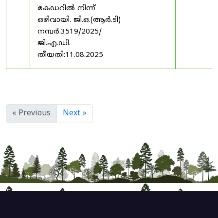
കേഡറിൽ നിന്ന്
ഒഴിവായി. ജി.ഒ.(ആർ.ടി)
നമ്പർ.3519/2025/
ജി.എ.ഡി.
തീയതി:11.08.2025
« Previous
Next »