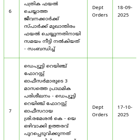
പത്രിക ഫയൽ
Dept
18-09-
6
ചെയ്യാത്ത
Orders
2025
ജീവനക്കാർക്ക്
സ്പാർക്ക് മുഖാന്തിരം
ഫയൽ ചെയ്യുന്നതിനായി
സമയം നീട്ടി നൽകിയത്
- സംബന്ധിച്ച്
ഡെപ്യൂട്ടി റെയിഞ്ച്
ഫോറസ്റ്റ്
ഓഫീസർമാരുടെ 3
മാസത്തെ പ്രാഥമിക
പരിശീലനം - ഡെപ്യൂട്ടി
റെയിഞ്ച് ഫോറസ്റ്റ്
Dept
17-10-
7
ഓഫീസറായ
Orders
2025
ശ്രി.രമേശൻ കെ - യെ
ഒഴിവാക്കി ഉത്തരവ്
പുറപ്പെടുവിക്കുന്നത്