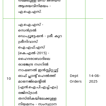
തമ്മിലുള്ള മിഡ് കരിയർ
ആശയവിനിമയം -
എ.ഐ.എസ്.
എ.ഐ.എസ് -
സെൻട്രൽ
ഡെപ്യൂട്ടേഷൻ - ശ്രീ. കുറ
ശ്രീനിവാസ്
ഐ.എഫ്.എസ്
(കെ.എൽ-2015) -
ഹൈദരാബാദിലെ
രാജേന്ദ്ര നഗറിൽ
നാഷണൽ ഇൻസ്റ്റിറ്റ്യൂട്ട്
ഓഫ് പ്ലാന്റ് ഹെൽത്ത്
Dept
14-08-
10
മാനേജ്‌മെന്റിൽ
Orders
2025
(എൻ.ഐ.പി.എച്ച്.എം)
രജിസ്ട്രാർ
തസ്തികയിലേക്കുള്ള
നിയമനം - സംസ്ഥാന