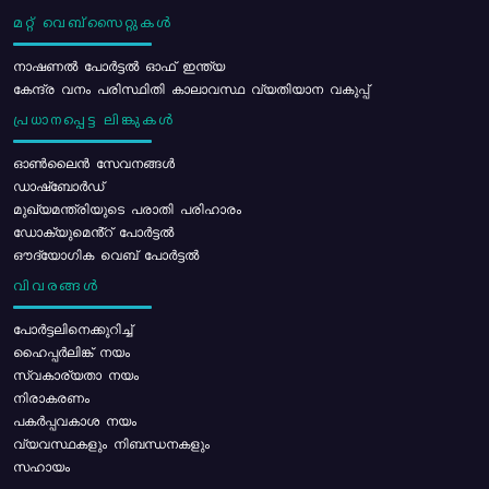
മറ്റ് വെബ്സൈറ്റുകൾ
നാഷണൽ പോർട്ടൽ ഓഫ് ഇന്ത്യ
കേന്ദ്ര വനം പരിസ്ഥിതി കാലാവസ്ഥ വ്യതിയാന വകുപ്പ്
പ്രധാനപ്പെട്ട ലിങ്കുകൾ
ഓൺലൈൻ സേവനങ്ങൾ
ഡാഷ്ബോർഡ്
മുഖ്യമന്ത്രിയുടെ പരാതി പരിഹാരം
ഡോക്യുമെൻ്റ് പോർട്ടൽ
ഔദ്യോഗിക വെബ് പോർട്ടൽ
വിവരങ്ങൾ
പോര്‍ട്ടലിനെക്കുറിച്ച്
ഹൈപ്പർലിങ്ക് നയം
സ്വകാര്യതാ നയം
നിരാകരണം
പകർപ്പവകാശ നയം
വ്യവസ്ഥകളും നിബന്ധനകളും
സഹായം