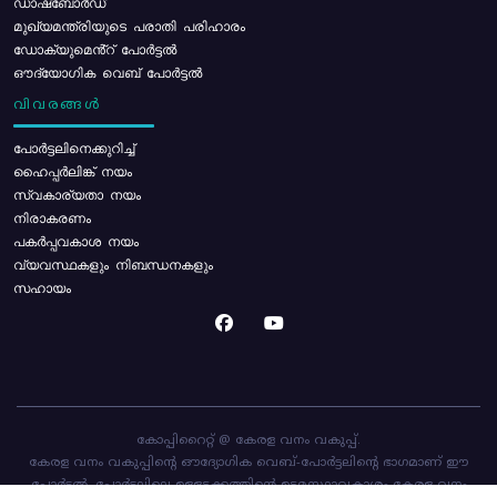
ഡാഷ്ബോർഡ്
മുഖ്യമന്ത്രിയുടെ പരാതി പരിഹാരം
ഡോക്യുമെൻ്റ് പോർട്ടൽ
ഔദ്യോഗിക വെബ് പോർട്ടൽ
വിവരങ്ങൾ
പോര്‍ട്ടലിനെക്കുറിച്ച്
ഹൈപ്പർലിങ്ക് നയം
സ്വകാര്യതാ നയം
നിരാകരണം
പകർപ്പവകാശ നയം
വ്യവസ്ഥകളും നിബന്ധനകളും
സഹായം
കോപ്പിറൈറ്റ് @ കേരള വനം വകുപ്പ്.
കേരള വനം വകുപ്പിന്റെ ഔദ്യോഗിക വെബ്-പോർട്ടലിന്റെ ഭാഗമാണ് ഈ
പോർട്ടൽ. പോർട്ടലിലെ ഉള്ളടക്കത്തിന്റെ ഉടമസ്ഥാവകാശം കേരള വനം