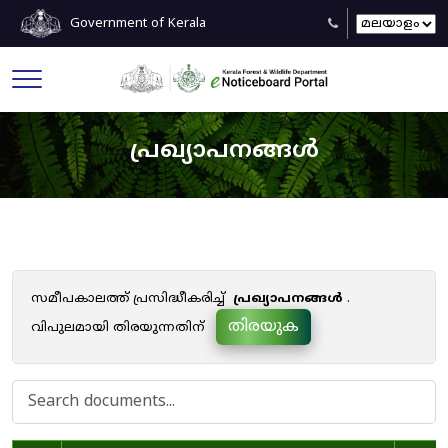
Government of Kerala
പ്രഖ്യാപനങ്ങൾ
സമീപകാലത്ത് പ്രസിദ്ധീകരിച്ച്
പ്രഖ്യാപനങ്ങൾ
.
തിരയുക
വിപുലമായി തിരയുന്നതിന്