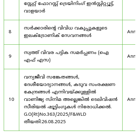
സ്റ്റേറ്റ് ഫോറസ്റ്റ് ട്രെയിനിംഗ് ഇൻസ്റ്റിറ്റ്യൂട്ട്,
വാളയാർ
സർക്കാരിന്റെ വിവിധ വകുപ്പുകളുടെ
8
Anno
ഇലക്ട്രോണിക് സേവനങ്ങൾ
സ്വത്ത് വിവര പട്ടിക സമർപ്പണം (ഐ
9
Anno
എഫ് എസ)
വന്യജീവി സങ്കേതങ്ങൾ,
ദേശീയോദ്യാനങ്ങൾ, കടുവ സംരക്ഷണ
കേന്ദ്രങ്ങൾ എന്നിവയ്ക്കുള്ളിൽ
10
വാണിജ്യ സിനിമ അല്ലെങ്കിൽ ടെലിവിഷൻ
Anno
സീരിയൽ ഷൂട്ടിംഗുകൾ നിരോധിക്കൽ.
G.O(Rt)No.363/2025/F&WLD
തീയതി:26.08.2025