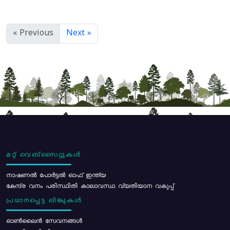
« Previous
Next »
മറ്റ് വെബ്സൈറ്റുകൾ
നാഷണൽ പോർട്ടൽ ഓഫ് ഇന്ത്യ
കേന്ദ്ര വനം പരിസ്ഥിതി കാലാവസ്ഥ വ്യതിയാന വകുപ്പ്
പ്രധാനപ്പെട്ട ലിങ്കുകൾ
ഓൺലൈൻ സേവനങ്ങൾ