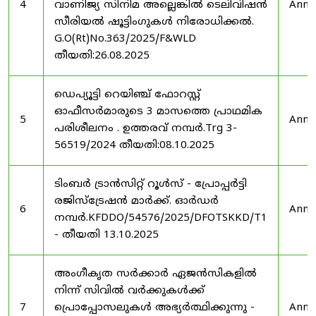
4
വാണിജ്യ സിനിമ അല്ലെങ്കിൽ ടെലിവിഷൻ
Anno
സീരിയൽ ഷൂട്ടിംഗുകൾ നിരോധിക്കൽ.
G.O(Rt)No.363/2025/F&WLD
തീയതി:26.08.2025
ഡെപ്യൂട്ടി റെയിഞ്ച് ഫോറസ്റ്റ്
ഓഫീസർമാരുടെ 3 മാസത്തെ പ്രാഥമിക
5
Anno
പരിശീലനം . ഉത്തരവ് നമ്പർ.Trg 3-
56519/2024 തീയതി:08.10.2025
ടിംബർ ട്രാൻസിറ്റ് റൂൾസ് - പ്രോപ്പർട്ടി
രജിസ്ട്രേഷൻ മാർക്ക്. ഓർഡർ
6
Anno
നമ്പർ.KFDDO/54576/2025/DFOTSKKD/T1
- തീയതി 13.10.2025
അംഗീകൃത സർക്കാർ ഏജൻസികളിൽ
നിന്ന് സിവിൽ വർക്കുകൾക്ക്
7
പ്രൊപ്പോസലുകൾ അഭ്യർത്ഥിക്കുന്നു -
Anno