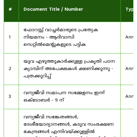
#
Document Title / Number
Type
ഫോറസ്റ്റ് വാച്ചർമാരുടെ പ്രത്യേക
1
നിയമനം - ആദിവാസി
Anno
സെറ്റിൽമെന്റുകളുടെ പട്ടിക
യുവ എഴുത്തുകാർക്കുള്ള പ്രകൃതി പഠന
2
ക്യാമ്പിന് അപേക്ഷകൾ ക്ഷണിക്കുന്നു -
Anno
പത്രക്കുറിപ്പ്
വന്യജീവി സമാപന സമ്മേളനം ഇന്ന്
3
Anno
ഒക്ടോബർ - 9 ന്
വന്യജീവി സങ്കേതങ്ങൾ,
ദേശീയോദ്യാനങ്ങൾ, കടുവ സംരക്ഷണ
കേന്ദ്രങ്ങൾ എന്നിവയ്ക്കുള്ളിൽ