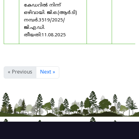
കേഡറിൽ നിന്ന്
ഒഴിവായി. ജി.ഒ.(ആർ.ടി)
നമ്പർ.3519/2025/
ജി.എ.ഡി.
തീയതി:11.08.2025
« Previous
Next »