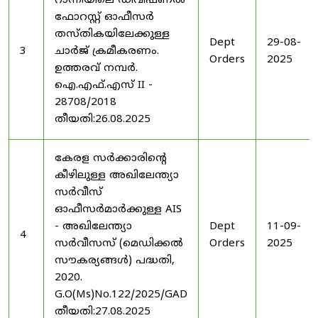
റാന്നിയിലെ ഡിവിഷണൽ
ഫോറസ്റ്റ് ഓഫീസർ
തസ്തികയിലേക്കുള്ള
Dept
29-08-
3
ചാർജ് ക്രമീകരണം.
Orders
2025
ഉത്തരവ് നമ്പർ.
ഐ.എഫ്.എസ് II -
28708/2018
തീയതി:26.08.2025
കേരള സർക്കാരിന്റെ
കീഴിലുള്ള അഖിലേന്ത്യാ
സർവീസ്
ഓഫീസർമാർക്കുള്ള AIS
- അഖിലേന്ത്യാ
Dept
11-09-
4
സർവീസസ് (മെഡിക്കൽ
Orders
2025
സൗകര്യങ്ങൾ) പദ്ധതി,
2020.
G.O(Ms)No.122/2025/GAD
തീയതി:27.08.2025