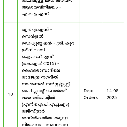
തമ്മിലുള്ള മിഡ് കരിയർ
ആശയവിനിമയം -
എ.ഐ.എസ്.
എ.ഐ.എസ് -
സെൻട്രൽ
ഡെപ്യൂട്ടേഷൻ - ശ്രീ. കുറ
ശ്രീനിവാസ്
ഐ.എഫ്.എസ്
(കെ.എൽ-2015) -
ഹൈദരാബാദിലെ
രാജേന്ദ്ര നഗറിൽ
നാഷണൽ ഇൻസ്റ്റിറ്റ്യൂട്ട്
ഓഫ് പ്ലാന്റ് ഹെൽത്ത്
Dept
14-08-
10
മാനേജ്‌മെന്റിൽ
Orders
2025
(എൻ.ഐ.പി.എച്ച്.എം)
രജിസ്ട്രാർ
തസ്തികയിലേക്കുള്ള
നിയമനം - സംസ്ഥാന