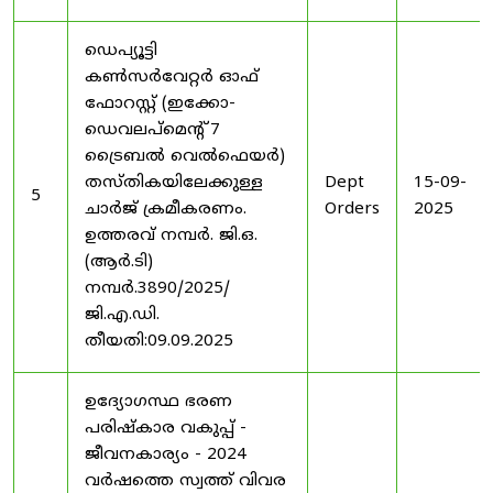
ഡെപ്യൂട്ടി
കൺസർവേറ്റർ ഓഫ്
ഫോറസ്റ്റ് (ഇക്കോ-
ഡെവലപ്മെന്റ് 7
ട്രൈബൽ വെൽഫെയർ)
തസ്തികയിലേക്കുള്ള
Dept
15-09-
5
ചാർജ് ക്രമീകരണം.
Orders
2025
ഉത്തരവ് നമ്പർ. ജി.ഒ.
(ആർ.ടി)
നമ്പർ.3890/2025/
ജി.എ.ഡി.
തീയതി:09.09.2025
ഉദ്യോഗസ്ഥ ഭരണ
പരിഷ്കാര വകുപ്പ് -
ജീവനകാര്യം - 2024
വർഷത്തെ സ്വത്ത് വിവര