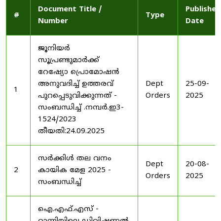
Document Title /
Published
#
Type
Number
Date
ജൂനിയർ
സൂപ്രണ്ടുമാർക്ക്
റേഷ്യോ പ്രൊമോഷൻ
അനുവദിച്ച് ഉത്തരവ്
Dept
25-09-
1
പുറപ്പെടുവിക്കുന്നത് -
Orders
2025
സംബന്ധിച്ച് .നമ്പർ.ഇ3-
1524/2023
തീയതി:24.09.2025
സർക്കിൾ തല വനം
Dept
20-08-
2
കായിക മേള 2025 -
Orders
2025
സംബന്ധിച്ച്
ഐ.എഫ്.എസ് -