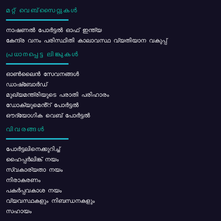
മറ്റ് വെബ്സൈറ്റുകൾ
നാഷണൽ പോർട്ടൽ ഓഫ് ഇന്ത്യ
കേന്ദ്ര വനം പരിസ്ഥിതി കാലാവസ്ഥ വ്യതിയാന വകുപ്പ്
പ്രധാനപ്പെട്ട ലിങ്കുകൾ
ഓൺലൈൻ സേവനങ്ങൾ
ഡാഷ്ബോർഡ്
മുഖ്യമന്ത്രിയുടെ പരാതി പരിഹാരം
ഡോക്യുമെൻ്റ് പോർട്ടൽ
ഔദ്യോഗിക വെബ് പോർട്ടൽ
വിവരങ്ങൾ
പോര്‍ട്ടലിനെക്കുറിച്ച്
ഹൈപ്പർലിങ്ക് നയം
സ്വകാര്യതാ നയം
നിരാകരണം
പകർപ്പവകാശ നയം
വ്യവസ്ഥകളും നിബന്ധനകളും
സഹായം