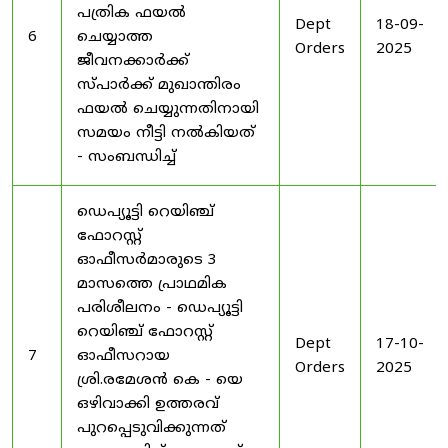
പത്രിക ഫയൽ
Dept
18-09-
6
ചെയ്യാത്ത
Orders
2025
ജീവനക്കാർക്ക്
സ്പാർക്ക് മുഖാന്തിരം
ഫയൽ ചെയ്യുന്നതിനായി
സമയം നീട്ടി നൽകിയത്
- സംബന്ധിച്ച്
ഡെപ്യൂട്ടി റെയിഞ്ച്
ഫോറസ്റ്റ്
ഓഫീസർമാരുടെ 3
മാസത്തെ പ്രാഥമിക
പരിശീലനം - ഡെപ്യൂട്ടി
റെയിഞ്ച് ഫോറസ്റ്റ്
Dept
17-10-
7
ഓഫീസറായ
Orders
2025
ശ്രി.രമേശൻ കെ - യെ
ഒഴിവാക്കി ഉത്തരവ്
പുറപ്പെടുവിക്കുന്നത്