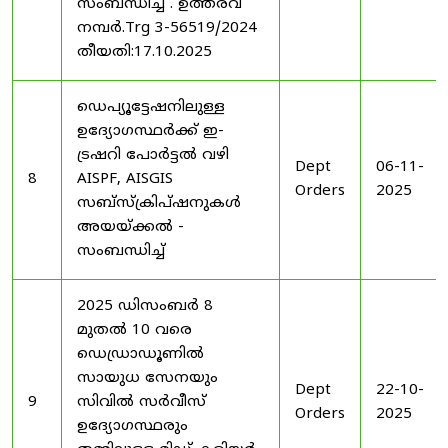
സംബന്ധിച്ച് . ഉത്തരവ്
നമ്പർ.Trg 3-56519/2024
തീയതി:17.10.2025
ഡെപ്യൂട്ടേഷനിലുള്ള
ഉദ്യോഗസ്ഥർക്ക് ഇ-
ട്രഷറി പോർട്ടൽ വഴി
Dept
06-11-
8
AISPF, AISGIS
Orders
2025
സബ്‌സ്‌ക്രിപ്‌ഷനുകൾ
അയയ്ക്കൽ -
സംബന്ധിച്ച്
2025 ഡിസംബർ 8
മുതൽ 10 വരെ
ഡെഡ്രാഡൂണിൽ
സായുധ സേനയും
Dept
22-10-
9
സിവിൽ സർവീസ്
Orders
2025
ഉദ്യോഗസ്ഥരും