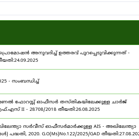
പ്രൊമോഷൻ അനുവദിച്ച് ഉത്തരവ് പുറപ്പെടുവിക്കുന്നത് -
തീയതി:24.09.2025
 - സംബന്ധിച്ച്
ഷണൽ ഫോറസ്റ്റ് ഓഫീസർ തസ്തികയിലേക്കുള്ള ചാർജ്
്.എസ് II - 28708/2018 തീയതി:26.08.2025
ിലേന്ത്യാ സർവീസ് ഓഫീസർമാർക്കുള്ള AIS - അഖിലേന്ത്യാ
പദ്ധതി, 2020. G.O(Ms)No.122/2025/GAD തീയതി:27.08.20