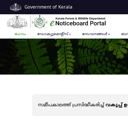
Government of Kerala
ഹോം
ഡോക്യുമെൻ്റ്സ്
സേവനങ്ങൾ
ബന
സമീപകാലത്ത് പ്രസിദ്ധീകരിച്ച്
വകുപ്പ്