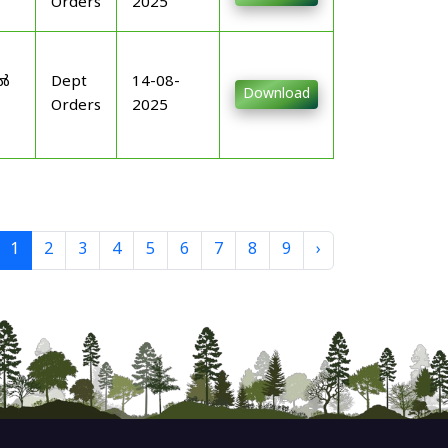
Orders
2025
-
ിൽ
Dept
14-08-
Download
Orders
2025
1
2
3
4
5
6
7
8
9
›