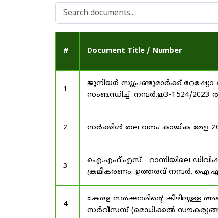
#
Document Title / Number
ജൂനിയർ സൂപ്രണ്ടുമാർക്ക് റേഷ്യോ 
1
സംബന്ധിച്ച് .നമ്പർ.ഇ3-1524/2023 
2
സർക്കിൾ തല വനം കായിക മേള 2025
ഐ.എഫ്.എസ് - റാന്നിയിലെ ഡിവി
3
ക്രമീകരണം. ഉത്തരവ് നമ്പർ. ഐ.എഫ
കേരള സർക്കാരിന്റെ കീഴിലുള്ള അഖ
4
സർവീസസ് (മെഡിക്കൽ സൗകര്യങ്ങൾ) 