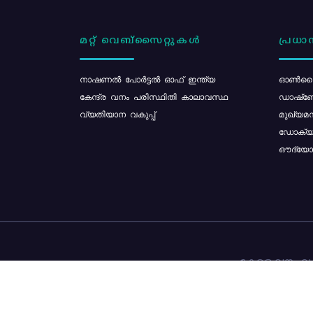
മറ്റ് വെബ്സൈറ്റുകൾ
പ്രധാന
നാഷണൽ പോർട്ടൽ ഓഫ് ഇന്ത്യ
ഓൺലൈ
കേന്ദ്ര വനം പരിസ്ഥിതി കാലാവസ്ഥ
ഡാഷ്ബ
വ്യതിയാന വകുപ്പ്
മുഖ്യമന
ഡോക്യു
ഔദ്യോഗ
കേരള വനം വകു
ഉള്ളടക്ക