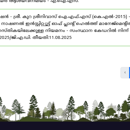
് കരിയർ ആശയവിനിമയം - എ.ഐ.എസ്.
ൻ - ശ്രീ. കുറ ശ്രീനിവാസ് ഐ.എഫ്.എസ് (കെ.എൽ-2015) 
ൽ ഇൻസ്റ്റിറ്റ്യൂട്ട് ഓഫ് പ്ലാന്റ് ഹെൽത്ത് മാനേജ്‌മെന്റ
 തസ്തികയിലേക്കുള്ള നിയമനം - സംസ്ഥാന കേഡറിൽ നിന്ന്
/2025/ജി.എ.ഡി. തീയതി:11.08.2025
‹