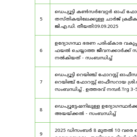
ഡെപ്യൂട്ടി കൺസർവേറ്റർ ഓഫ് ഫോ
5
തസ്തികയിലേക്കുള്ള ചാർജ് ക്രമീകര
ജി.എ.ഡി. തീയതി:09.09.2025
ഉദ്യോഗസ്ഥ ഭരണ പരിഷ്കാര വകുപ്പ്
6
ഫയൽ ചെയ്യാത്ത ജീവനക്കാർക്ക് സ്
നൽകിയത് - സംബന്ധിച്ച്
ഡെപ്യൂട്ടി റെയിഞ്ച് ഫോറസ്റ്റ് ഓഫ
7
റെയിഞ്ച് ഫോറസ്റ്റ് ഓഫീസറായ ശ്രി.
സംബന്ധിച്ച് . ഉത്തരവ് നമ്പർ.Trg 3
ഡെപ്യൂട്ടേഷനിലുള്ള ഉദ്യോഗസ്ഥർക്ക
8
അയയ്ക്കൽ - സംബന്ധിച്ച്
2025 ഡിസംബർ 8 മുതൽ 10 വരെ
9