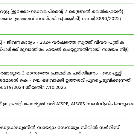
റസ്റ്റ് (ഇക്കോ-ഡെവലപ്മെന്റ് 7 ട്രൈബൽ വെൽഫെയർ)
ണം. ഉത്തരവ് നമ്പർ. ജി.ഒ.(ആർ.ടി) നമ്പർ.3890/2025/
 - ജീവനകാര്യം - 2024 വർഷത്തെ സ്വത്ത് വിവര പത്രിക
പാർക്ക് മുഖാന്തിരം ഫയൽ ചെയ്യുന്നതിനായി സമയം നീട്ടി
ീസർമാരുടെ 3 മാസത്തെ പ്രാഥമിക പരിശീലനം - ഡെപ്യൂട്ടി
രമേശൻ കെ - യെ ഒഴിവാക്കി ഉത്തരവ് പുറപ്പെടുവിക്കുന്നത്
-56519/2024 തീയതി:17.10.2025
് ഇ-ട്രഷറി പോർട്ടൽ വഴി AISPF, AISGIS സബ്‌സ്‌ക്രിപ്‌ഷനുക
 ഡെഡ്രാഡൂണിൽ സായുധ സേനയും സിവിൽ സർവീസ്