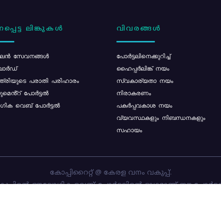
പ്പെട്ട ലിങ്കുകൾ
വിവരങ്ങൾ
ൻ സേവനങ്ങൾ
പോര്‍ട്ടലിനെക്കുറിച്ച്
ോർഡ്
ഹൈപ്പർലിങ്ക് നയം
്ത്രിയുടെ പരാതി പരിഹാരം
സ്വകാര്യതാ നയം
മെൻ്റ് പോർട്ടൽ
നിരാകരണം
ിക വെബ് പോർട്ടൽ
പകർപ്പവകാശ നയം
വ്യവസ്ഥകളും നിബന്ധനകളും
സഹായം
കോപ്പിറൈറ്റ് @ കേരള വനം വകുപ്പ്.
പ്പിന്റെ ഔദ്യോഗിക വെബ്-പോർട്ടലിന്റെ ഭാഗമാണ് ഈ പോർട്ട
ത്തിന്റെ ഉടമസ്ഥാവകാശം കേരള വനം വകുപ്പിനാണ്. പോർട്ടൽ 
ചെയ്തിട്ടുള്ളത്
സി-ഡിറ്റ്
ആണ്.