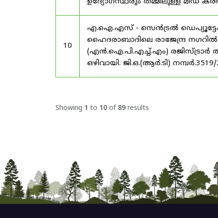
ഉദ്യോഗസ്ഥരും തമ്മിലുള്ള മിഡ
എ.ഐ.എസ് - സെൻട്രൽ ഡെപ്യൂട്ടേഷ
ഹൈദരാബാദിലെ രാജേന്ദ്ര നഗറിൽ നാഷണ
10
(എൻ.ഐ.പി.എച്ച്.എം) രജിസ്ട്രാർ
ഒഴിവായി. ജി.ഒ.(ആർ.ടി) നമ്പർ.3519
Showing
1
to
10
of
89
results