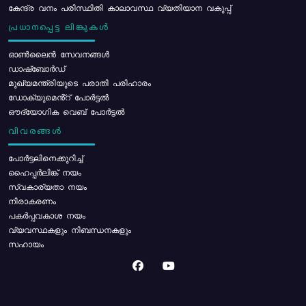
കേന്ദ്ര വനം പരിസ്ഥിതി കാലാവസ്ഥ വ്യതിയാന വകുപ്പ്
പ്രധാനപ്പെട്ട ലിങ്കുകൾ
ഓൺലൈൻ സേവനങ്ങൾ
ഡാഷ്ബോർഡ്
മുഖ്യമന്ത്രിയുടെ പരാതി പരിഹാരം
ഡോക്യുമെൻ്റ് പോർട്ടൽ
ഔദ്യോഗിക വെബ് പോർട്ടൽ
വിവരങ്ങൾ
പോര്‍ട്ടലിനെക്കുറിച്ച്
ഹൈപ്പർലിങ്ക് നയം
സ്വകാര്യതാ നയം
നിരാകരണം
പകർപ്പവകാശ നയം
വ്യവസ്ഥകളും നിബന്ധനകളും
സഹായം