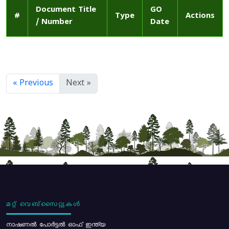
Document Title
GO
#
Type
Actions
/ Number
Date
« Previous
Next »
മറ്റ് വെബ്സൈറ്റുകൾ
നാഷണൽ പോർട്ടൽ ഓഫ് ഇന്ത്യ