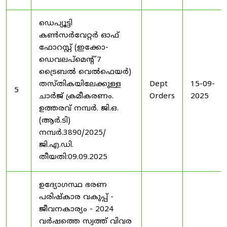
ഡെപ്യൂട്ടി
കൺസർവേറ്റർ ഓഫ്
ഫോറസ്റ്റ് (ഇക്കോ-
ഡെവലപ്മെന്റ് 7
ട്രൈബൽ വെൽഫെയർ)
തസ്തികയിലേക്കുള്ള
Dept
15-09-
5
ചാർജ് ക്രമീകരണം.
Orders
2025
ഉത്തരവ് നമ്പർ. ജി.ഒ.
(ആർ.ടി)
നമ്പർ.3890/2025/
ജി.എ.ഡി.
തീയതി:09.09.2025
ഉദ്യോഗസ്ഥ ഭരണ
പരിഷ്കാര വകുപ്പ് -
ജീവനകാര്യം - 2024
വർഷത്തെ സ്വത്ത് വിവര