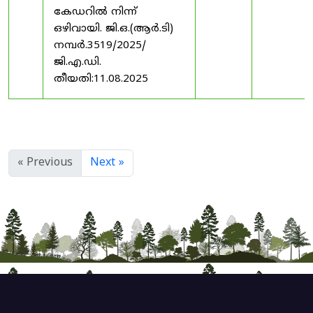
കേഡറിൽ നിന്ന്
ഒഴിവായി. ജി.ഒ.(ആർ.ടി)
നമ്പർ.3519/2025/
ജി.എ.ഡി.
തീയതി:11.08.2025
« Previous
Next »