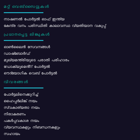
മറ്റ് വെബ്സൈറ്റുകൾ
നാഷണൽ പോർട്ടൽ ഓഫ് ഇന്ത്യ
കേന്ദ്ര വനം പരിസ്ഥിതി കാലാവസ്ഥ വ്യതിയാന വകുപ്പ്
പ്രധാനപ്പെട്ട ലിങ്കുകൾ
ഓൺലൈൻ സേവനങ്ങൾ
ഡാഷ്ബോർഡ്
മുഖ്യമന്ത്രിയുടെ പരാതി പരിഹാരം
ഡോക്യുമെൻ്റ് പോർട്ടൽ
ഔദ്യോഗിക വെബ് പോർട്ടൽ
വിവരങ്ങൾ
പോര്‍ട്ടലിനെക്കുറിച്ച്
ഹൈപ്പർലിങ്ക് നയം
സ്വകാര്യതാ നയം
നിരാകരണം
പകർപ്പവകാശ നയം
വ്യവസ്ഥകളും നിബന്ധനകളും
സഹായം