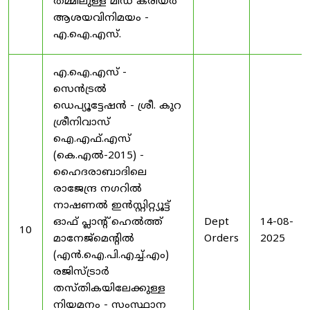
തമ്മിലുള്ള മിഡ് കരിയർ
ആശയവിനിമയം -
എ.ഐ.എസ്.
എ.ഐ.എസ് -
സെൻട്രൽ
ഡെപ്യൂട്ടേഷൻ - ശ്രീ. കുറ
ശ്രീനിവാസ്
ഐ.എഫ്.എസ്
(കെ.എൽ-2015) -
ഹൈദരാബാദിലെ
രാജേന്ദ്ര നഗറിൽ
നാഷണൽ ഇൻസ്റ്റിറ്റ്യൂട്ട്
ഓഫ് പ്ലാന്റ് ഹെൽത്ത്
Dept
14-08-
10
മാനേജ്‌മെന്റിൽ
Orders
2025
(എൻ.ഐ.പി.എച്ച്.എം)
രജിസ്ട്രാർ
തസ്തികയിലേക്കുള്ള
നിയമനം - സംസ്ഥാന