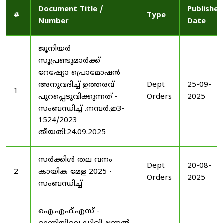
Document Title /
Published
#
Type
Number
Date
ജൂനിയർ
സൂപ്രണ്ടുമാർക്ക്
റേഷ്യോ പ്രൊമോഷൻ
അനുവദിച്ച് ഉത്തരവ്
Dept
25-09-
1
പുറപ്പെടുവിക്കുന്നത് -
Orders
2025
സംബന്ധിച്ച് .നമ്പർ.ഇ3-
1524/2023
തീയതി:24.09.2025
സർക്കിൾ തല വനം
Dept
20-08-
2
കായിക മേള 2025 -
Orders
2025
സംബന്ധിച്ച്
ഐ.എഫ്.എസ് -