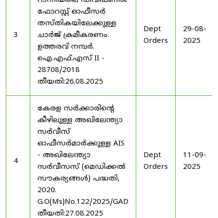
റാന്നിയിലെ ഡിവിഷണൽ
ഫോറസ്റ്റ് ഓഫീസർ
തസ്തികയിലേക്കുള്ള
Dept
29-08-
3
ചാർജ് ക്രമീകരണം.
Orders
2025
ഉത്തരവ് നമ്പർ.
ഐ.എഫ്.എസ് II -
28708/2018
തീയതി:26.08.2025
കേരള സർക്കാരിന്റെ
കീഴിലുള്ള അഖിലേന്ത്യാ
സർവീസ്
ഓഫീസർമാർക്കുള്ള AIS
- അഖിലേന്ത്യാ
Dept
11-09-
4
സർവീസസ് (മെഡിക്കൽ
Orders
2025
സൗകര്യങ്ങൾ) പദ്ധതി,
2020.
G.O(Ms)No.122/2025/GAD
തീയതി:27.08.2025