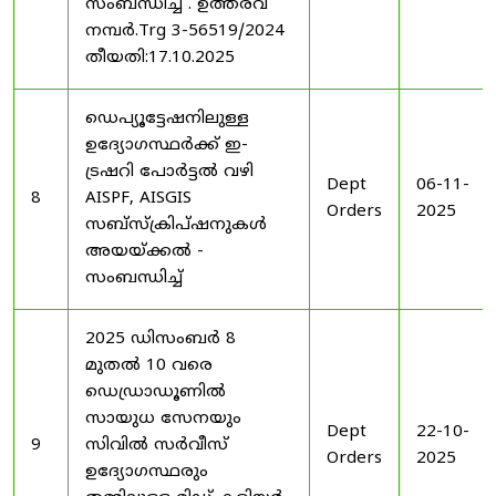
സംബന്ധിച്ച് . ഉത്തരവ്
നമ്പർ.Trg 3-56519/2024
തീയതി:17.10.2025
ഡെപ്യൂട്ടേഷനിലുള്ള
ഉദ്യോഗസ്ഥർക്ക് ഇ-
ട്രഷറി പോർട്ടൽ വഴി
Dept
06-11-
8
AISPF, AISGIS
Orders
2025
സബ്‌സ്‌ക്രിപ്‌ഷനുകൾ
അയയ്ക്കൽ -
സംബന്ധിച്ച്
2025 ഡിസംബർ 8
മുതൽ 10 വരെ
ഡെഡ്രാഡൂണിൽ
സായുധ സേനയും
Dept
22-10-
9
സിവിൽ സർവീസ്
Orders
2025
ഉദ്യോഗസ്ഥരും