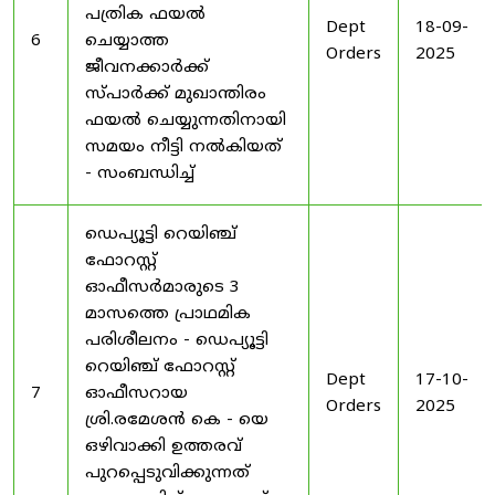
പത്രിക ഫയൽ
Dept
18-09-
6
ചെയ്യാത്ത
Orders
2025
ജീവനക്കാർക്ക്
സ്പാർക്ക് മുഖാന്തിരം
ഫയൽ ചെയ്യുന്നതിനായി
സമയം നീട്ടി നൽകിയത്
- സംബന്ധിച്ച്
ഡെപ്യൂട്ടി റെയിഞ്ച്
ഫോറസ്റ്റ്
ഓഫീസർമാരുടെ 3
മാസത്തെ പ്രാഥമിക
പരിശീലനം - ഡെപ്യൂട്ടി
റെയിഞ്ച് ഫോറസ്റ്റ്
Dept
17-10-
7
ഓഫീസറായ
Orders
2025
ശ്രി.രമേശൻ കെ - യെ
ഒഴിവാക്കി ഉത്തരവ്
പുറപ്പെടുവിക്കുന്നത്