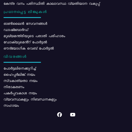
കേന്ദ്ര വനം പരിസ്ഥിതി കാലാവസ്ഥ വ്യതിയാന വകുപ്പ്
പ്രധാനപ്പെട്ട ലിങ്കുകൾ
ഓൺലൈൻ സേവനങ്ങൾ
ഡാഷ്ബോർഡ്
മുഖ്യമന്ത്രിയുടെ പരാതി പരിഹാരം
ഡോക്യുമെൻ്റ് പോർട്ടൽ
ഔദ്യോഗിക വെബ് പോർട്ടൽ
വിവരങ്ങൾ
പോര്‍ട്ടലിനെക്കുറിച്ച്
ഹൈപ്പർലിങ്ക് നയം
സ്വകാര്യതാ നയം
നിരാകരണം
പകർപ്പവകാശ നയം
വ്യവസ്ഥകളും നിബന്ധനകളും
സഹായം