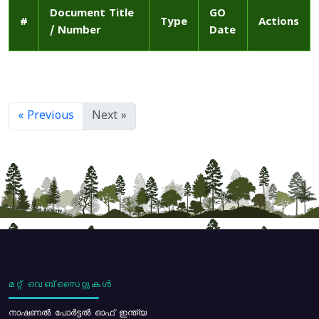
Document Title
GO
#
Type
Actions
/ Number
Date
« Previous
Next »
മറ്റ് വെബ്സൈറ്റുകൾ
നാഷണൽ പോർട്ടൽ ഓഫ് ഇന്ത്യ