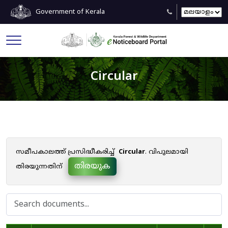
Government of Kerala
Circular
സമീപകാലത്ത് പ്രസിദ്ധീകരിച്ച്
Circular
. വിപുലമായി
തിരയുക
തിരയുന്നതിന്