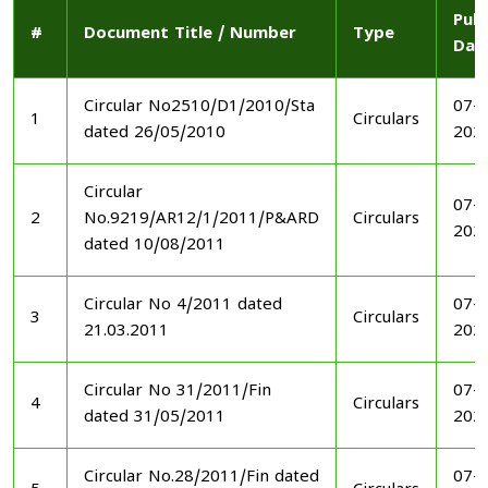
Publ
#
Document Title / Number
Type
Dat
Circular No2510/D1/2010/Sta
07-1
1
Circulars
dated 26/05/2010
202
Circular
07-1
2
No.9219/AR12/1/2011/P&ARD
Circulars
202
dated 10/08/2011
Circular No 4/2011 dated
07-1
3
Circulars
21.03.2011
202
Circular No 31/2011/Fin
07-1
4
Circulars
dated 31/05/2011
202
Circular No.28/2011/Fin dated
07-1