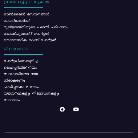
പ്രധാനപ്പെട്ട ലിങ്കുകൾ
ഓൺലൈൻ സേവനങ്ങൾ
ഡാഷ്ബോർഡ്
മുഖ്യമന്ത്രിയുടെ പരാതി പരിഹാരം
ഡോക്യുമെൻ്റ് പോർട്ടൽ
ഔദ്യോഗിക വെബ് പോർട്ടൽ
വിവരങ്ങൾ
പോര്‍ട്ടലിനെക്കുറിച്ച്
ഹൈപ്പർലിങ്ക് നയം
സ്വകാര്യതാ നയം
നിരാകരണം
പകർപ്പവകാശ നയം
വ്യവസ്ഥകളും നിബന്ധനകളും
സഹായം