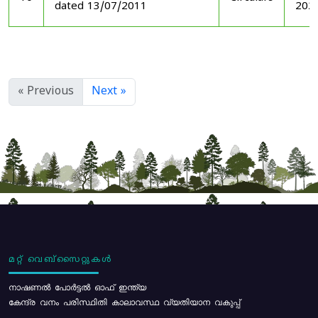
dated 13/07/2011
202
« Previous
Next »
മറ്റ് വെബ്സൈറ്റുകൾ
നാഷണൽ പോർട്ടൽ ഓഫ് ഇന്ത്യ
കേന്ദ്ര വനം പരിസ്ഥിതി കാലാവസ്ഥ വ്യതിയാന വകുപ്പ്