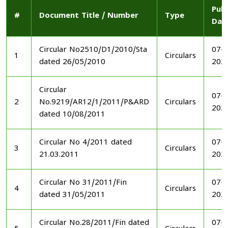
Publ
#
Document Title / Number
Type
Dat
Circular No2510/D1/2010/Sta
07-1
1
Circulars
dated 26/05/2010
202
Circular
07-1
2
No.9219/AR12/1/2011/P&ARD
Circulars
202
dated 10/08/2011
Circular No 4/2011 dated
07-1
3
Circulars
21.03.2011
202
Circular No 31/2011/Fin
07-1
4
Circulars
dated 31/05/2011
202
Circular No.28/2011/Fin dated
07-1