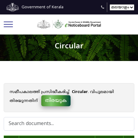
Government of Kerala
Circular
സമീപകാലത്ത് പ്രസിദ്ധീകരിച്ച്
Circular
. വിപുലമായി
തിരയുക
തിരയുന്നതിന്