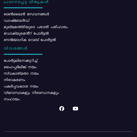
പ്രധാനപ്പെട്ട ലിങ്കുകൾ
ഓൺലൈൻ സേവനങ്ങൾ
ഡാഷ്ബോർഡ്
മുഖ്യമന്ത്രിയുടെ പരാതി പരിഹാരം
ഡോക്യുമെൻ്റ് പോർട്ടൽ
ഔദ്യോഗിക വെബ് പോർട്ടൽ
വിവരങ്ങൾ
പോര്‍ട്ടലിനെക്കുറിച്ച്
ഹൈപ്പർലിങ്ക് നയം
സ്വകാര്യതാ നയം
നിരാകരണം
പകർപ്പവകാശ നയം
വ്യവസ്ഥകളും നിബന്ധനകളും
സഹായം