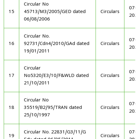
Circular No
07-1
15
45713/M3/2005/GED dated
Circulars
202
06/08/2006
Circular No.
07-1
16
92731/Cdn4/2010/GAd dated
Circulars
202
19/01/2011
Circular
07-1
17
No5320/E3/10/F&WLD dated
Circulars
202
21/10/2011
Circular No
07-1
18
35519/B2/95/TRAN dated
Circulars
202
25/10/1997
Circular No. 22831/G3/11/G
07-1
19
Circulars