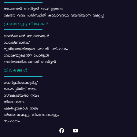
നാഷണൽ പോർട്ടൽ ഓഫ് ഇന്ത്യ
കേന്ദ്ര വനം പരിസ്ഥിതി കാലാവസ്ഥ വ്യതിയാന വകുപ്പ്
പ്രധാനപ്പെട്ട ലിങ്കുകൾ
ഓൺലൈൻ സേവനങ്ങൾ
ഡാഷ്ബോർഡ്
മുഖ്യമന്ത്രിയുടെ പരാതി പരിഹാരം
ഡോക്യുമെൻ്റ് പോർട്ടൽ
ഔദ്യോഗിക വെബ് പോർട്ടൽ
വിവരങ്ങൾ
പോര്‍ട്ടലിനെക്കുറിച്ച്
ഹൈപ്പർലിങ്ക് നയം
സ്വകാര്യതാ നയം
നിരാകരണം
പകർപ്പവകാശ നയം
വ്യവസ്ഥകളും നിബന്ധനകളും
സഹായം