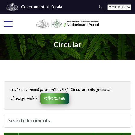
Government of Kerala
Circular
സമീപകാലത്ത് പ്രസിദ്ധീകരിച്ച്
Circular
. വിപുലമായി
തിരയുക
തിരയുന്നതിന്