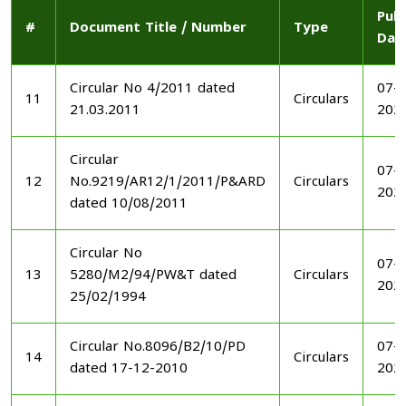
Publ
#
Document Title / Number
Type
Dat
Circular No 4/2011 dated
07-1
11
Circulars
21.03.2011
202
Circular
07-1
12
No.9219/AR12/1/2011/P&ARD
Circulars
202
dated 10/08/2011
Circular No
07-1
13
5280/M2/94/PW&T dated
Circulars
202
25/02/1994
Circular No.8096/B2/10/PD
07-1
14
Circulars
dated 17-12-2010
202