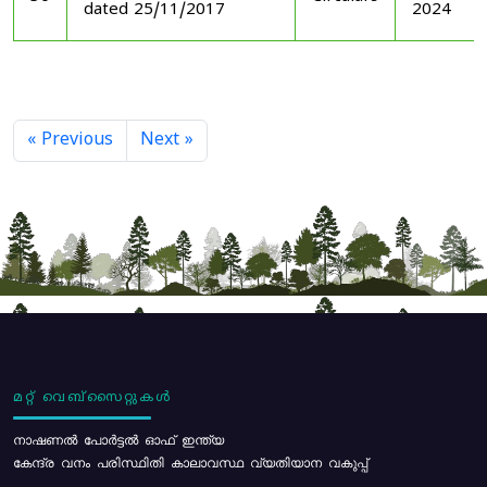
dated 25/11/2017
2024
« Previous
Next »
മറ്റ് വെബ്സൈറ്റുകൾ
നാഷണൽ പോർട്ടൽ ഓഫ് ഇന്ത്യ
കേന്ദ്ര വനം പരിസ്ഥിതി കാലാവസ്ഥ വ്യതിയാന വകുപ്പ്