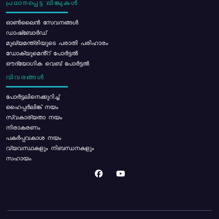
പ്രധാനപ്പെട്ട ലിങ്കുകൾ
ഓൺലൈൻ സേവനങ്ങൾ
ഡാഷ്ബോർഡ്
മുഖ്യമന്ത്രിയുടെ പരാതി പരിഹാരം
ഡോക്യുമെൻ്റ് പോർട്ടൽ
ഔദ്യോഗിക വെബ് പോർട്ടൽ
വിവരങ്ങൾ
പോര്‍ട്ടലിനെക്കുറിച്ച്
ഹൈപ്പർലിങ്ക് നയം
സ്വകാര്യതാ നയം
നിരാകരണം
പകർപ്പവകാശ നയം
വ്യവസ്ഥകളും നിബന്ധനകളും
സഹായം