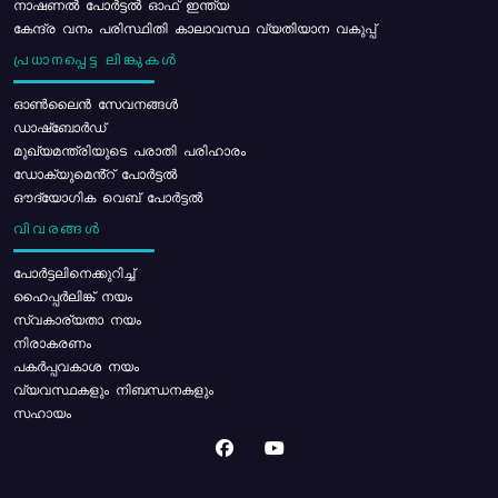
നാഷണൽ പോർട്ടൽ ഓഫ് ഇന്ത്യ
കേന്ദ്ര വനം പരിസ്ഥിതി കാലാവസ്ഥ വ്യതിയാന വകുപ്പ്
പ്രധാനപ്പെട്ട ലിങ്കുകൾ
ഓൺലൈൻ സേവനങ്ങൾ
ഡാഷ്ബോർഡ്
മുഖ്യമന്ത്രിയുടെ പരാതി പരിഹാരം
ഡോക്യുമെൻ്റ് പോർട്ടൽ
ഔദ്യോഗിക വെബ് പോർട്ടൽ
വിവരങ്ങൾ
പോര്‍ട്ടലിനെക്കുറിച്ച്
ഹൈപ്പർലിങ്ക് നയം
സ്വകാര്യതാ നയം
നിരാകരണം
പകർപ്പവകാശ നയം
വ്യവസ്ഥകളും നിബന്ധനകളും
സഹായം