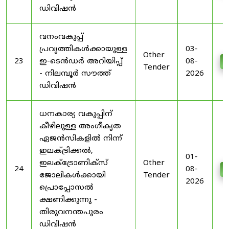
ഡിവിഷൻ
വനംവകുപ്പ്
പ്രവൃത്തികൾക്കായുള്ള
03-
Other
23
ഇ-ടെൻഡർ അറിയിപ്പ്
08-
D
Tender
- നിലമ്പൂർ സൗത്ത്
2026
ഡിവിഷൻ
ധനകാര്യ വകുപ്പിന്
കീഴിലുള്ള അംഗീകൃത
ഏജൻസികളിൽ നിന്ന്
ഇലക്ട്രിക്കൽ,
01-
ഇലക്ട്രോണിക്സ്
Other
24
08-
D
ജോലികൾക്കായി
Tender
2026
പ്രൊപ്പോസൽ
ക്ഷണിക്കുന്നു -
തിരുവനന്തപുരം
ഡിവിഷൻ