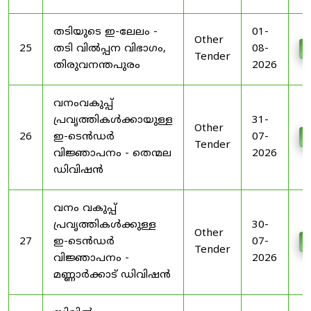
തടിയുടെ ഇ-ലേലം -
01-
Other
25
തടി വിൽപ്പന വിഭാഗം,
08-
D
Tender
തിരുവനന്തപുരം
2026
വനംവകുപ്പ്
പ്രവൃത്തികൾക്കായുള്ള
31-
Other
26
ഇ-ടെൻഡർ
07-
D
Tender
വിജ്ഞാപനം - തെന്മല
2026
ഡിവിഷൻ
വനം വകുപ്പ്
പ്രവൃത്തികൾക്കുള്ള
30-
Other
27
ഇ-ടെൻഡർ
07-
D
Tender
വിജ്ഞാപനം -
2026
മണ്ണാർക്കാട് ഡിവിഷൻ