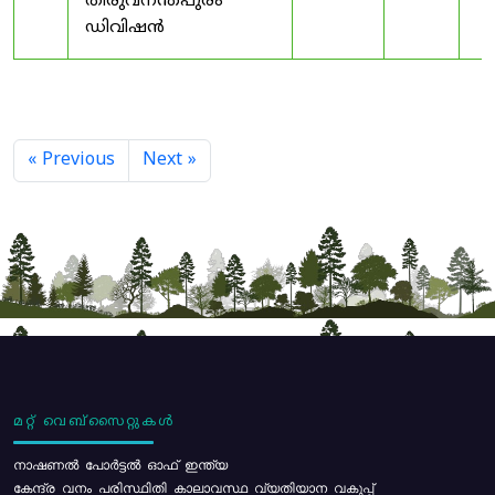
തിരുവനന്തപുരം
ഡിവിഷൻ
« Previous
Next »
മറ്റ് വെബ്സൈറ്റുകൾ
നാഷണൽ പോർട്ടൽ ഓഫ് ഇന്ത്യ
കേന്ദ്ര വനം പരിസ്ഥിതി കാലാവസ്ഥ വ്യതിയാന വകുപ്പ്