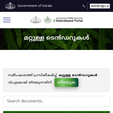
Government of Kerala
മറ്റുള്ള ടെൻഡറുകൾ
സമീപകാലത്ത് പ്രസിദ്ധീകരിച്ച്
മറ്റുള്ള ടെൻഡറുകൾ
.
തിരയുക
വിപുലമായി തിരയുന്നതിന്