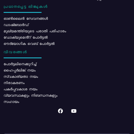
പ്രധാനപ്പെട്ട ലിങ്കുകൾ
ഓൺലൈൻ സേവനങ്ങൾ
ഡാഷ്ബോർഡ്
മുഖ്യമന്ത്രിയുടെ പരാതി പരിഹാരം
ഡോക്യുമെൻ്റ് പോർട്ടൽ
ഔദ്യോഗിക വെബ് പോർട്ടൽ
വിവരങ്ങൾ
പോര്‍ട്ടലിനെക്കുറിച്ച്
ഹൈപ്പർലിങ്ക് നയം
സ്വകാര്യതാ നയം
നിരാകരണം
പകർപ്പവകാശ നയം
വ്യവസ്ഥകളും നിബന്ധനകളും
സഹായം