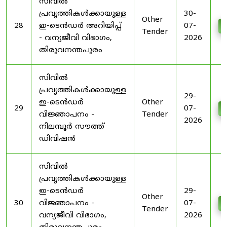
സിവിൽ
പ്രവൃത്തികൾക്കായുള്ള
30-
Other
28
ഇ-ടെൻഡർ അറിയിപ്പ്
07-
D
Tender
- വന്യജീവി വിഭാഗം,
2026
തിരുവനന്തപുരം
സിവിൽ
പ്രവൃത്തികൾക്കായുള്ള
29-
ഇ-ടെൻഡർ
Other
29
07-
D
വിജ്ഞാപനം -
Tender
2026
നിലമ്പൂർ സൗത്ത്
ഡിവിഷൻ
സിവിൽ
പ്രവൃത്തികൾക്കായുള്ള
ഇ-ടെൻഡർ
29-
Other
30
വിജ്ഞാപനം -
07-
D
Tender
വന്യജീവി വിഭാഗം,
2026