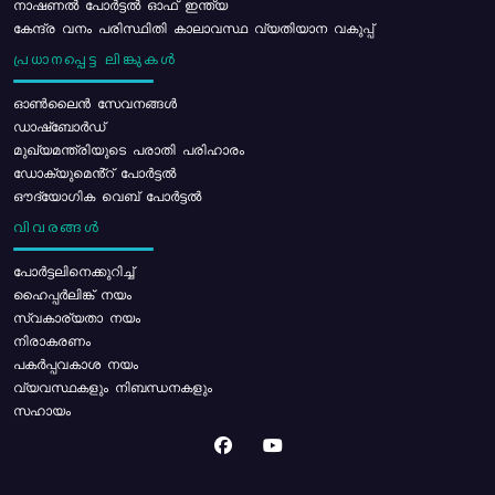
നാഷണൽ പോർട്ടൽ ഓഫ് ഇന്ത്യ
കേന്ദ്ര വനം പരിസ്ഥിതി കാലാവസ്ഥ വ്യതിയാന വകുപ്പ്
പ്രധാനപ്പെട്ട ലിങ്കുകൾ
ഓൺലൈൻ സേവനങ്ങൾ
ഡാഷ്ബോർഡ്
മുഖ്യമന്ത്രിയുടെ പരാതി പരിഹാരം
ഡോക്യുമെൻ്റ് പോർട്ടൽ
ഔദ്യോഗിക വെബ് പോർട്ടൽ
വിവരങ്ങൾ
പോര്‍ട്ടലിനെക്കുറിച്ച്
ഹൈപ്പർലിങ്ക് നയം
സ്വകാര്യതാ നയം
നിരാകരണം
പകർപ്പവകാശ നയം
വ്യവസ്ഥകളും നിബന്ധനകളും
സഹായം