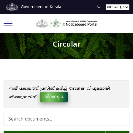
Government of Kerala
Circular
സമീപകാലത്ത് പ്രസിദ്ധീകരിച്ച്
Circular
. വിപുലമായി
തിരയുക
തിരയുന്നതിന്