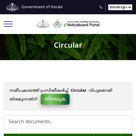
Government of Kerala
Circular
സമീപകാലത്ത് പ്രസിദ്ധീകരിച്ച്
Circular
. വിപുലമായി
തിരയുക
തിരയുന്നതിന്