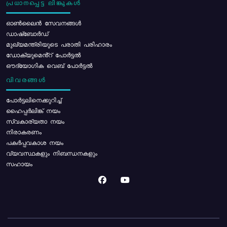
പ്രധാനപ്പെട്ട ലിങ്കുകൾ
ഓൺലൈൻ സേവനങ്ങൾ
ഡാഷ്ബോർഡ്
മുഖ്യമന്ത്രിയുടെ പരാതി പരിഹാരം
ഡോക്യുമെൻ്റ് പോർട്ടൽ
ഔദ്യോഗിക വെബ് പോർട്ടൽ
വിവരങ്ങൾ
പോര്‍ട്ടലിനെക്കുറിച്ച്
ഹൈപ്പർലിങ്ക് നയം
സ്വകാര്യതാ നയം
നിരാകരണം
പകർപ്പവകാശ നയം
വ്യവസ്ഥകളും നിബന്ധനകളും
സഹായം