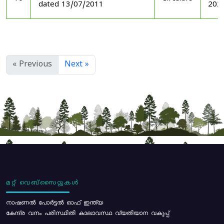
dated 13/07/2011
202
« Previous
Next »
മറ്റ് വെബ്സൈറ്റുകൾ
നാഷണൽ പോർട്ടൽ ഓഫ് ഇന്ത്യ
കേന്ദ്ര വനം പരിസ്ഥിതി കാലാവസ്ഥ വ്യതിയാന വകുപ്പ്