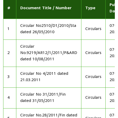
Publ
#
Document Title / Number
Type
Dat
Circular No2510/D1/2010/Sta
07-1
1
Circulars
dated 26/05/2010
202
Circular
07-1
2
No.9219/AR12/1/2011/P&ARD
Circulars
202
dated 10/08/2011
Circular No 4/2011 dated
07-1
3
Circulars
21.03.2011
202
Circular No 31/2011/Fin
07-1
4
Circulars
dated 31/05/2011
202
Circular No.28/2011/Fin dated
07-1