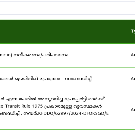
T
.nic.in) നവീകരണം/പരിപാലനം
A
ട്രെയിനിങ് പ്രോഗ്രാം - സംബന്ധിച്ച്
A
 എന്ന പേരിൽ അനുവദിച്ച പ്രോപ്പർട്ടി മാർക്ക്
ce Transit Rule 1975 പ്രകാരമുള്ള വ്യവസ്ഥകൾ
A
സംബന്ധിച്ച് . നമ്പർ.KFDDO/62997/2024-DFOKSGD/E