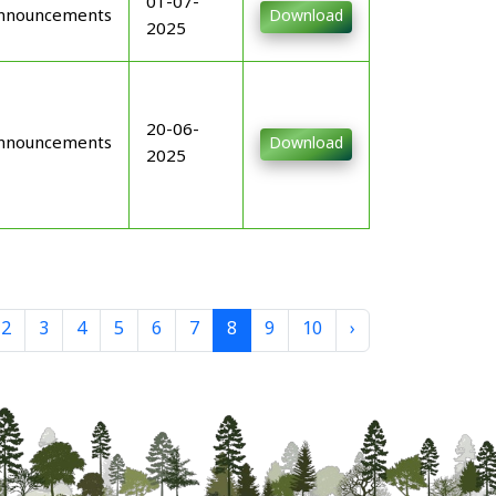
01-07-
nnouncements
Download
2025
20-06-
nnouncements
Download
2025
2
3
4
5
6
7
8
9
10
›