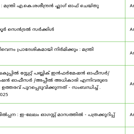
മന്ത്രി എ.കെ.ശശീന്ദ്രൻ ഫ്ലാഗ് ഓഫ് ചെയ്തു
A
ൃശൂർ സെൻട്രൽ സർക്കിൾ
A
െനം പ്രാദേശികമായി നിർമിക്കും : മന്ത്രി
A
ുപ്പിൽ സ്റ്റേറ്റ് പബ്ലിക് ഇൻഫർമേഷൻ ഓഫീസർ/
 ഇൻഫർമേഷൻ ഓഫീസർ /അപ്പീൽ അധികാരി എന്നിവരുടെ
A
ത്തരവ് പുറപ്പെടുവിക്കുന്നത് - സംബന്ധിച്ച് .
2025
ന : ഇ-ലേലം ഓഗസ്റ്റ് മാസത്തിൽ - പത്രക്കുറിപ്പ്
A