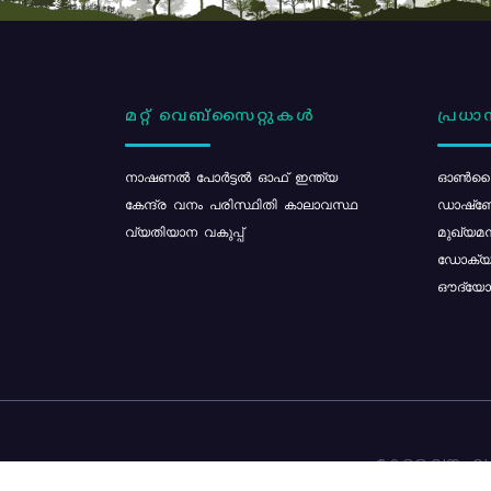
മറ്റ് വെബ്സൈറ്റുകൾ
പ്രധാന
നാഷണൽ പോർട്ടൽ ഓഫ് ഇന്ത്യ
ഓൺലൈ
കേന്ദ്ര വനം പരിസ്ഥിതി കാലാവസ്ഥ
ഡാഷ്ബ
വ്യതിയാന വകുപ്പ്
മുഖ്യമന
ഡോക്യു
ഔദ്യോഗ
കേരള വനം വകു