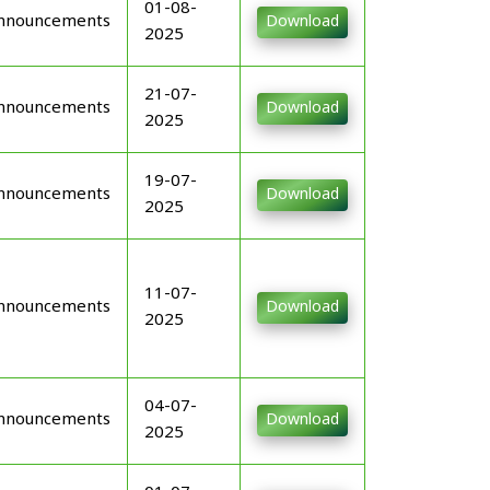
01-08-
nnouncements
Download
2025
21-07-
nnouncements
Download
2025
19-07-
nnouncements
Download
2025
11-07-
nnouncements
Download
2025
04-07-
nnouncements
Download
2025