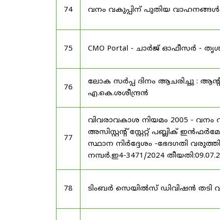
74
വനം വകുപ്പിന് പുതിയ വാഹനങ്ങൾ : 
75
CMO Portal - ചാർജ് ഓഫീസർ - ത
ലോക സർപ്പ ദിനം ആചരിച്ചു : ആന്റിവ
76
എ.കെ.ശശീന്ദ്രൻ
വിവരാവകാശ നിയമം 2005 - വനം വക
അസിസ്റ്റന്റ് സ്റ്റേറ്റ് പബ്ലിക്
77
സ്ഥാന നിർദ്ദേശം -ഭേദഗതി വരുത്തി ഉ
നമ്പർ.ഇ4-3471/2024 തീയതി:09.07.
78
ടിംബർ സെയിൽസ് ഡിവിഷൻ തടി വിൽപ്പ