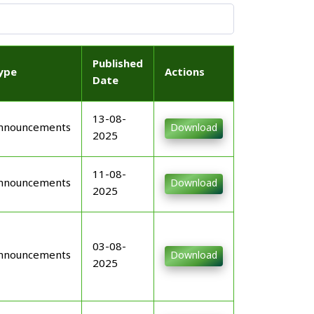
Published
ype
Actions
Date
13-08-
nnouncements
Download
2025
11-08-
nnouncements
Download
2025
03-08-
nnouncements
Download
2025