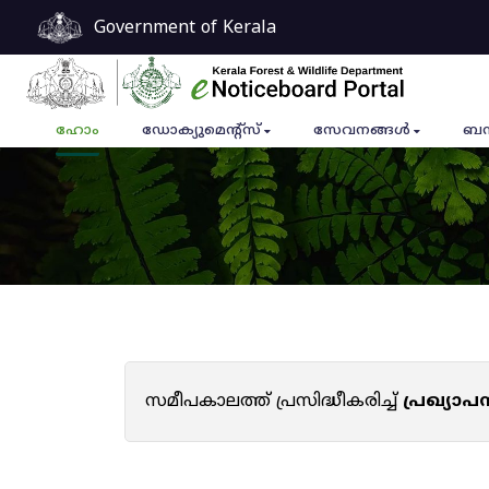
Government of Kerala
ഹോം
ഡോക്യുമെൻ്റ്സ്
സേവനങ്ങൾ
ബന
സമീപകാലത്ത് പ്രസിദ്ധീകരിച്ച്
പ്രഖ്യാ