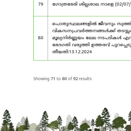
79
ഗോത്രഭേരി ശില്പശാല നാളെ (02/07/25
പൊതുസ്ഥലങ്ങളിൽ ജീവനും സ്വത്ത
വികസനപ്രവർത്തനങ്ങൾക്ക് തടസ്സം സ
80
മൂല്യനിർണ്ണയം ലേല നടപടികൾ എന്
ഭേദഗതി വരുത്തി ഉത്തരവ് പുറപ്പെടു
തീയതി:13.12.2024
Showing
71
to
80
of
92
results