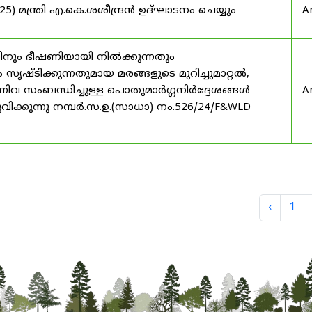
) മന്ത്രി എ.കെ.ശശീന്ദ്രൻ ഉദ്‌ഘാടനം ചെയ്യും
A
ിനും ഭീഷണിയായി നിൽക്കുന്നതും
ൃഷ്ടിക്കുന്നതുമായ മരങ്ങളുടെ മുറിച്ചുമാറ്റൽ,
നിവ സംബന്ധിച്ചുള്ള പൊതുമാർഗ്ഗനിർദ്ദേശങ്ങൾ
A
വിക്കുന്നു നമ്പർ.സ.ഉ.(സാധാ) നം.526/24/F&WLD
‹
1