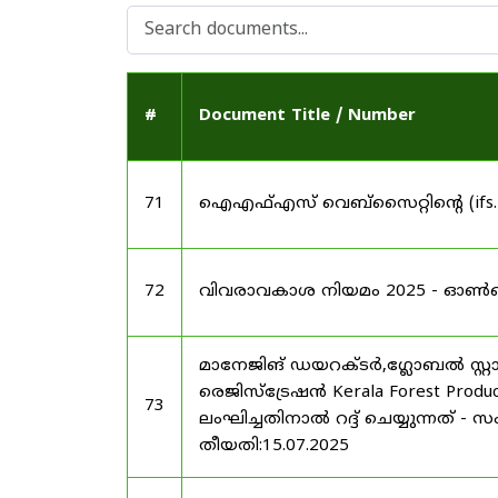
#
Document Title / Number
71
ഐഎഫ്എസ് വെബ്‌സൈറ്റിന്റെ (ifs
72
വിവരാവകാശ നിയമം 2025 - ഓൺലൈൻ 
മാനേജിങ് ഡയറക്ടർ,ഗ്ലോബൽ സ്റ്റാർ
രെജിസ്ട്രേഷൻ Kerala Forest Produ
73
ലംഘിച്ചതിനാൽ റദ്ദ് ചെയ്യുന്നത് - 
തീയതി:15.07.2025