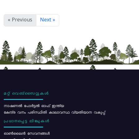
« Previous
Next »
മറ്റ് വെബ്സൈറ്റുകൾ
നാഷണൽ പോർട്ടൽ ഓഫ് ഇന്ത്യ
കേന്ദ്ര വനം പരിസ്ഥിതി കാലാവസ്ഥ വ്യതിയാന വകുപ്പ്
പ്രധാനപ്പെട്ട ലിങ്കുകൾ
ഓൺലൈൻ സേവനങ്ങൾ