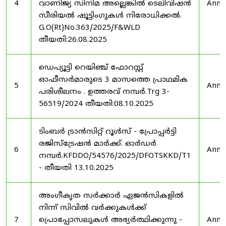
4
വാണിജ്യ സിനിമ അല്ലെങ്കിൽ ടെലിവിഷൻ
Anno
സീരിയൽ ഷൂട്ടിംഗുകൾ നിരോധിക്കൽ.
G.O(Rt)No.363/2025/F&WLD
തീയതി:26.08.2025
ഡെപ്യൂട്ടി റെയിഞ്ച് ഫോറസ്റ്റ്
ഓഫീസർമാരുടെ 3 മാസത്തെ പ്രാഥമിക
5
Anno
പരിശീലനം . ഉത്തരവ് നമ്പർ.Trg 3-
56519/2024 തീയതി:08.10.2025
ടിംബർ ട്രാൻസിറ്റ് റൂൾസ് - പ്രോപ്പർട്ടി
രജിസ്ട്രേഷൻ മാർക്ക്. ഓർഡർ
6
Anno
നമ്പർ.KFDDO/54576/2025/DFOTSKKD/T1
- തീയതി 13.10.2025
അംഗീകൃത സർക്കാർ ഏജൻസികളിൽ
നിന്ന് സിവിൽ വർക്കുകൾക്ക്
7
പ്രൊപ്പോസലുകൾ അഭ്യർത്ഥിക്കുന്നു -
Anno