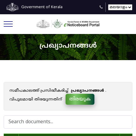
Government of Kerala
പ്രഖ്യാപനങ്ങൾ
സമീപകാലത്ത് പ്രസിദ്ധീകരിച്ച്
പ്രഖ്യാപനങ്ങൾ
.
തിരയുക
വിപുലമായി തിരയുന്നതിന്