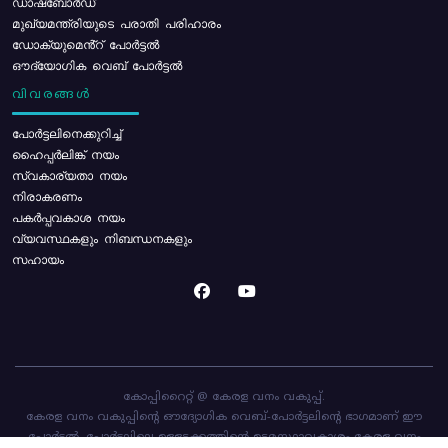
ഡാഷ്ബോർഡ്
മുഖ്യമന്ത്രിയുടെ പരാതി പരിഹാരം
ഡോക്യുമെൻ്റ് പോർട്ടൽ
ഔദ്യോഗിക വെബ് പോർട്ടൽ
വിവരങ്ങൾ
പോര്‍ട്ടലിനെക്കുറിച്ച്
ഹൈപ്പർലിങ്ക് നയം
സ്വകാര്യതാ നയം
നിരാകരണം
പകർപ്പവകാശ നയം
വ്യവസ്ഥകളും നിബന്ധനകളും
സഹായം
കോപ്പിറൈറ്റ് @ കേരള വനം വകുപ്പ്.
കേരള വനം വകുപ്പിന്റെ ഔദ്യോഗിക വെബ്-പോർട്ടലിന്റെ ഭാഗമാണ് ഈ
പോർട്ടൽ. പോർട്ടലിലെ ഉള്ളടക്കത്തിന്റെ ഉടമസ്ഥാവകാശം കേരള വനം