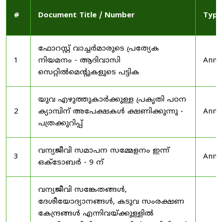
#
Document Title / Number
Type
ഫോറസ്റ്റ് വാച്ചർമാരുടെ പ്രത്യേക
1
നിയമനം - ആദിവാസി
Anno
സെറ്റിൽമെന്റുകളുടെ പട്ടിക
യുവ എഴുത്തുകാർക്കുള്ള പ്രകൃതി പഠന
2
ക്യാമ്പിന് അപേക്ഷകൾ ക്ഷണിക്കുന്നു -
Anno
പത്രക്കുറിപ്പ്
വന്യജീവി സമാപന സമ്മേളനം ഇന്ന്
3
Anno
ഒക്ടോബർ - 9 ന്
വന്യജീവി സങ്കേതങ്ങൾ,
ദേശീയോദ്യാനങ്ങൾ, കടുവ സംരക്ഷണ
കേന്ദ്രങ്ങൾ എന്നിവയ്ക്കുള്ളിൽ