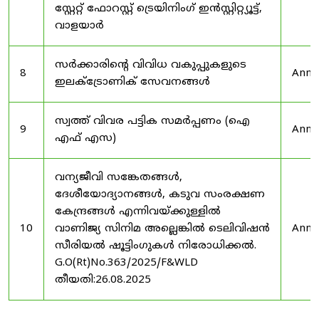
സ്റ്റേറ്റ് ഫോറസ്റ്റ് ട്രെയിനിംഗ് ഇൻസ്റ്റിറ്റ്യൂട്ട്,
വാളയാർ
സർക്കാരിന്റെ വിവിധ വകുപ്പുകളുടെ
8
Anno
ഇലക്ട്രോണിക് സേവനങ്ങൾ
സ്വത്ത് വിവര പട്ടിക സമർപ്പണം (ഐ
9
Anno
എഫ് എസ)
വന്യജീവി സങ്കേതങ്ങൾ,
ദേശീയോദ്യാനങ്ങൾ, കടുവ സംരക്ഷണ
കേന്ദ്രങ്ങൾ എന്നിവയ്ക്കുള്ളിൽ
10
വാണിജ്യ സിനിമ അല്ലെങ്കിൽ ടെലിവിഷൻ
Anno
സീരിയൽ ഷൂട്ടിംഗുകൾ നിരോധിക്കൽ.
G.O(Rt)No.363/2025/F&WLD
തീയതി:26.08.2025