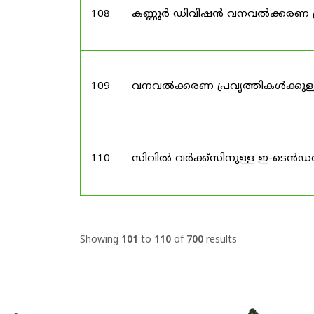
108
കണ്ണൂർ ഡിവിഷൻ വനവൽക്കരണ പ
109
വനവൽക്കരണ പ്രവൃത്തികൾക്കു
110
സിവിൽ വർക്ക്സിനുള്ള ഇ-ടെൻഡ
Showing
101
to
110
of
700
results