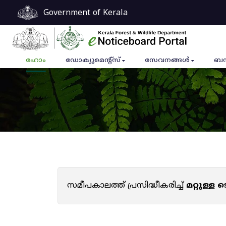
Government of Kerala
ഹോം
ഡോക്യുമെൻ്റ്സ്
സേവനങ്ങൾ
ബന
സമീപകാലത്ത് പ്രസിദ്ധീകരിച്ച്
മറ്റുള്