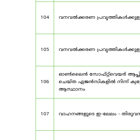
104
വനവൽക്കരണ പ്രവൃത്തികൾക്കുള
105
വനവൽക്കരണ പ്രവൃത്തികൾക്കുള
ഓൺലൈൻ സോഫ്റ്റ്‌വെയർ ആപ്ലിക
106
ചെയ്ത ഏജൻസികളിൽ നിന്ന് ക്വട്ട
ആസ്ഥാനം
107
വാഹനങ്ങളുടെ ഇ-ലേലം - തിരുവ