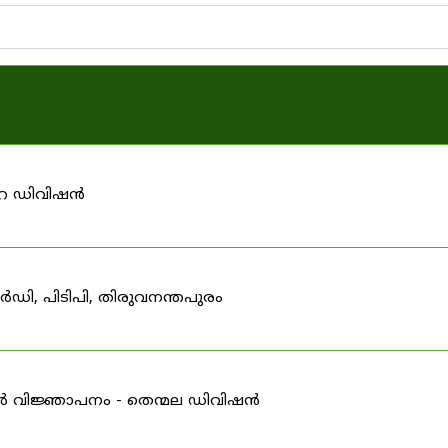
ാറ ഡിവിഷൻ
ഡി, പിടിപി, തിരുവനന്തപുരം
ർ വിജ്ഞാപനം - തെന്മല ഡിവിഷൻ