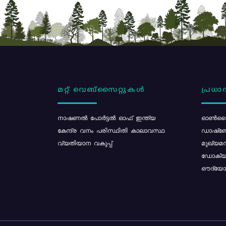
മറ്റ് വെബ്സൈറ്റുകൾ
പ്രധാന
നാഷണൽ പോർട്ടൽ ഓഫ് ഇന്ത്യ
ഓൺലൈ
കേന്ദ്ര വനം പരിസ്ഥിതി കാലാവസ്ഥ
ഡാഷ്ബ
വ്യതിയാന വകുപ്പ്
മുഖ്യമന
ഡോക്യു
ഔദ്യോഗ