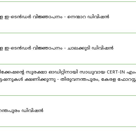
്ള ഇ-ടെൻഡർ വിജ്ഞാപനം - നെന്മാറ ഡിവിഷൻ
്ള ഇ-ടെൻഡർ വിജ്ഞാപനം - ചാലക്കുടി ഡിവിഷൻ
്കേഷന്റെ സുരക്ഷാ ഓഡിറ്റിനായി സാധുവായ CERT-IN 
േഷനുകൾ ക്ഷണിക്കുന്നു - തിരുവനന്തപുരം, കേരള ഫോറസ്റ്റ
നന്തപുരം ഡിവിഷൻ