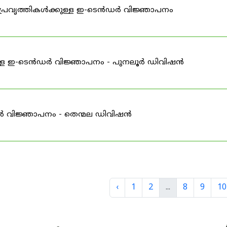
്രവൃത്തികൾക്കുള്ള ഇ-ടെൻഡർ വിജ്ഞാപനം
ള്ള ഇ-ടെൻഡർ വിജ്ഞാപനം - പുനലൂർ ഡിവിഷൻ
ർ വിജ്ഞാപനം - തെന്മല ഡിവിഷൻ
‹
1
2
...
8
9
10