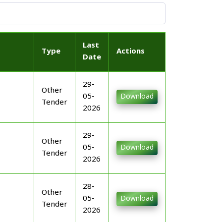
Last
Type
Actions
Date
29-
Other
05-
Download
Tender
2026
29-
Other
05-
Download
Tender
2026
28-
Other
05-
Download
Tender
2026