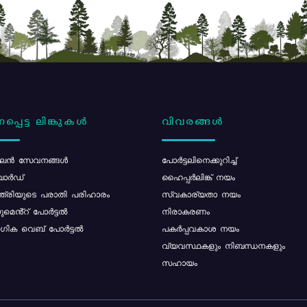
പ്പെട്ട ലിങ്കുകൾ
വിവരങ്ങൾ
ൻ സേവനങ്ങൾ
പോര്‍ട്ടലിനെക്കുറിച്ച്
ോർഡ്
ഹൈപ്പർലിങ്ക് നയം
്ത്രിയുടെ പരാതി പരിഹാരം
സ്വകാര്യതാ നയം
മെൻ്റ് പോർട്ടൽ
നിരാകരണം
ിക വെബ് പോർട്ടൽ
പകർപ്പവകാശ നയം
വ്യവസ്ഥകളും നിബന്ധനകളും
സഹായം