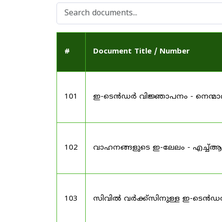
#
Document Title / Number
101
ഇ-ടെൻഡർ വിജ്ഞാപനം - നെന്മ
102
വാഹനങ്ങളുടെ ഇ-ലേലം - എച്ച്ആർ
103
സിവിൽ വർക്ക്സിനുള്ള ഇ-ടെൻഡ