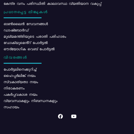
കേന്ദ്ര വനം പരിസ്ഥിതി കാലാവസ്ഥ വ്യതിയാന വകുപ്പ്
പ്രധാനപ്പെട്ട ലിങ്കുകൾ
ഓൺലൈൻ സേവനങ്ങൾ
ഡാഷ്ബോർഡ്
മുഖ്യമന്ത്രിയുടെ പരാതി പരിഹാരം
ഡോക്യുമെൻ്റ് പോർട്ടൽ
ഔദ്യോഗിക വെബ് പോർട്ടൽ
വിവരങ്ങൾ
പോര്‍ട്ടലിനെക്കുറിച്ച്
ഹൈപ്പർലിങ്ക് നയം
സ്വകാര്യതാ നയം
നിരാകരണം
പകർപ്പവകാശ നയം
വ്യവസ്ഥകളും നിബന്ധനകളും
സഹായം