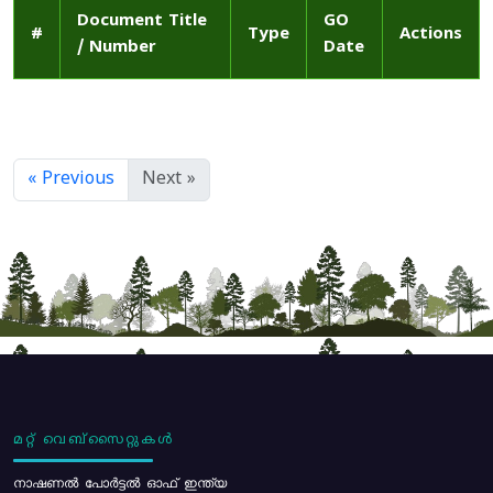
Document Title
GO
#
Type
Actions
/ Number
Date
« Previous
Next »
മറ്റ് വെബ്സൈറ്റുകൾ
നാഷണൽ പോർട്ടൽ ഓഫ് ഇന്ത്യ