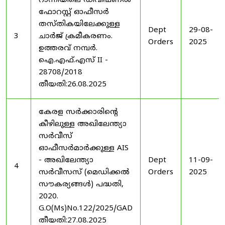
റാന്നിയിലെ ഡിവിഷണൽ
ഫോറസ്റ്റ് ഓഫീസർ
തസ്തികയിലേക്കുള്ള
Dept
29-08-
3
ചാർജ് ക്രമീകരണം.
Orders
2025
ഉത്തരവ് നമ്പർ.
ഐ.എഫ്.എസ് II -
28708/2018
തീയതി:26.08.2025
കേരള സർക്കാരിന്റെ
കീഴിലുള്ള അഖിലേന്ത്യാ
സർവീസ്
ഓഫീസർമാർക്കുള്ള AIS
- അഖിലേന്ത്യാ
Dept
11-09-
4
സർവീസസ് (മെഡിക്കൽ
Orders
2025
സൗകര്യങ്ങൾ) പദ്ധതി,
2020.
G.O(Ms)No.122/2025/GAD
തീയതി:27.08.2025