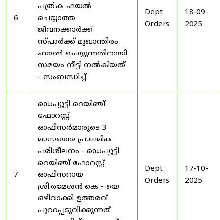
പത്രിക ഫയൽ
Dept
18-09-
6
ചെയ്യാത്ത
Orders
2025
ജീവനക്കാർക്ക്
സ്പാർക്ക് മുഖാന്തിരം
ഫയൽ ചെയ്യുന്നതിനായി
സമയം നീട്ടി നൽകിയത്
- സംബന്ധിച്ച്
ഡെപ്യൂട്ടി റെയിഞ്ച്
ഫോറസ്റ്റ്
ഓഫീസർമാരുടെ 3
മാസത്തെ പ്രാഥമിക
പരിശീലനം - ഡെപ്യൂട്ടി
റെയിഞ്ച് ഫോറസ്റ്റ്
Dept
17-10-
7
ഓഫീസറായ
Orders
2025
ശ്രി.രമേശൻ കെ - യെ
ഒഴിവാക്കി ഉത്തരവ്
പുറപ്പെടുവിക്കുന്നത്