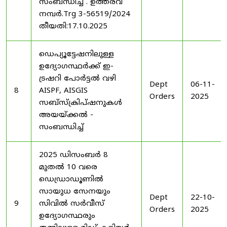
സംബന്ധിച്ച് . ഉത്തരവ്
നമ്പർ.Trg 3-56519/2024
തീയതി:17.10.2025
ഡെപ്യൂട്ടേഷനിലുള്ള
ഉദ്യോഗസ്ഥർക്ക് ഇ-
ട്രഷറി പോർട്ടൽ വഴി
Dept
06-11-
8
AISPF, AISGIS
Orders
2025
സബ്‌സ്‌ക്രിപ്‌ഷനുകൾ
അയയ്ക്കൽ -
സംബന്ധിച്ച്
2025 ഡിസംബർ 8
മുതൽ 10 വരെ
ഡെഡ്രാഡൂണിൽ
സായുധ സേനയും
Dept
22-10-
9
സിവിൽ സർവീസ്
Orders
2025
ഉദ്യോഗസ്ഥരും