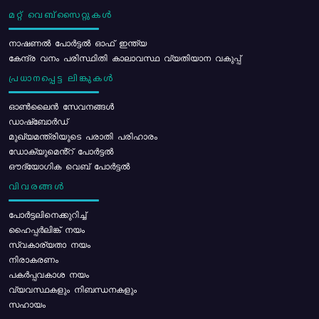
മറ്റ് വെബ്സൈറ്റുകൾ
നാഷണൽ പോർട്ടൽ ഓഫ് ഇന്ത്യ
കേന്ദ്ര വനം പരിസ്ഥിതി കാലാവസ്ഥ വ്യതിയാന വകുപ്പ്
പ്രധാനപ്പെട്ട ലിങ്കുകൾ
ഓൺലൈൻ സേവനങ്ങൾ
ഡാഷ്ബോർഡ്
മുഖ്യമന്ത്രിയുടെ പരാതി പരിഹാരം
ഡോക്യുമെൻ്റ് പോർട്ടൽ
ഔദ്യോഗിക വെബ് പോർട്ടൽ
വിവരങ്ങൾ
പോര്‍ട്ടലിനെക്കുറിച്ച്
ഹൈപ്പർലിങ്ക് നയം
സ്വകാര്യതാ നയം
നിരാകരണം
പകർപ്പവകാശ നയം
വ്യവസ്ഥകളും നിബന്ധനകളും
സഹായം