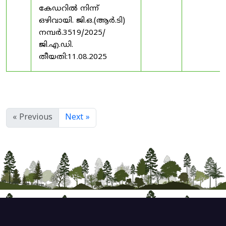
കേഡറിൽ നിന്ന്
ഒഴിവായി. ജി.ഒ.(ആർ.ടി)
നമ്പർ.3519/2025/
ജി.എ.ഡി.
തീയതി:11.08.2025
« Previous
Next »