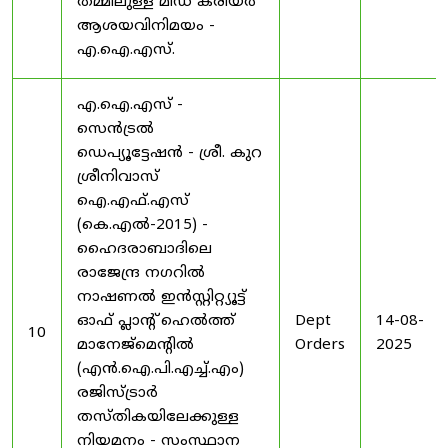
തമ്മിലുള്ള മിഡ് കരിയർ
ആശയവിനിമയം -
എ.ഐ.എസ്.
എ.ഐ.എസ് -
സെൻട്രൽ
ഡെപ്യൂട്ടേഷൻ - ശ്രീ. കുറ
ശ്രീനിവാസ്
ഐ.എഫ്.എസ്
(കെ.എൽ-2015) -
ഹൈദരാബാദിലെ
രാജേന്ദ്ര നഗറിൽ
നാഷണൽ ഇൻസ്റ്റിറ്റ്യൂട്ട്
ഓഫ് പ്ലാന്റ് ഹെൽത്ത്
Dept
14-08-
10
മാനേജ്‌മെന്റിൽ
Orders
2025
(എൻ.ഐ.പി.എച്ച്.എം)
രജിസ്ട്രാർ
തസ്തികയിലേക്കുള്ള
നിയമനം - സംസ്ഥാന