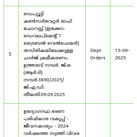
ഡെപ്യൂട്ടി
കൺസർവേറ്റർ ഓഫ്
ഫോറസ്റ്റ് (ഇക്കോ-
ഡെവലപ്മെന്റ് 7
ട്രൈബൽ വെൽഫെയർ)
തസ്തികയിലേക്കുള്ള
Dept
15-09-
5
ചാർജ് ക്രമീകരണം.
Orders
2025
ഉത്തരവ് നമ്പർ. ജി.ഒ.
(ആർ.ടി)
നമ്പർ.3890/2025/
ജി.എ.ഡി.
തീയതി:09.09.2025
ഉദ്യോഗസ്ഥ ഭരണ
പരിഷ്കാര വകുപ്പ് -
ജീവനകാര്യം - 2024
വർഷത്തെ സ്വത്ത് വിവര