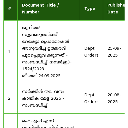
Document Title /
Published
#
Type
Number
Date
ജൂനിയർ
സൂപ്രണ്ടുമാർക്ക്
റേഷ്യോ പ്രൊമോഷൻ
അനുവദിച്ച് ഉത്തരവ്
Dept
25-09-
1
പുറപ്പെടുവിക്കുന്നത് -
Orders
2025
സംബന്ധിച്ച് .നമ്പർ.ഇ3-
1524/2023
തീയതി:24.09.2025
സർക്കിൾ തല വനം
Dept
20-08-
2
കായിക മേള 2025 -
Orders
2025
സംബന്ധിച്ച്
ഐ.എഫ്.എസ് -