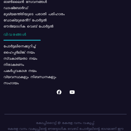
ഓൺലൈൻ സേവനങ്ങൾ
ഡാഷ്ബോർഡ്
മുഖ്യമന്ത്രിയുടെ പരാതി പരിഹാരം
ഡോക്യുമെൻ്റ് പോർട്ടൽ
ഔദ്യോഗിക വെബ് പോർട്ടൽ
വിവരങ്ങൾ
പോര്‍ട്ടലിനെക്കുറിച്ച്
ഹൈപ്പർലിങ്ക് നയം
സ്വകാര്യതാ നയം
നിരാകരണം
പകർപ്പവകാശ നയം
വ്യവസ്ഥകളും നിബന്ധനകളും
സഹായം
കോപ്പിറൈറ്റ് @ കേരള വനം വകുപ്പ്.
കേരള വനം വകുപ്പിന്റെ ഔദ്യോഗിക വെബ്-പോർട്ടലിന്റെ ഭാഗമാണ് ഈ