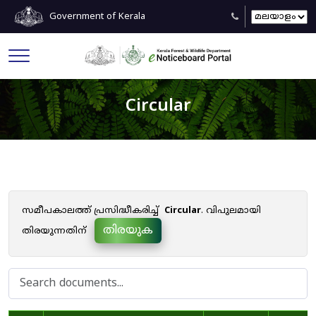
Government of Kerala
Circular
സമീപകാലത്ത് പ്രസിദ്ധീകരിച്ച്
Circular
. വിപുലമായി
തിരയുക
തിരയുന്നതിന്