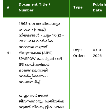
Document Title /
Publishe
#
Type
Number
Date
1968-ലെ അഖിലേന്ത്യാ
സേവന (നടപ്പ്)
നിയമങ്ങൾ - ചട്ടം 16()2 -
2025-ലെ വാർഷിക
സ്ഥാവര സ്വത്ത്
Dept
03-01-
41
റിട്ടേണുകൾ (AIPR)
Orders
2026
SPARROW പോർട്ടൽ വഴി
IFS ഓഫീസർമാർ
ഓൺലൈനായി
സമർപ്പിക്കണം -
സംബന്ധിച്ച്
എല്ലാ സർക്കാർ
ജീവനക്കാരും പ്രതിവർഷ
സ്വത്ത് വിവരപ്പട്ടിക SPARK