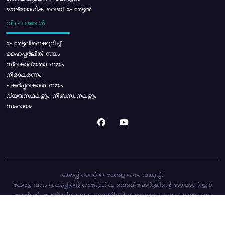
ഔദ്യോഗിക വെബ് പോർട്ടൽ
വിവരങ്ങൾ
പോര്‍ട്ടലിനെക്കുറിച്ച്
ഹൈപ്പർലിങ്ക് നയം
സ്വകാര്യതാ നയം
നിരാകരണം
പകർപ്പവകാശ നയം
വ്യവസ്ഥകളും നിബന്ധനകളും
സഹായം
കോപ്പിറൈറ്റ് @ കേരള വനം വകുപ്പ്.
കേരള വനം വകുപ്പിന്റെ ഔദ്യോഗിക വെബ്-പോർട്ടലിന്റെ ഭാഗമാണ് ഈ
പോർട്ടൽ. പോർട്ടലിലെ ഉള്ളടക്കത്തിന്റെ ഉടമസ്ഥാവകാശം കേരള വനം
വകുപ്പിനാണ്. പോർട്ടൽ രൂപകൽപ്പന ചെയ്തിട്ടുള്ളത്
സി-ഡിറ്റ്
ആണ്.