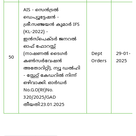
AIS - സെൻട്രൽ
ഡെപ്യൂട്ടേഷൻ -
ശ്രീ.സഞ്ജയൻ കുമാർ IFS
(KL-2022) -
ഇൻസ്പെക്ടർ ജനറൽ
ഓഫ് ഫോറസ്റ്റ്
(നാഷണൽ ടൈഗർ
Dept
29-01-
50
കൺസർവേഷൻ
Orders
2025
അതോറിറ്റി), ന്യൂ ഡൽഹി
- സ്റ്റേറ്റ് കേഡറിൽ നിന്ന്
ഒഴിവാക്കി. ഓർഡർ
No.G.O(Rt)No.
320/2025/GAD
തീയതി:23.01.2025