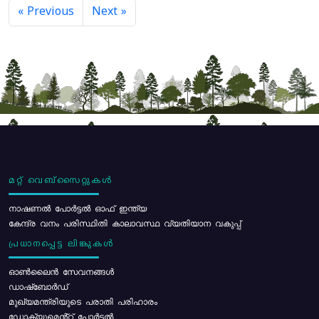
« Previous
Next »
മറ്റ് വെബ്സൈറ്റുകൾ
നാഷണൽ പോർട്ടൽ ഓഫ് ഇന്ത്യ
കേന്ദ്ര വനം പരിസ്ഥിതി കാലാവസ്ഥ വ്യതിയാന വകുപ്പ്
പ്രധാനപ്പെട്ട ലിങ്കുകൾ
ഓൺലൈൻ സേവനങ്ങൾ
ഡാഷ്ബോർഡ്
മുഖ്യമന്ത്രിയുടെ പരാതി പരിഹാരം
ഡോക്യുമെൻ്റ് പോർട്ടൽ