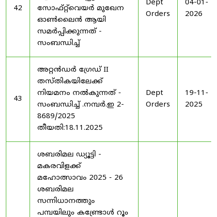
Dept
04-01-
42
സോഫ്റ്റ്‌വെയർ മുഖേന
Orders
2026
ഓൺലൈൻ ആയി
സമർപ്പിക്കുന്നത് -
സംബന്ധിച്ച്
അറ്റൻഡർ ഗ്രേഡ് II
തസ്തികയിലേക്ക്
നിയമനം നൽകുന്നത് -
Dept
19-11-
43
സംബന്ധിച്ച് .നമ്പർ.ഇ 2-
Orders
2025
8689/2025
തീയതി:18.11.2025
ശബരിമല ഡ്യൂട്ടി -
മകരവിളക്ക്
മഹോത്സാവം 2025 - 26
ശബരിമല
സന്നിധാനത്തും
പമ്പയിലും കണ്ട്രോൾ റൂം