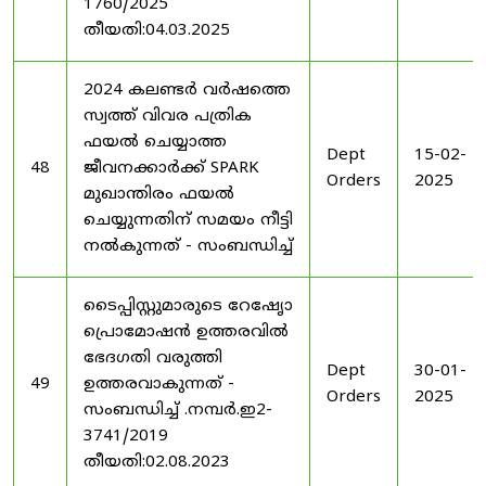
1760/2025
തീയതി:04.03.2025
2024 കലണ്ടർ വർഷത്തെ
സ്വത്ത് വിവര പത്രിക
ഫയൽ ചെയ്യാത്ത
Dept
15-02-
48
ജീവനക്കാർക്ക് SPARK
Orders
2025
മുഖാന്തിരം ഫയൽ
ചെയ്യുന്നതിന് സമയം നീട്ടി
നൽകുന്നത് - സംബന്ധിച്ച്
ടൈപ്പിസ്റ്റുമാരുടെ റേഷേൃാ
പ്രൊമോഷൻ ഉത്തരവിൽ
ഭേദഗതി വരുത്തി
Dept
30-01-
49
ഉത്തരവാകുന്നത് -
Orders
2025
സംബന്ധിച്ച് .നമ്പർ.ഇ2-
3741/2019
തീയതി:02.08.2023