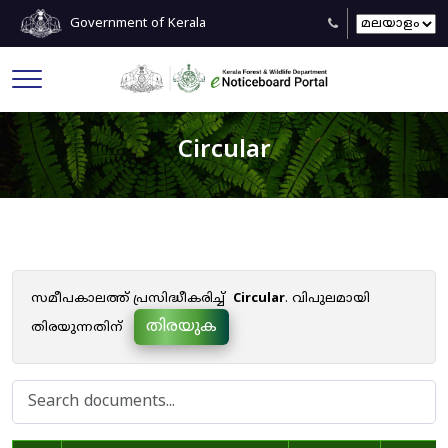
Government of Kerala
Circular
സമീപകാലത്ത് പ്രസിദ്ധീകരിച്ച്
Circular
. വിപുലമായി
തിരയുക
തിരയുന്നതിന്