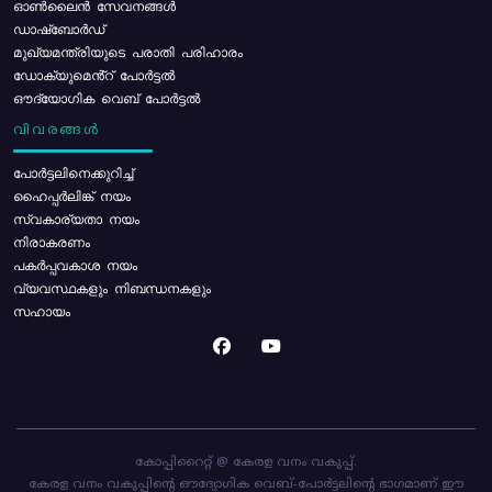
ഓൺലൈൻ സേവനങ്ങൾ
ഡാഷ്ബോർഡ്
മുഖ്യമന്ത്രിയുടെ പരാതി പരിഹാരം
ഡോക്യുമെൻ്റ് പോർട്ടൽ
ഔദ്യോഗിക വെബ് പോർട്ടൽ
വിവരങ്ങൾ
പോര്‍ട്ടലിനെക്കുറിച്ച്
ഹൈപ്പർലിങ്ക് നയം
സ്വകാര്യതാ നയം
നിരാകരണം
പകർപ്പവകാശ നയം
വ്യവസ്ഥകളും നിബന്ധനകളും
സഹായം
കോപ്പിറൈറ്റ് @ കേരള വനം വകുപ്പ്.
കേരള വനം വകുപ്പിന്റെ ഔദ്യോഗിക വെബ്-പോർട്ടലിന്റെ ഭാഗമാണ് ഈ