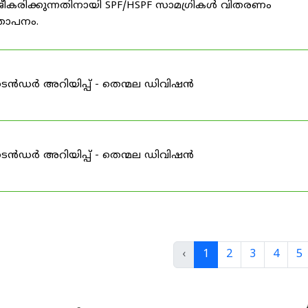
ീകരിക്കുന്നതിനായി SPF/HSPF സാമഗ്രികൾ വിതരണം
്ഞാപനം.
ടെൻഡർ അറിയിപ്പ് - തെന്മല ഡിവിഷൻ
ടെൻഡർ അറിയിപ്പ് - തെന്മല ഡിവിഷൻ
‹
1
2
3
4
5