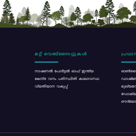
മറ്റ് വെബ്സൈറ്റുകൾ
പ്രധാന
നാഷണൽ പോർട്ടൽ ഓഫ് ഇന്ത്യ
ഓൺലൈ
കേന്ദ്ര വനം പരിസ്ഥിതി കാലാവസ്ഥ
ഡാഷ്ബ
വ്യതിയാന വകുപ്പ്
മുഖ്യമന
ഡോക്യു
ഔദ്യോഗ