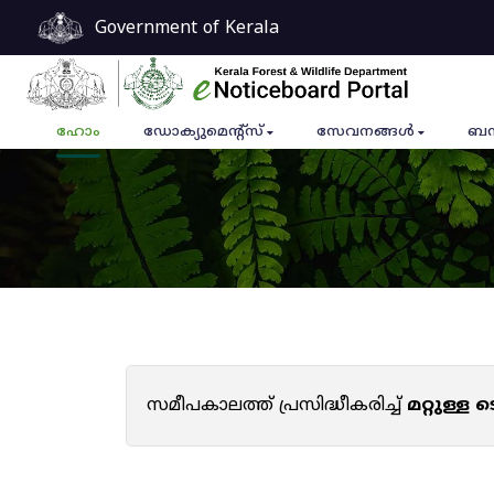
Government of Kerala
ഹോം
ഡോക്യുമെൻ്റ്സ്
സേവനങ്ങൾ
ബന
സമീപകാലത്ത് പ്രസിദ്ധീകരിച്ച്
മറ്റുള്