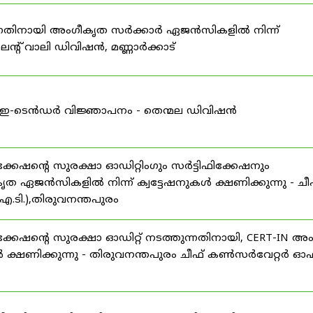
കുന്നതിനായി അംഗീകൃത സർക്കാർ ഏജൻസികളിൽ നിന്ന്
്റ് വാലി ഡിവിഷൻ, മണ്ണാർക്കാട്
ള്ള ഇ-ടെൻഡർ വിജ്ഞാപനം - തെന്മല ഡിവിഷൻ
ഷന്റെ സുരക്ഷാ ഓഡിറ്റിംഗും സർട്ടിഫിക്കേഷനും
ൃത ഏജൻസികളിൽ നിന്ന് ക്വട്ടേഷനുകൾ ക്ഷണിക്കുന്നു - ചീ
.ടി.),തിരുവനന്തപുരം
േഷന്റെ സുരക്ഷാ ഓഡിറ്റ് നടത്തുന്നതിനായി, CERT-IN അ
 ക്ഷണിക്കുന്നു - തിരുവനന്തപുരം ചീഫ് കൺസർവേറ്റർ ഓഫ