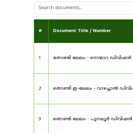
#
Document Title / Number
1
തോണ്ടി ലേലം - നെന്മാറ ഡിവിഷൻ
2
തൊണ്ടി ഇ-ലേലം - വാഴച്ചാൽ ഡിവ
3
തൊണ്ടി ലേലം - പുനലൂർ ഡിവിഷൻ