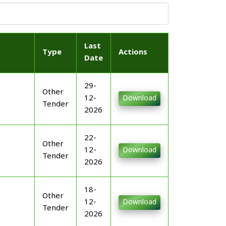
Last
Type
Actions
Date
29-
Other
12-
Download
Tender
2026
22-
Other
12-
Download
Tender
2026
18-
Other
12-
Download
Tender
2026