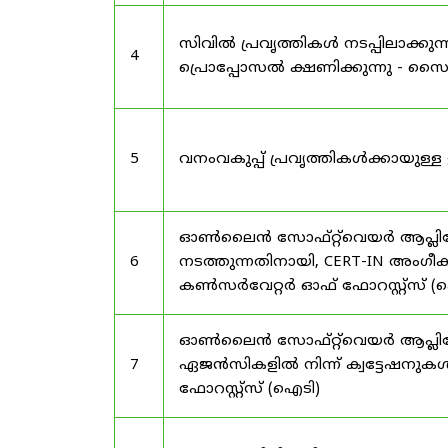
സിവിൽ പ്രവൃത്തികൾ നടപ്പിലാക്
4
പ്രൊപ്പോസൽ ക്ഷണിക്കുന്നു - സൈലന
5
വനംവകുപ്പ് പ്രവൃത്തികൾക്കായു
ഓൺലൈൻ സോഫ്റ്റ്‌വെയർ ആപ്ലിക്കേ
6
നടത്തുന്നതിനായി, CERT-IN അംഗീക
കൺസർവേറ്റർ ഓഫ് ഫോറസ്റ്റ്സ് (ഐ
ഓൺലൈൻ സോഫ്റ്റ്‌വെയർ ആപ്ലിക്ക
7
ഏജൻസികളിൽ നിന്ന് ക്വട്ടേഷനുകൾ
ഫോറസ്റ്റ്സ് (ഐടി)