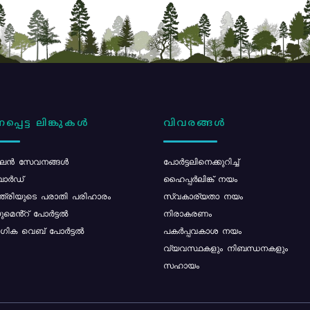
പ്പെട്ട ലിങ്കുകൾ
വിവരങ്ങൾ
ൻ സേവനങ്ങൾ
പോര്‍ട്ടലിനെക്കുറിച്ച്
ോർഡ്
ഹൈപ്പർലിങ്ക് നയം
്ത്രിയുടെ പരാതി പരിഹാരം
സ്വകാര്യതാ നയം
മെൻ്റ് പോർട്ടൽ
നിരാകരണം
ിക വെബ് പോർട്ടൽ
പകർപ്പവകാശ നയം
വ്യവസ്ഥകളും നിബന്ധനകളും
സഹായം