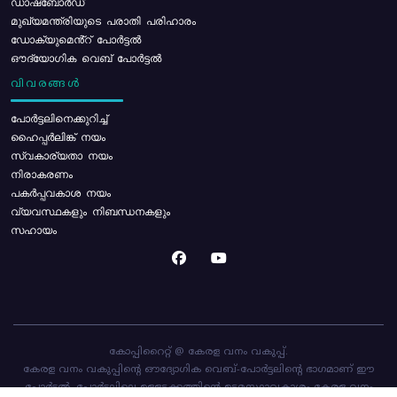
ഡാഷ്ബോർഡ്
മുഖ്യമന്ത്രിയുടെ പരാതി പരിഹാരം
ഡോക്യുമെൻ്റ് പോർട്ടൽ
ഔദ്യോഗിക വെബ് പോർട്ടൽ
വിവരങ്ങൾ
പോര്‍ട്ടലിനെക്കുറിച്ച്
ഹൈപ്പർലിങ്ക് നയം
സ്വകാര്യതാ നയം
നിരാകരണം
പകർപ്പവകാശ നയം
വ്യവസ്ഥകളും നിബന്ധനകളും
സഹായം
കോപ്പിറൈറ്റ് @ കേരള വനം വകുപ്പ്.
കേരള വനം വകുപ്പിന്റെ ഔദ്യോഗിക വെബ്-പോർട്ടലിന്റെ ഭാഗമാണ് ഈ
പോർട്ടൽ. പോർട്ടലിലെ ഉള്ളടക്കത്തിന്റെ ഉടമസ്ഥാവകാശം കേരള വനം