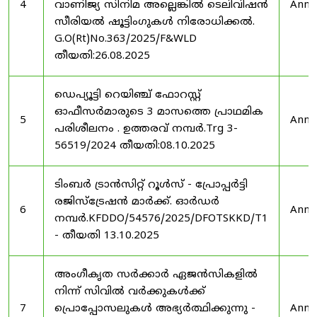
4
വാണിജ്യ സിനിമ അല്ലെങ്കിൽ ടെലിവിഷൻ
Anno
സീരിയൽ ഷൂട്ടിംഗുകൾ നിരോധിക്കൽ.
G.O(Rt)No.363/2025/F&WLD
തീയതി:26.08.2025
ഡെപ്യൂട്ടി റെയിഞ്ച് ഫോറസ്റ്റ്
ഓഫീസർമാരുടെ 3 മാസത്തെ പ്രാഥമിക
5
Anno
പരിശീലനം . ഉത്തരവ് നമ്പർ.Trg 3-
56519/2024 തീയതി:08.10.2025
ടിംബർ ട്രാൻസിറ്റ് റൂൾസ് - പ്രോപ്പർട്ടി
രജിസ്ട്രേഷൻ മാർക്ക്. ഓർഡർ
6
Anno
നമ്പർ.KFDDO/54576/2025/DFOTSKKD/T1
- തീയതി 13.10.2025
അംഗീകൃത സർക്കാർ ഏജൻസികളിൽ
നിന്ന് സിവിൽ വർക്കുകൾക്ക്
7
പ്രൊപ്പോസലുകൾ അഭ്യർത്ഥിക്കുന്നു -
Anno