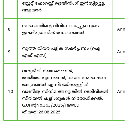
സ്റ്റേറ്റ് ഫോറസ്റ്റ് ട്രെയിനിംഗ് ഇൻസ്റ്റിറ്റ്യൂട്ട്,
വാളയാർ
സർക്കാരിന്റെ വിവിധ വകുപ്പുകളുടെ
8
Anno
ഇലക്ട്രോണിക് സേവനങ്ങൾ
സ്വത്ത് വിവര പട്ടിക സമർപ്പണം (ഐ
9
Anno
എഫ് എസ)
വന്യജീവി സങ്കേതങ്ങൾ,
ദേശീയോദ്യാനങ്ങൾ, കടുവ സംരക്ഷണ
കേന്ദ്രങ്ങൾ എന്നിവയ്ക്കുള്ളിൽ
10
വാണിജ്യ സിനിമ അല്ലെങ്കിൽ ടെലിവിഷൻ
Anno
സീരിയൽ ഷൂട്ടിംഗുകൾ നിരോധിക്കൽ.
G.O(Rt)No.363/2025/F&WLD
തീയതി:26.08.2025