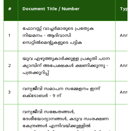
#
Document Title / Number
Type
ഫോറസ്റ്റ് വാച്ചർമാരുടെ പ്രത്യേക
1
നിയമനം - ആദിവാസി
Anno
സെറ്റിൽമെന്റുകളുടെ പട്ടിക
യുവ എഴുത്തുകാർക്കുള്ള പ്രകൃതി പഠന
2
ക്യാമ്പിന് അപേക്ഷകൾ ക്ഷണിക്കുന്നു -
Anno
പത്രക്കുറിപ്പ്
വന്യജീവി സമാപന സമ്മേളനം ഇന്ന്
3
Anno
ഒക്ടോബർ - 9 ന്
വന്യജീവി സങ്കേതങ്ങൾ,
ദേശീയോദ്യാനങ്ങൾ, കടുവ സംരക്ഷണ
കേന്ദ്രങ്ങൾ എന്നിവയ്ക്കുള്ളിൽ