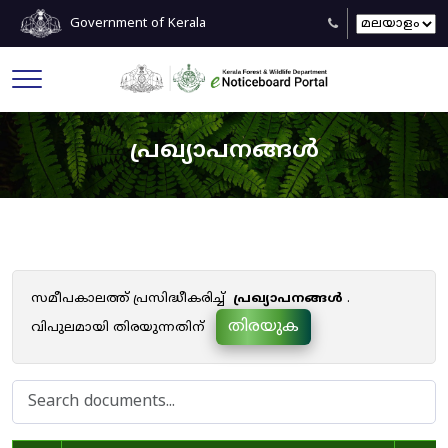
Government of Kerala
പ്രഖ്യാപനങ്ങൾ
സമീപകാലത്ത് പ്രസിദ്ധീകരിച്ച്
പ്രഖ്യാപനങ്ങൾ
.
തിരയുക
വിപുലമായി തിരയുന്നതിന്