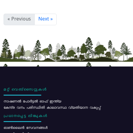
« Previous
Next »
മറ്റ് വെബ്സൈറ്റുകൾ
നാഷണൽ പോർട്ടൽ ഓഫ് ഇന്ത്യ
കേന്ദ്ര വനം പരിസ്ഥിതി കാലാവസ്ഥ വ്യതിയാന വകുപ്പ്
പ്രധാനപ്പെട്ട ലിങ്കുകൾ
ഓൺലൈൻ സേവനങ്ങൾ