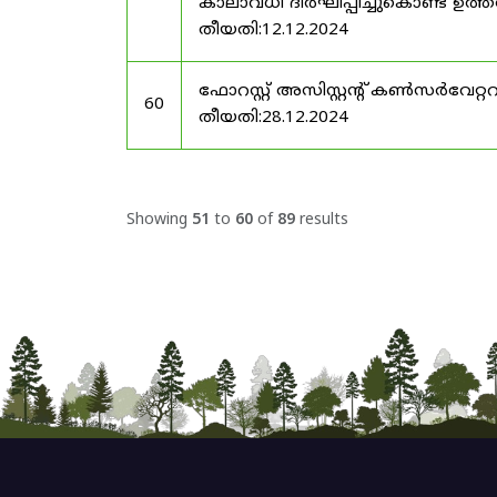
കാലാവധി ദീർഘിപ്പിച്ചുകൊണ്ട് ഉത്ത
തീയതി:12.12.2024
ഫോറസ്റ്റ് അസിസ്റ്റൻ്റ് കൺസർവേറ്
60
തീയതി:28.12.2024
Showing
51
to
60
of
89
results