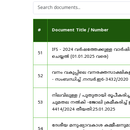
#
Document Title / Number
IFS - 2024 വർഷത്തേക്കുള്ള വാർ
51
ചെയ്യൽ (01.01.2025 വരെ)
വനം വകുപ്പിലെ വനരക്തസാക്ഷികളുടെ
52
- സംബന്ധിച്ച് .നമ്പർ.ഇ6-3432/2020
നിലവിലുള്ള / പുതുതായി രൂപീകരി
53
ചുമതല നൽകി -ജോലി ക്രമീകരിച്ച് ഉത്
4414/2024 തീയതി:25.01.2025
ദേശീയ മനുഷ്യാവകാശ കമ്മീഷനുമായി
54