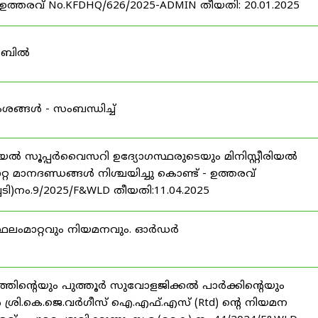
രവ് No.KFDHQ/626/2025-ADMIN തീയതി: 20.01.2025
ി ബിൽ
ശങ്ങൾ - സംബന്ധിച്ച്
റീരിയൽ സൂപ്പർവൈസറി ഉദ്യോഗസ്ഥരുടെയും മിനിസ്റ്റീരിയൽ
 മാനദണ്ഡങ്ങൾ നിശ്ചയിച്ചു കൊണ്ട് - ഉത്തരവ്
ച്ചടി)നം.9/2025/F&WLD തീയതി:11.04.2025
സ്ഥലംമാറ്റവും നിയമനവും. ഓർഡർ
്തിന്റെയും പുത്തൂർ സുവോളജിക്കൽ പാർക്കിന്റെയും
രി.കെ.ജെ.വർഗീസ് ഐ.എഫ്.എസ് (Rtd) ന്റെ നിയമന