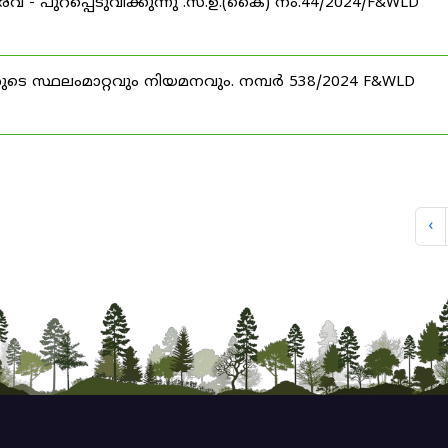
രവ് - പുറപ്പെടുവിക്കുന്നു .സ.ഉ.(കൈ) നം.44/2024/F&WLD
ററുടെ സ്ഥലംമാറ്റവും നിയമനവും. നമ്പർ 538/2024 F&WLD
‹