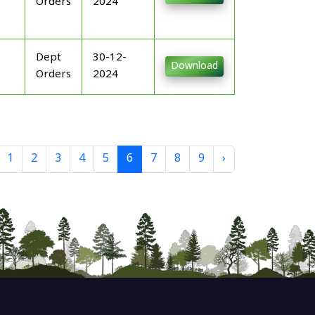
Orders
2024
Dept
30-12-
Download
Orders
2024
1
2
3
4
5
6
7
8
9
›