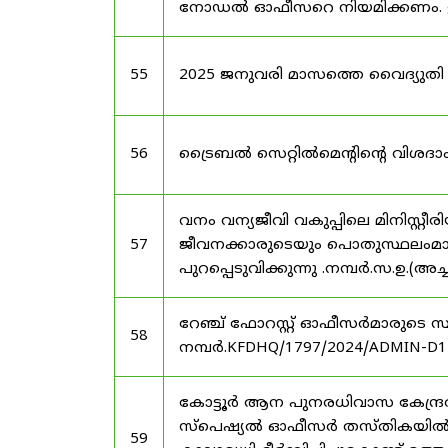
നോഡൽ ഓഫീസറെ നിയമിക്കണം. ഉത്ത
55
2025 ജനുവരി മാസത്തെ വൈദ്യുത
56
ട്രൈബൽ സെറ്റിൽമെൻ്റിൻ്റെ വിശദാം
വനം വന്യജീവി വകുപ്പിലെ മിനിസ്റ്
57
ജീവനക്കാരുടെയും പൊതുസ്ഥലംമാറ്റ
പുറപ്പെടുവിക്കുന്നു .നമ്പർ.സ.ഉ.(അ
റേഞ്ച് ഫോറസ്റ്റ് ഓഫീസർമാരുടെ 
58
നമ്പർ.KFDHQ/1797/2024/ADMIN-D1
കോട്ടൂർ ആന പുനരധിവാസ കേന്ദ്രത
സ്പെഷ്യൽ ഓഫീസർ തസ്തികയിൽ ശ്
59