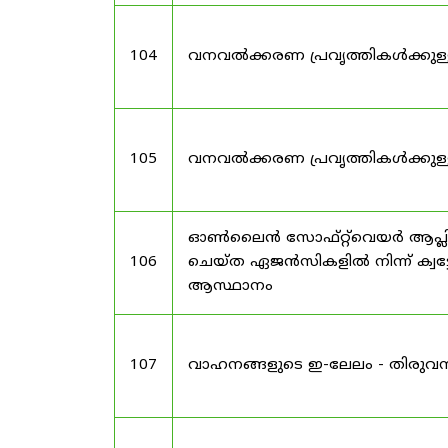
104
വനവൽക്കരണ പ്രവൃത്തികൾക്കുള
105
വനവൽക്കരണ പ്രവൃത്തികൾക്കുള
ഓൺലൈൻ സോഫ്റ്റ്‌വെയർ ആപ്ലിക
106
ചെയ്ത ഏജൻസികളിൽ നിന്ന് ക്വട്ട
ആസ്ഥാനം
107
വാഹനങ്ങളുടെ ഇ-ലേലം - തിരുവ