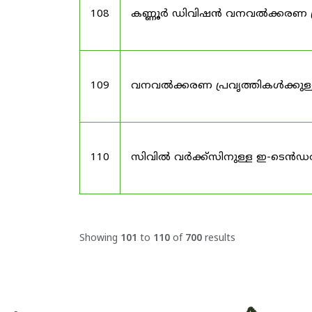
108
കണ്ണൂർ ഡിവിഷൻ വനവൽക്കരണ പ
109
വനവൽക്കരണ പ്രവൃത്തികൾക്കു
110
സിവിൽ വർക്ക്സിനുള്ള ഇ-ടെൻഡ
Showing
101
to
110
of
700
results