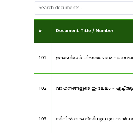
#
Document Title / Number
101
ഇ-ടെൻഡർ വിജ്ഞാപനം - നെന്മ
102
വാഹനങ്ങളുടെ ഇ-ലേലം - എച്ച്ആർ
103
സിവിൽ വർക്ക്സിനുള്ള ഇ-ടെൻഡ