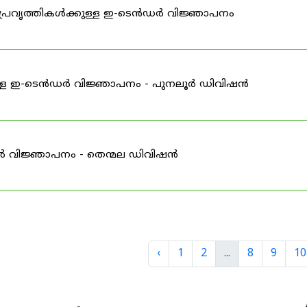
്രവൃത്തികൾക്കുള്ള ഇ-ടെൻഡർ വിജ്ഞാപനം
ള്ള ഇ-ടെൻഡർ വിജ്ഞാപനം - പുനലൂർ ഡിവിഷൻ
ർ വിജ്ഞാപനം - തെന്മല ഡിവിഷൻ
‹
1
2
...
8
9
10