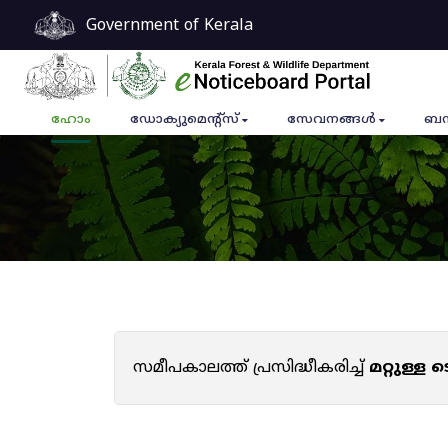
Government of Kerala
ഹോം
ഡോക്യുമെൻ്റ്സ്
സേവനങ്ങൾ
ബന
സമീപകാലത്ത് പ്രസിദ്ധീകരിച്ച്
മറ്റുള്