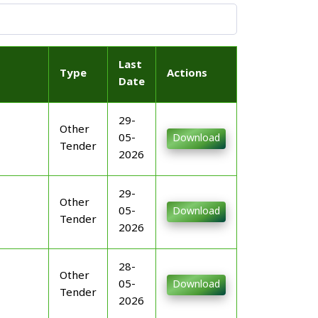
Last
Type
Actions
Date
29-
Other
05-
Download
Tender
2026
29-
Other
05-
Download
Tender
2026
28-
Other
05-
Download
Tender
2026