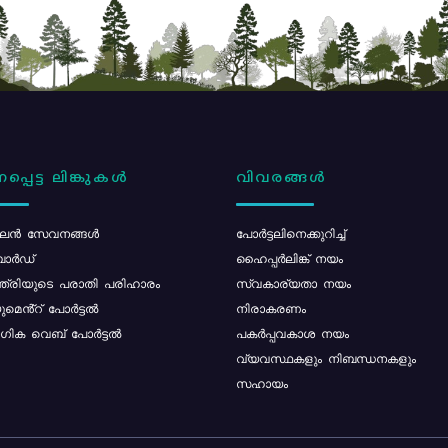
പ്പെട്ട ലിങ്കുകൾ
വിവരങ്ങൾ
ൻ സേവനങ്ങൾ
പോര്‍ട്ടലിനെക്കുറിച്ച്
ോർഡ്
ഹൈപ്പർലിങ്ക് നയം
്ത്രിയുടെ പരാതി പരിഹാരം
സ്വകാര്യതാ നയം
മെൻ്റ് പോർട്ടൽ
നിരാകരണം
ിക വെബ് പോർട്ടൽ
പകർപ്പവകാശ നയം
വ്യവസ്ഥകളും നിബന്ധനകളും
സഹായം