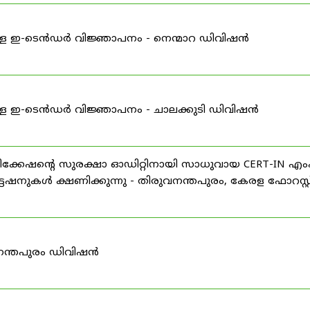
്ള ഇ-ടെൻഡർ വിജ്ഞാപനം - നെന്മാറ ഡിവിഷൻ
്ള ഇ-ടെൻഡർ വിജ്ഞാപനം - ചാലക്കുടി ഡിവിഷൻ
്കേഷന്റെ സുരക്ഷാ ഓഡിറ്റിനായി സാധുവായ CERT-IN 
േഷനുകൾ ക്ഷണിക്കുന്നു - തിരുവനന്തപുരം, കേരള ഫോറസ്റ്റ
നന്തപുരം ഡിവിഷൻ