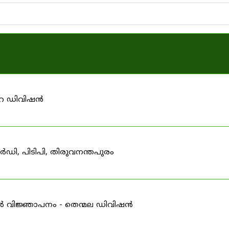
ാറ ഡിവിഷൻ
ഡി, പിടിപി, തിരുവനന്തപുരം
ർ വിജ്ഞാപനം - തെന്മല ഡിവിഷൻ