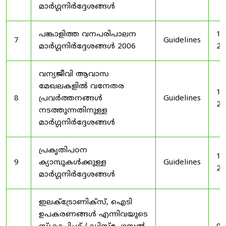
മാർഗ്ഗനിർദ്ദേശങ്ങൾ
പങ്കാളിത്ത വനപരിപാലന
19
7
Guidelines
മാർഗ്ഗനിർദ്ദേശങ്ങൾ 2006
20
വന്യജീവി ആവാസ
മേഖലകളിൽ വനേതര
19
8
പ്രവർത്തനങ്ങൾ
Guidelines
20
നടത്തുന്നതിനുള്ള
മാർഗ്ഗനിർദ്ദേശങ്ങൾ
പ്രകൃതിപഠന
19
9
ക്യാമ്പുകൾക്കുള്ള
Guidelines
20
മാർഗ്ഗനിർദ്ദേശങ്ങൾ
ഇലക്‌ട്രോണിക്‌സ്, ഐടി
ഉപകരണങ്ങൾ എന്നിവയുടെ