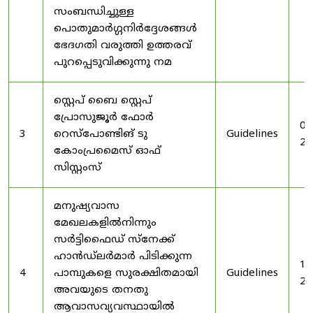
സംബന്ധിച്ചുള്ള
പൊതുമാർഗ്ഗനിർദ്ദേശങ്ങൾ
ഭേദഗതി വരുത്തി ഉത്തരവ്
പുറപ്പെടുവിക്കുന്നു നമ
സ്റ്റെപ് ബൈ സ്റ്റെപ്
പ്രോസുജൂർ ഫോർ
03
3
റെസ്‌പോണ്ടിങ് ടു
Guidelines
20
കോംപ്രമൈസ് ഓഫ്
സിസ്റ്റംസ്
മനുഷ്യവാസ
മേഖലകളിൽനിന്നും
സർട്ടിഫൈഡ് സ്നേക്ക്
ഹാൻഡ്‌ലർമാർ പിടിക്കുന്ന
19
4
പാമ്പുകളെ സുരക്ഷിതമായി
Guidelines
20
അവയുടെ തനതു
ആവാസവ്യവസ്ഥായിൽ