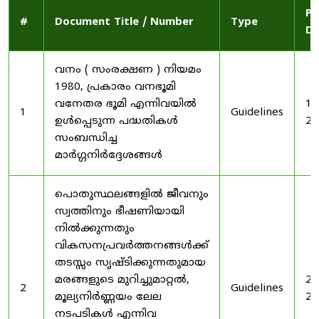
Pu
#
Document Title / Number
Type
Da
വനം ( സംരക്ഷണ ) നിയമം
1980, പ്രകാരം വനഭൂമി
വനേതര ഭൂമി എന്നിവയിൽ
19
1
Guidelines
ഉൾപ്പെടുന്ന പദ്ധതികൾ
20
സംബന്ധിച്ച
മാർഗ്ഗനിർദ്ദേശങ്ങൾ
പൊതുസ്ഥലങ്ങളിൽ ജീവനും
സ്വത്തിനും ഭീഷണിയായി
നിൽക്കുന്നതും
വികസനപ്രവർത്തനങ്ങൾക്ക്
തടസ്സം സൃഷ്ടിക്കുന്നതുമായ
മരങ്ങളുടെ മുറിച്ചുമാറ്റൽ,
20
2
Guidelines
മൂല്യനിർണ്ണയം ലേല
20
നടപടികൾ എന്നിവ