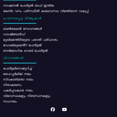
നാഷണൽ പോർട്ടൽ ഓഫ് ഇന്ത്യ
കേന്ദ്ര വനം പരിസ്ഥിതി കാലാവസ്ഥ വ്യതിയാന വകുപ്പ്
പ്രധാനപ്പെട്ട ലിങ്കുകൾ
ഓൺലൈൻ സേവനങ്ങൾ
ഡാഷ്ബോർഡ്
മുഖ്യമന്ത്രിയുടെ പരാതി പരിഹാരം
ഡോക്യുമെൻ്റ് പോർട്ടൽ
ഔദ്യോഗിക വെബ് പോർട്ടൽ
വിവരങ്ങൾ
പോര്‍ട്ടലിനെക്കുറിച്ച്
ഹൈപ്പർലിങ്ക് നയം
സ്വകാര്യതാ നയം
നിരാകരണം
പകർപ്പവകാശ നയം
വ്യവസ്ഥകളും നിബന്ധനകളും
സഹായം