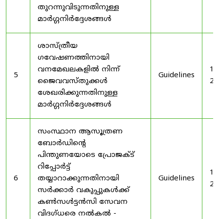
തുറന്നുവിടുന്നതിനുള്ള
മാർഗ്ഗനിർദ്ദേശങ്ങൾ
ശാസ്ത്രീയ
ഗവേഷണത്തിനായി
വനമേഖലകളിൽ നിന്ന്
19
5
Guidelines
ജൈവവസ്തുക്കൾ
20
ശേഖരിക്കുന്നതിനുള്ള
മാർഗ്ഗനിർദ്ദേശങ്ങൾ
സംസ്ഥാന ആസൂത്രണ
ബോർഡിൻ്റെ
പിന്തുണയോടെ പ്രോജക്ട്
റിപ്പോർട്ട്
19
6
തയ്യാറാക്കുന്നതിനായി
Guidelines
20
സർക്കാർ വകുപ്പുകൾക്ക്
കൺസൾട്ടൻസി സേവന
വിദഗ്ധരെ നൽകൽ -