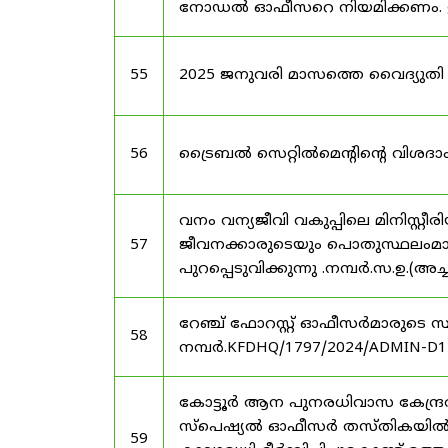
നോഡൽ ഓഫീസറെ നിയമിക്കണം. ഉത്ത
55
2025 ജനുവരി മാസത്തെ വൈദ്യുത
56
ട്രൈബൽ സെറ്റിൽമെൻ്റിൻ്റെ വിശദാം
വനം വന്യജീവി വകുപ്പിലെ മിനിസ്റ്
57
ജീവനക്കാരുടെയും പൊതുസ്ഥലംമാറ്റ
പുറപ്പെടുവിക്കുന്നു .നമ്പർ.സ.ഉ.(അ
റേഞ്ച് ഫോറസ്റ്റ് ഓഫീസർമാരുടെ 
58
നമ്പർ.KFDHQ/1797/2024/ADMIN-D1
കോട്ടൂർ ആന പുനരധിവാസ കേന്ദ്രത
സ്പെഷ്യൽ ഓഫീസർ തസ്തികയിൽ ശ്
59