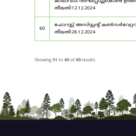
കാലാവധി ദീർഘിപ്പിച്ചുകൊണ്ട് ഉത്ത
തീയതി:12.12.2024
ഫോറസ്റ്റ് അസിസ്റ്റൻ്റ് കൺസർവേറ്
60
തീയതി:28.12.2024
Showing
51
to
60
of
89
results