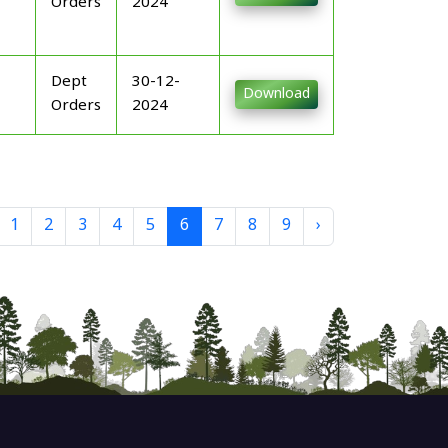
Orders
2024
Dept
30-12-
Download
Orders
2024
1
2
3
4
5
6
7
8
9
›