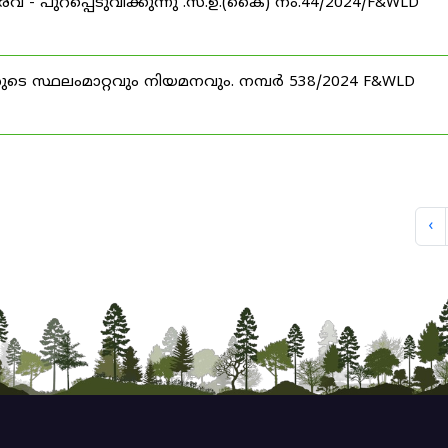
രവ് - പുറപ്പെടുവിക്കുന്നു .സ.ഉ.(കൈ) നം.44/2024/F&WLD
ററുടെ സ്ഥലംമാറ്റവും നിയമനവും. നമ്പർ 538/2024 F&WLD
‹