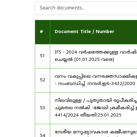
#
Document Title / Number
IFS - 2024 വർഷത്തേക്കുള്ള വാർ
51
ചെയ്യൽ (01.01.2025 വരെ)
വനം വകുപ്പിലെ വനരക്തസാക്ഷികളുടെ
52
- സംബന്ധിച്ച് .നമ്പർ.ഇ6-3432/2020
നിലവിലുള്ള / പുതുതായി രൂപീകരി
53
ചുമതല നൽകി -ജോലി ക്രമീകരിച്ച് ഉത്
4414/2024 തീയതി:25.01.2025
ദേശീയ മനുഷ്യാവകാശ കമ്മീഷനുമായി
54