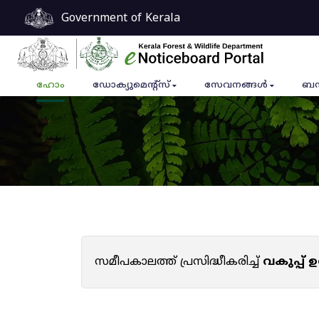
Government of Kerala
ഹോം
ഡോക്യുമെൻ്റ്സ്
സേവനങ്ങൾ
ബന
സമീപകാലത്ത് പ്രസിദ്ധീകരിച്ച്
വകുപ്പ്