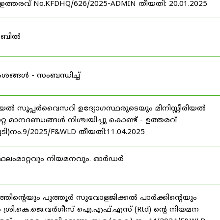
രവ് No.KFDHQ/626/2025-ADMIN തീയതി: 20.01.2025
ി ബിൽ
ശങ്ങൾ - സംബന്ധിച്ച്
റീരിയൽ സൂപ്പർവൈസറി ഉദ്യോഗസ്ഥരുടെയും മിനിസ്റ്റീരിയൽ
 മാനദണ്ഡങ്ങൾ നിശ്ചയിച്ചു കൊണ്ട് - ഉത്തരവ്
ച്ചടി)നം.9/2025/F&WLD തീയതി:11.04.2025
സ്ഥലംമാറ്റവും നിയമനവും. ഓർഡർ
്തിന്റെയും പുത്തൂർ സുവോളജിക്കൽ പാർക്കിന്റെയും
രി.കെ.ജെ.വർഗീസ് ഐ.എഫ്.എസ് (Rtd) ന്റെ നിയമന