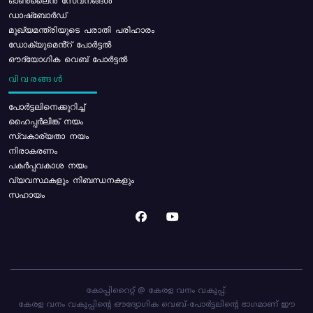
ഓൺലൈൻ സേവനങ്ങൾ
ഡാഷ്ബോർഡ്
മുഖ്യമന്ത്രിയുടെ പരാതി പരിഹാരം
ഡോക്യുമെൻ്റ് പോർട്ടൽ
ഔദ്യോഗിക വെബ് പോർട്ടൽ
വിവരങ്ങൾ
പോര്‍ട്ടലിനെക്കുറിച്ച്
ഹൈപ്പർലിങ്ക് നയം
സ്വകാര്യതാ നയം
നിരാകരണം
പകർപ്പവകാശ നയം
വ്യവസ്ഥകളും നിബന്ധനകളും
സഹായം
കോപ്പിറൈറ്റ് @ കേരള വനം വകുപ്പ്.
കേരള വനം വകുപ്പിന്റെ ഔദ്യോഗിക വെബ്-പോർട്ടലിന്റെ ഭാഗമാണ് ഈ